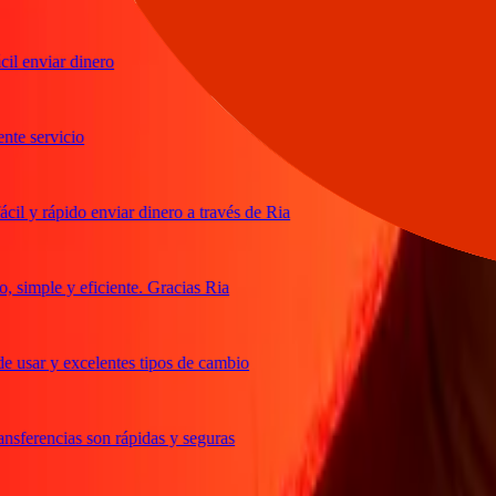
enviar dinero
servicio
y rápido enviar dinero a través de Ria
mple y eficiente. Gracias Ria
sar y excelentes tipos de cambio
erencias son rápidas y seguras