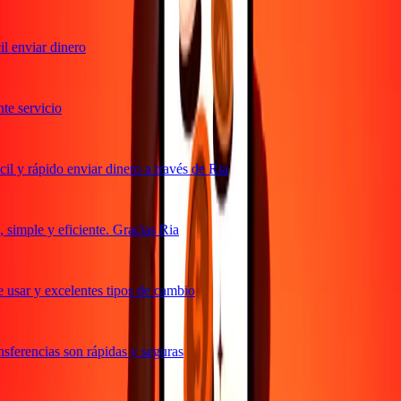
l enviar dinero
e servicio
l y rápido enviar dinero a través de Ria
simple y eficiente. Gracias Ria
 usar y excelentes tipos de cambio
sferencias son rápidas y seguras