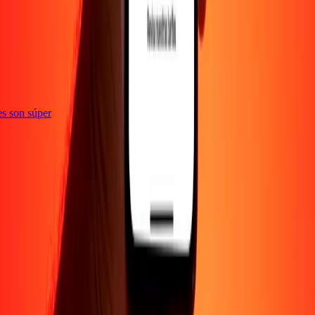
nes son súper
EMPRESA
Acerca de
Blog
Empleos
Promociones
Seguridad
Enviar dinero en
línea
Transferencia internacional de dinero
Corporativo
Conviértete en
agente
Conviértete en promotor
SOPORTE
Política de privacidad
Aviso de cookies
Términos y
condiciones
Conciencia sobre fraude
Centro de ayuda
Declaración de