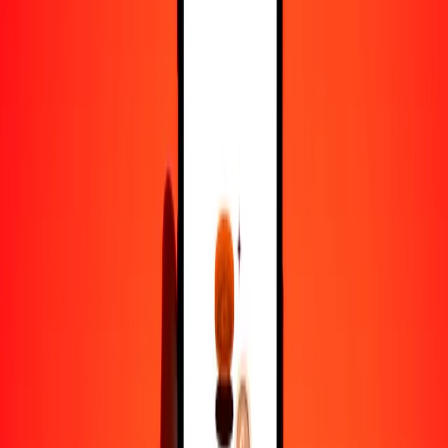
1000
SHP
2697,90416
BBD
10.000
SHP
26.979,04158
BBD
Por qué elegir Ria Money Transfer para enviar dinero
internacionalmente
Más de 35 años de experiencia confiable
Entrega rápida y conveniente
Envía dinero en pocos toques a más de 190 países con Ria.
Transferencias seguras en todo el mundo
Confía en nosotros: hemos realizado más de mil millones de
transferencias seguras.
Ayuda de personas reales
Contacta a nuestro equipo de soporte 24/7 cuando lo necesites.