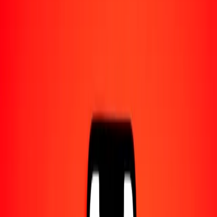
1,00 BBD = 0,37065809 SHP
dólar barbadense a libra de Santa Elena — Actualizado el 10 ago.
2026 0:00 UTC
Enviar dinero
Usamos el tipo de cambio interbancario solo como referencia.
Inicia sesión para ver los tipos de envío reales.
Tipos de cambio BBD a SHP hoy
Convertir dólar barbadense a libra de Santa Elena
Convertir libra de Santa Elena a dólar barbadense
BBD
SHP
1
BBD
0,37066
SHP
5
BBD
1,85329
SHP
25
BBD
9,26645
SHP
50
BBD
18,53290
SHP
100
BBD
37,06581
SHP
500
BBD
185,32904
SHP
1000
BBD
370,65809
SHP