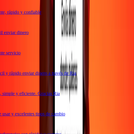
e, rápido y confiable
l enviar dinero
e servicio
l y rápido enviar dinero a través de Ria
simple y eficiente. Gracias Ria
 usar y excelentes tipos de cambio