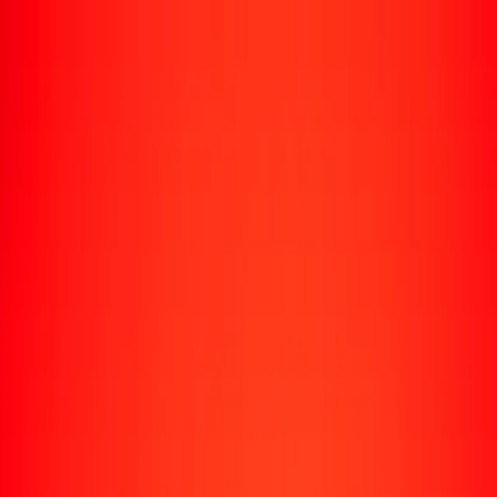
Rastrear una transferencia
Ubicaciones
Conviértete en agente
Ayuda
Descargar la app
Iniciar sesión
Registrarse
1,00 dólar barbadense a libra de Santa Elena hoy
Convierte BBD a SHP al tipo de cambio actual
Cantidad
BBD
Convertido a
SHP