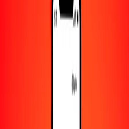
10.000
BBD
3706,58089
SHP
Convertir dólar barbadense a libra de Santa Elena
BBD
SHP
1
BBD
0,37066
SHP
5
BBD
1,85329
SHP
25
BBD
9,26645
SHP
50
BBD
18,53290
SHP
100
BBD
37,06581
SHP
500
BBD
185,32904
SHP
1000
BBD
370,65809
SHP
10.000
BBD
3706,58089
SHP
Convertir libra de Santa Elena a dólar barbadense
SHP
BBD
1
SHP
2,69790
BBD
5
SHP
13,48952
BBD
25
SHP
67,44760
BBD
50
SHP
134,89521
BBD
100
SHP
269,79042
BBD
500
SHP
1348,95208
BBD