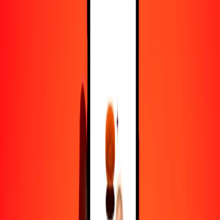
1000
SRD
47,19837
AWG
10.000
SRD
471,98366
AWG
Por qué elegir Ria Money Transfer para enviar dinero
internacionalmente
Más de 35 años de experiencia confiable
Entrega rápida y conveniente
Envía dinero en pocos toques a más de 190 países con Ria.
Transferencias seguras en todo el mundo
Confía en nosotros: hemos realizado más de mil millones de
transferencias seguras.
Ayuda de personas reales
Contacta a nuestro equipo de soporte 24/7 cuando lo necesites.