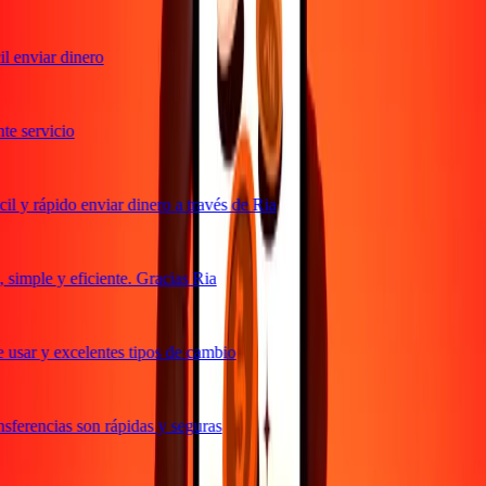
 enviar dinero
e servicio
l y rápido enviar dinero a través de Ria
simple y eficiente. Gracias Ria
 usar y excelentes tipos de cambio
sferencias son rápidas y seguras