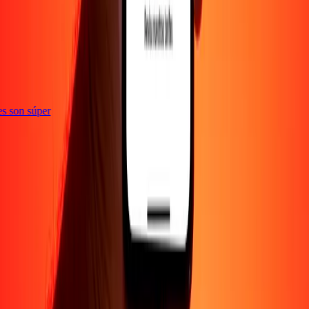
ones son súper
EMPRESA
Acerca de
Blog
Empleos
Promociones
Seguridad
Enviar dinero en
línea
Transferencia internacional de dinero
Corporativo
Conviértete en
agente
Conviértete en promotor
SOPORTE
Política de privacidad
Aviso de cookies
Términos y
condiciones
Conciencia sobre fraude
Centro de ayuda
Declaración de