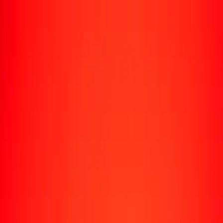
Rastrear una transferencia
Ubicaciones
Conviértete en agente
Ayuda
Descargar la app
Iniciar sesión
Registrarse
1,00 florín arubeño a dólar surinamés hoy
Convierte AWG a SRD al tipo de cambio actual
Cantidad
AWG
Convertido a
SRD