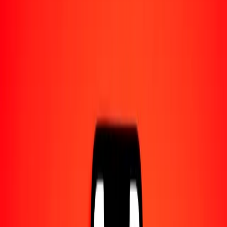
1,00 AWG = 21,18717411 SRD
florín arubeño a dólar surinamés — Actualizado el 7 ago. 2026 0:00
UTC
Enviar dinero
Usamos el tipo de cambio interbancario solo como referencia.
Inicia sesión para ver los tipos de envío reales.
Tipos de cambio AWG a SRD hoy
Convertir florín arubeño a dólar surinamés
Convertir dólar surinamés a florín arubeño
AWG
SRD
1
AWG
21,18717
SRD
5
AWG
105,93587
SRD
25
AWG
529,67935
SRD
50
AWG
1059,35871
SRD
100
AWG
2118,71741
SRD
500
AWG
10.593,58705
SRD
1000
AWG
21.187,17411
SRD