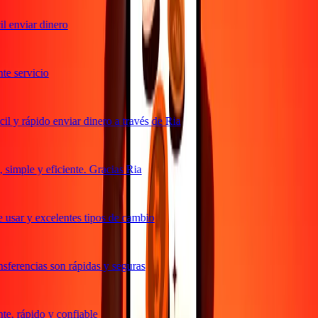
 enviar dinero
e servicio
l y rápido enviar dinero a través de Ria
simple y eficiente. Gracias Ria
 usar y excelentes tipos de cambio
sferencias son rápidas y seguras
e, rápido y confiable