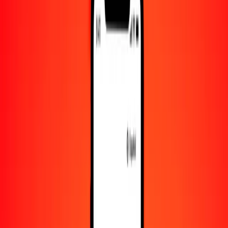
Convertir afgani a dólar canadiense
AFN
CAD
1
AFN
0,02118
CAD
5
AFN
0,10591
CAD
25
AFN
0,52957
CAD
50
AFN
1,05914
CAD
100
AFN
2,11828
CAD
500
AFN
10,59140
CAD
1000
AFN
21,18280
CAD
10.000
AFN
211,82797
CAD
Convertir dólar canadiense a afgani
CAD
AFN
1
CAD
47,20812
AFN
5
CAD
236,04059
AFN
25
CAD
1180,20296
AFN
50
CAD
2360,40591
AFN
100
CAD
4720,81183
AFN
500
CAD
23.604,05913
AFN
1000
CAD
47.208,11826
AFN