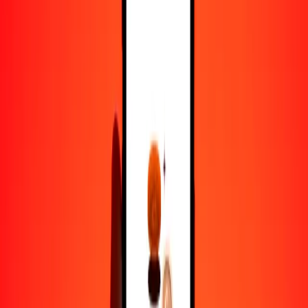
10.000
CAD
472.081,18259
AFN
Por qué elegir Ria Money Transfer para enviar dinero
internacionalmente
Más de 35 años de experiencia confiable
Entrega rápida y conveniente
Envía dinero en pocos toques a más de 190 países con Ria.
Transferencias seguras en todo el mundo
Confía en nosotros: hemos realizado más de mil millones de
transferencias seguras.
Ayuda de personas reales
Contacta a nuestro equipo de soporte 24/7 cuando lo necesites.