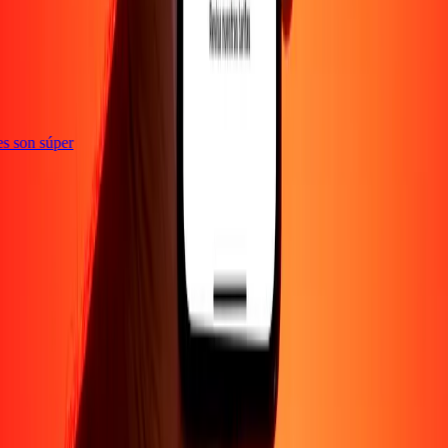
ones son súper
EMPRESA
Acerca de
Blog
Empleos
Promociones
Seguridad
Enviar dinero en
línea
Transferencia internacional de dinero
Corporativo
Conviértete en
agente
Conviértete en promotor
SOPORTE
Política de privacidad
Aviso de cookies
Términos y
condiciones
Conciencia sobre fraude
Centro de ayuda
Declaración de
accesibilidad
Derechos del consumidor
Protección de fondos