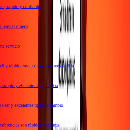
e, rápido y confiable
 enviar dinero
e servicio
l y rápido enviar dinero a través de Ria
simple y eficiente. Gracias Ria
 usar y excelentes tipos de cambio
sferencias son rápidas y seguras