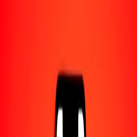
1,00 AFN = 0,02118280 CAD
afgani a dólar canadiense — Actualizado el 8 ago. 2026 0:00 UTC
Enviar dinero
Usamos el tipo de cambio interbancario solo como referencia.
Inicia sesión para ver los tipos de envío reales.
Tipos de cambio AFN a CAD hoy
Convertir afgani a dólar canadiense
Convertir dólar canadiense a afgani
AFN
CAD
1
AFN
0,02118
CAD
5
AFN
0,10591
CAD
25
AFN
0,52957
CAD
50
AFN
1,05914
CAD
100
AFN
2,11828
CAD
500
AFN
10,59140
CAD
1000
AFN
21,18280
CAD
10.000
AFN
211,82797
CAD