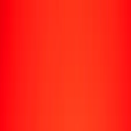
Rastrear una transferencia
Ubicaciones
Conviértete en agente
Ayuda
Descargar la app
Iniciar sesión
Registrarse
1,00 afgani afgano a dólar canadiense hoy
Convierte AFN a CAD al tipo de cambio actual
Cantidad
AFN
Convertido a
CAD