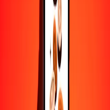
Ayuda de personas reales
Contacta a nuestro equipo de soporte 24/7 cuando lo necesites.
4,8 ★ en Play Store
Hazlo todo con la app de Ria
Envía dinero a más de 200 países, rastrea transferencias, guarda
destinatarios, encuentra sucursales cercanas y mucho más. Descarga
la app para comenzar.
Descarga la app
4,8 ★ en Play Store
Transferencias confiables desde hace 38+ años EN TODO EL
MUNDO
Lo que dicen nuestros clientes de Ria