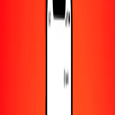
1000
AED
1234,90692
RON
10.000
AED
12.349,06919
RON
Convertir dírham de los Emiratos Árabes Unidos a
leu rumano
AED
RON
1
AED
1,23491
RON
5
AED
6,17453
RON
25
AED
30,87267
RON
50
AED
61,74535
RON
100
AED
123,49069
RON
500
AED
617,45346
RON
1000
AED
1234,90692
RON
10.000
AED
12.349,06919
RON
Convertir leu rumano a dírham de los Emiratos
Árabes Unidos
RON
AED
1
RON
0,80978
AED
5
RON
4,04889
AED