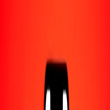
Convertido a
RON
1,00 AED = 1,23490692 RON
dírham de los Emiratos Árabes Unidos a leu rumano — Actualizado
el 8 ago. 2026 0:00 UTC
Enviar dinero
Usamos el tipo de cambio interbancario solo como referencia.
Inicia sesión para ver los tipos de envío reales.
Tipos de cambio AED a RON hoy
Convertir dírham de los Emiratos Árabes Unidos a leu rumano
Convertir leu rumano a dírham de los Emiratos Árabes Unidos
AED
RON
1
AED
1,23491
RON
5
AED
6,17453
RON
25
AED
30,87267
RON
50
AED
61,74535
RON
100
AED
123,49069
RON
500
AED
617,45346
RON