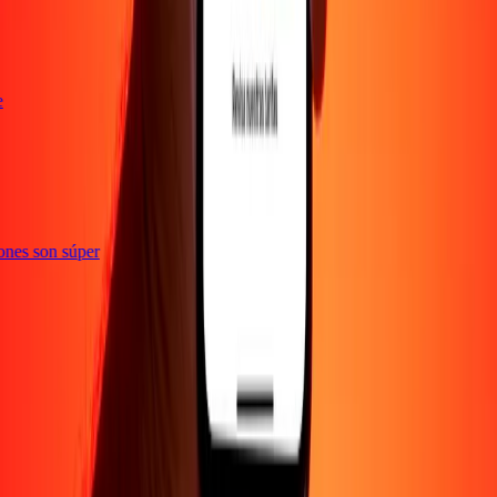
te
ciones son súper
EMPRESA
Acerca de
Blog
Empleos
Promociones
Seguridad
Enviar dinero en
línea
Transferencia internacional de dinero
Corporativo
Conviértete en
agente
Conviértete en promotor