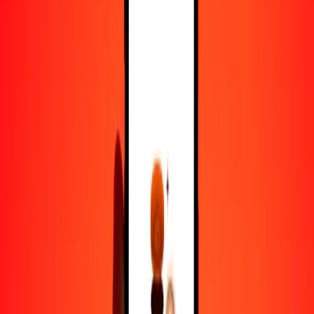
25
RON
20,24444
AED
50
RON
40,48888
AED
100
RON
80,97776
AED
500
RON
404,88882
AED
1000
RON
809,77763
AED
10.000
RON
8097,77632
AED
Por qué elegir Ria Money Transfer para enviar dinero
internacionalmente
Más de 35 años de experiencia confiable
Entrega rápida y conveniente
Envía dinero en pocos toques a más de 190 países con Ria.
Transferencias seguras en todo el mundo
Confía en nosotros: hemos realizado más de mil millones de
transferencias seguras.