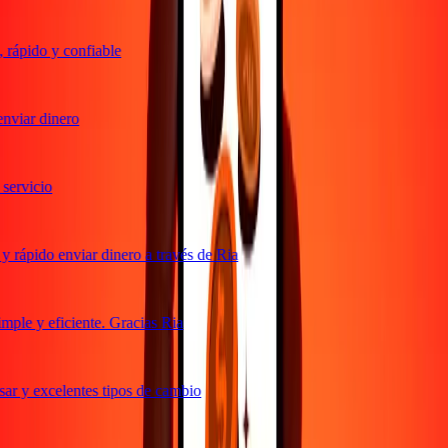
rápido y confiable
nviar dinero
ervicio
 rápido enviar dinero a través de Ria
ple y eficiente. Gracias Ria
ar y excelentes tipos de cambio