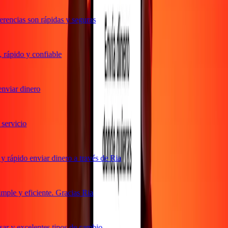
rencias son rápidas y seguras
rápido y confiable
nviar dinero
ervicio
 rápido enviar dinero a través de Ria
ple y eficiente. Gracias Ria
ar y excelentes tipos de cambio