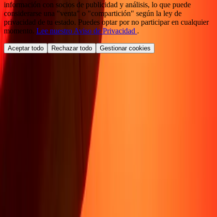
información con socios de publicidad y análisis, lo que puede
considerarse una "venta" o "compartición" según la ley de
privacidad de tu estado. Puedes optar por no participar en cualquier
momento.
Lee nuestro Aviso de Privacidad
.
Aceptar todo
Rechazar todo
Gestionar cookies