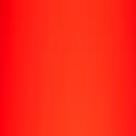
Rastrear una transferencia
Ubicaciones
Conviértete en agente
Ayuda
Descargar la app
Iniciar sesión
Registrarse
1,00 dírham de los Emiratos Árabes Unidos a leu
rumano hoy
Convierte AED a RON al tipo de cambio actual
Cantidad
AED