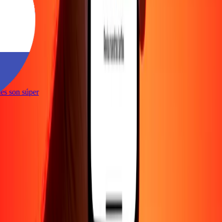
e
iones son súper
e