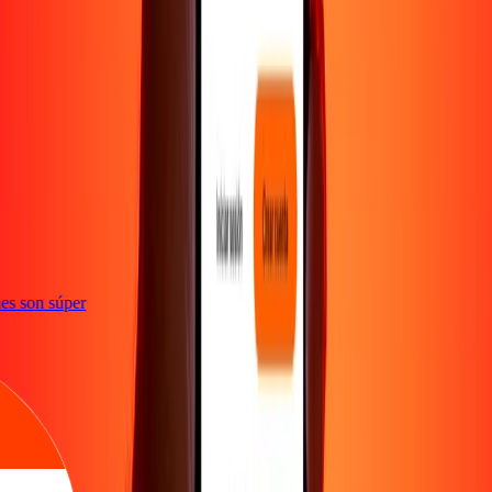
e
iones son súper