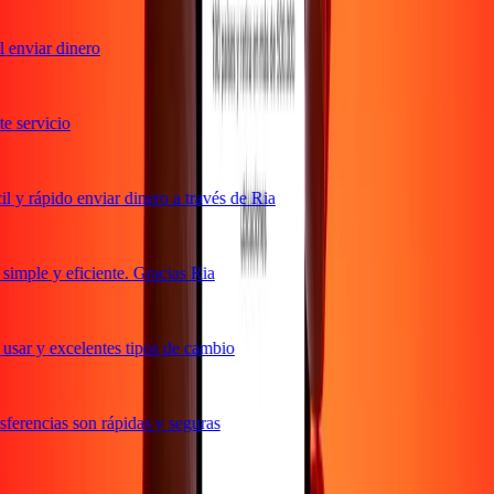
enviar dinero
 servicio
y rápido enviar dinero a través de Ria
imple y eficiente. Gracias Ria
sar y excelentes tipos de cambio
erencias son rápidas y seguras