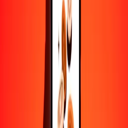
VED
MRU
1
VED
0,05305
MRU
5
VED
0,26527
MRU
25
VED
1,32633
MRU
50
VED
2,65267
MRU
100
VED
5,30534
MRU
500
VED
26,52670
MRU
1000
VED
53,05339
MRU
10.000
VED
530,53392
MRU
Convertir uguiya a VED
MRU
VED
1
MRU
18,84894
VED
5
MRU
94,24468
VED
25
MRU
471,22341
VED
50
MRU
942,44682
VED
100
MRU
1884,89363
VED
500
MRU
9424,46816
VED
1000
MRU
18.848,93632
VED
10.000
MRU
188.489,36323
VED