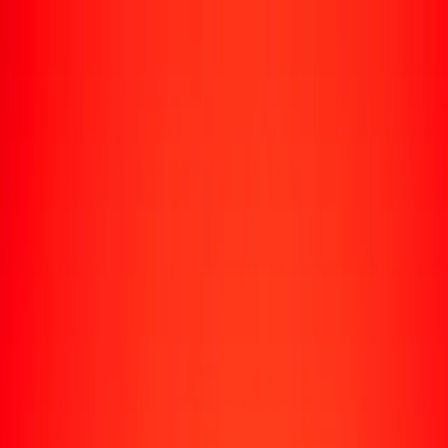
Envío de dinero
Envía dinero a más de 190 países
Formas de enviar
Enviar dinero
Enviar dinero en línea
Enviar dinero con la app
Enviar dinero en persona
Enviar dinero en Turbus
Destinos populares
Enviar dinero a Colombia
Enviar dinero a Perú
Enviar dinero a Haití
Enviar dinero a Ecuador
Enviar dinero a Bolivia