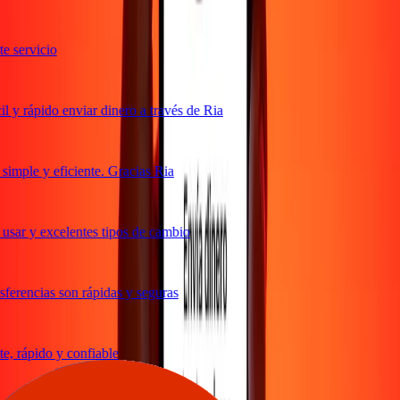
 servicio
y rápido enviar dinero a través de Ria
imple y eficiente. Gracias Ria
sar y excelentes tipos de cambio
erencias son rápidas y seguras
, rápido y confiable