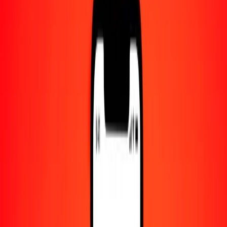
Centro de ayuda
Encuentra respuestas y soporte al cliente.
Servicios
Cobro de cheques, pago de facturas y más.
Carreras
Únete al equipo global de Ria.
Acerca de Ria
Descubre nuestra historia y propósito.
Recursos