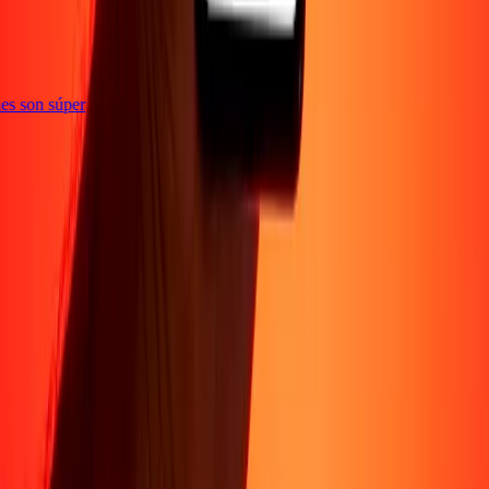
iones son súper
Sobre Nosotros
Acerca de
Blog
Carreras
Corporativo
Conviértete en agente
Soporte
Política de privacidad
Aviso de cookies
Términos y
condiciones
Prevención de fraude
Centro de ayuda
Declaración de
accesibilidad
Formulario para denunciantes
Síguenos