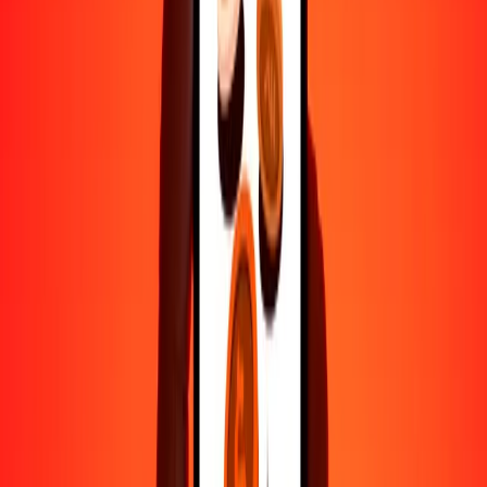
Por qué elegir Ria Money Transfer para enviar dinero
internacionalmente
Más de 35 años de experiencia confiable
Entrega rápida y conveniente
Envía dinero en pocos toques a más de 190 países con Ria.
Transferencias seguras en todo el mundo
Confía en nosotros: hemos realizado más de mil millones de
transferencias seguras.
Ayuda de personas reales
Contacta a nuestro equipo de soporte 24/7 cuando lo necesites.
4,8 ★ en Play Store