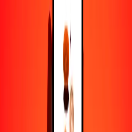
VED a uguiya — Actualizado el 9 de agosto de 2026 0:00 UTC
Enviar dinero
Usamos el tipo de cambio interbancario solo como referencia.
Inicia sesión para ver los tipos de envío reales.
Tipos de cambio VED a MRU hoy
Convertir VED a uguiya
Convertir uguiya a VED
VED
MRU
1
VED
0,05305
MRU
5
VED
0,26527
MRU
25
VED
1,32633
MRU
50
VED
2,65267
MRU
100
VED
5,30534
MRU
500
VED
26,52670
MRU
1000
VED
53,05339
MRU
10.000
VED
530,53392
MRU
Convertir VED a uguiya