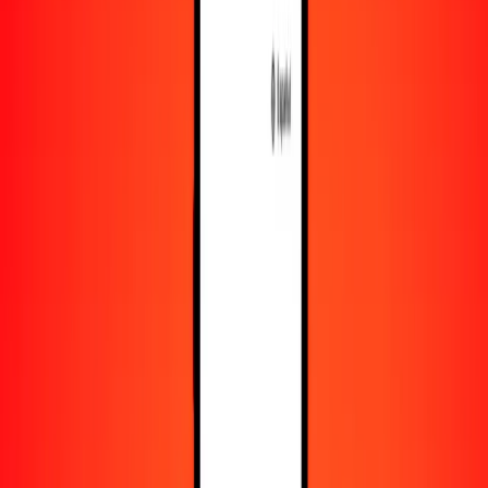
Obtén más información sobre Ria Money Transfer,
incluyendo nuestros servicios y soporte.
Descargar la app
Iniciar sesión
Registrarse
1,00 VED a uguiya mauritano hoy
Convierte VED a MRU al tipo de cambio actual
Cantidad
VED
Convertido a
MRU
1,00 VED = 0,05305339 MRU