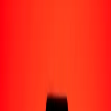
Enviar dinero a Venezuela
Socios de pago
Enviar dinero a Yape
Enviar dinero a Nequi
Enviar dinero a Moncash
Enviar dinero a Pago Movil
Formas de recibir
Recibir dinero
Depósito bancario
Retiro en efectivo
Billetera digital
Entrega a domicilio
Cajero automático
Rastrear una transferencia
Sucursales
Recursos