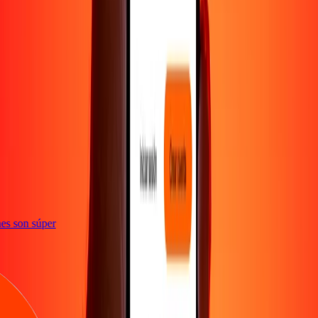
e
iones son súper