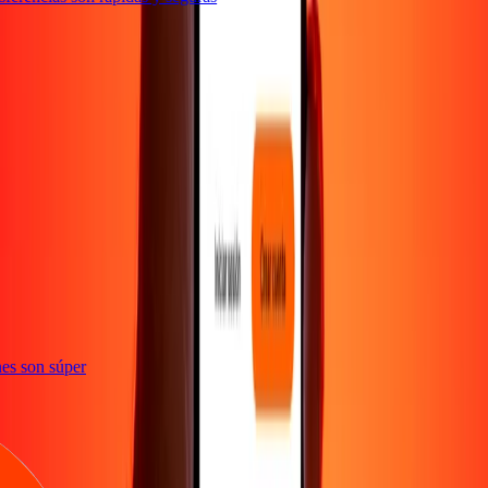
e
iones son súper