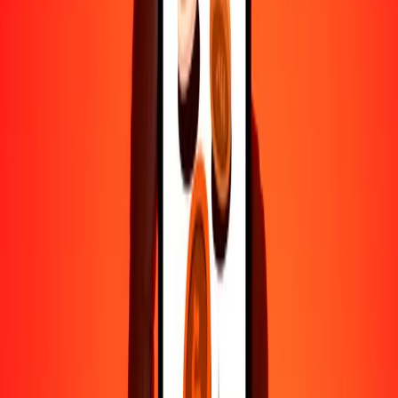
Por qué elegir Ria Money Transfer para enviar dinero
internacionalmente
Más de 35 años de experiencia confiable
Entrega rápida y conveniente
Envía dinero en pocos toques a más de 190 países con Ria.
Transferencias seguras en todo el mundo
Confía en nosotros: hemos realizado más de mil millones de
transferencias seguras.
Ayuda de personas reales
Contacta a nuestro equipo de soporte 24/7 cuando lo necesites.