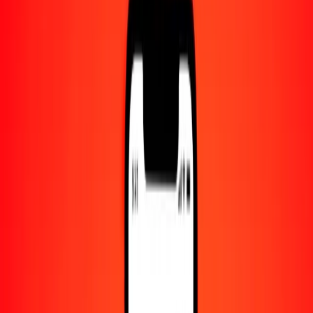
Centro de ayuda
Encuentra respuestas y soporte al cliente.
Servicios
Cobro de cheques, pago de facturas y más.
Carreras
Únete al equipo global de Ria.
Acerca de Ria
Descubre nuestra historia y propósito.
Recursos