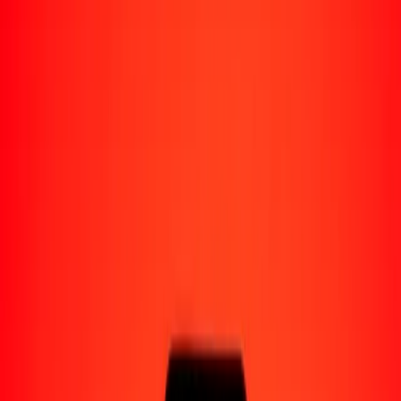
Enviar dinero a Venezuela
Socios de pago
Enviar dinero a Yape
Enviar dinero a Nequi
Enviar dinero a Moncash
Enviar dinero a Pago Movil
Formas de recibir
Recibir dinero
Depósito bancario
Retiro en efectivo
Billetera digital
Entrega a domicilio
Cajero automático
Rastrear una transferencia
Sucursales
Recursos