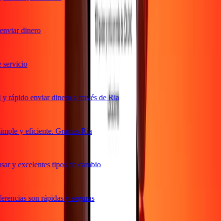
nviar dinero
ervicio
 rápido enviar dinero a través de Ria
ple y eficiente. Gracias Ria
ar y excelentes tipos de cambio
rencias son rápidas y seguras