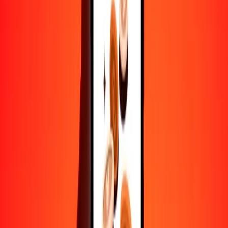
MXN
XAU
1
MXN
0,00001
XAU
5
MXN
0,00007
XAU
25
MXN
0,00034
XAU
50
MXN
0,00067
XAU
100
MXN
0,00134
XAU
500
MXN
0,00672
XAU
1000
MXN
0,01344
XAU
10.000
MXN
0,13439
XAU
Convertir XAU a peso mexicano
XAU
MXN
1
XAU
74.409,74470
MXN
5
XAU
372.048,72350
MXN
25
XAU
1.860.243,61750
MXN
50
XAU
3.720.487,23501
MXN
100
XAU
7.440.974,47002
MXN
500
XAU
37.204.872,35008
MXN
1000
XAU
74.409.744,70017
MXN
10.000
XAU
744.097.447,00166
MXN