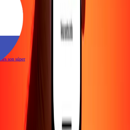
te
ciones son súper
te