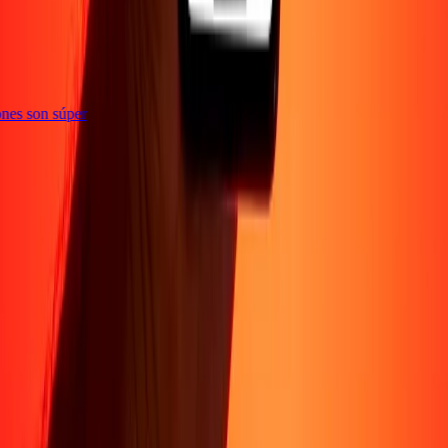
ciones son súper
Sobre Nosotros
Acerca de
Blog
Carreras
Corporativo
Conviértete en agente
Soporte
Política de privacidad
Aviso de cookies
Términos y
condiciones
Prevención de fraude
Centro de ayuda
Declaración de
accesibilidad
Formulario para denunciantes
Síguenos