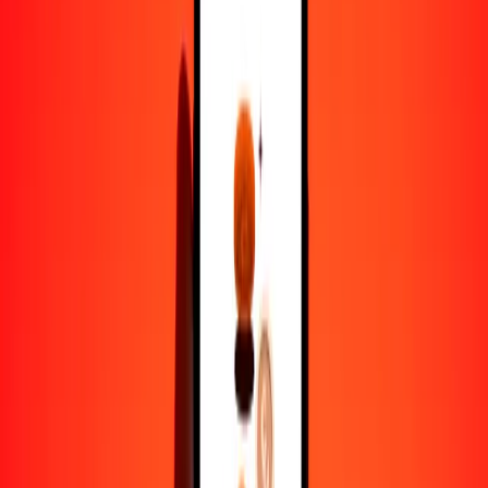
peso mexicano a XAU — Actualizado el 8 de agosto de 2026 0:00
UTC
Enviar dinero
Usamos el tipo de cambio interbancario solo como referencia.
Inicia sesión para ver los tipos de envío reales.
Tipos de cambio MXN a XAU hoy
Convertir peso mexicano a XAU
Convertir XAU a peso mexicano
MXN
XAU
1
MXN
0,00001
XAU
5
MXN
0,00007
XAU
25
MXN
0,00034
XAU
50
MXN
0,00067
XAU
100
MXN
0,00134
XAU
500
MXN
0,00672
XAU
1000
MXN
0,01344
XAU
10.000
MXN
0,13439
XAU
Convertir peso mexicano a XAU