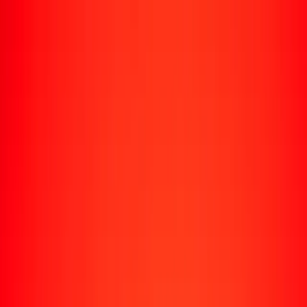
Envío de dinero
Envía dinero a más de 190 países
Formas de enviar
Enviar dinero
Enviar dinero en línea
Enviar dinero con la app
Enviar dinero en persona
Enviar dinero en Turbus
Destinos populares
Enviar dinero a Colombia
Enviar dinero a Perú
Enviar dinero a Haití
Enviar dinero a Ecuador
Enviar dinero a Bolivia