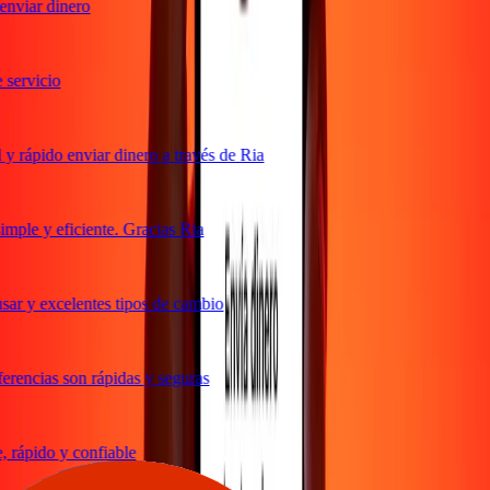
nviar dinero
ervicio
 rápido enviar dinero a través de Ria
ple y eficiente. Gracias Ria
ar y excelentes tipos de cambio
rencias son rápidas y seguras
rápido y confiable