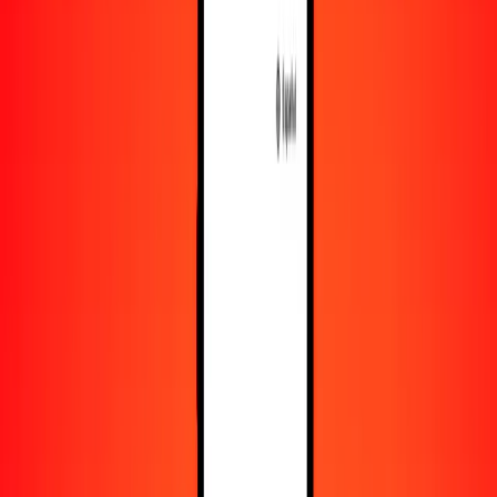
Obtén más información sobre Ria Money Transfer,
incluyendo nuestros servicios y soporte.
Descargar la app
Iniciar sesión
Registrarse
1,00 peso mexicano a oro hoy
Convierte MXN a XAU al tipo de cambio actual
Cantidad
MXN
Convertido a
XAU
1,00 MXN = 0,00001344 XAU