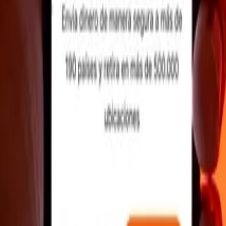
cias seguras.