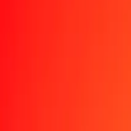
Centro de ayuda
Encuentra respuestas y soporte al cliente.
Servicios
Cobro de cheques, pago de facturas y más.
Carreras
Únete al equipo global de Ria.
Acerca de Ria
Descubre nuestra historia y propósito.
Recursos