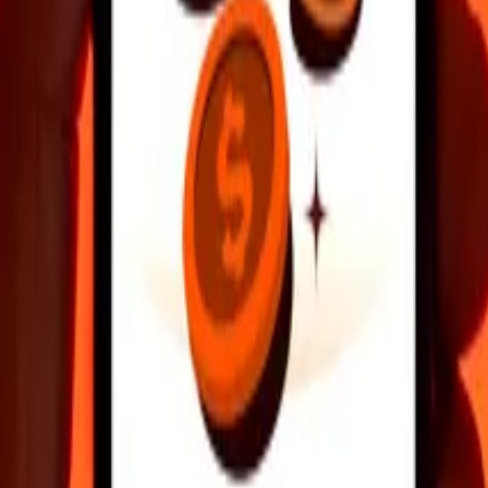
UTC
ia sesión para ver los tipos de envío reales.