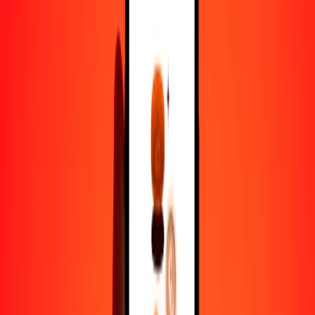
ariari a dinar macedonio — Actualizado el 10 de agosto de 2026
0:00 UTC
Enviar dinero
Usamos el tipo de cambio interbancario solo como referencia.
Inicia sesión para ver los tipos de envío reales.
Tipos de cambio MGA a MKD hoy
Convertir ariari a dinar macedonio
Convertir dinar macedonio a ariari
MGA
MKD
1
MGA
0,01235
MKD
5
MGA
0,06175
MKD
25
MGA
0,30875
MKD
50
MGA
0,61751
MKD
100
MGA
1,23502
MKD
500
MGA
6,17509
MKD
1000
MGA
12,35018
MKD
10.000
MGA
123,50178
MKD
Convertir ariari a dinar macedonio