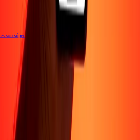
iones son súper
Sobre Nosotros
Acerca de
Blog
Carreras
Corporativo
Conviértete en agente
Soporte
Política de privacidad
Aviso de cookies
Términos y
condiciones
Prevención de fraude
Centro de ayuda
Declaración de
accesibilidad
Formulario para denunciantes
Síguenos