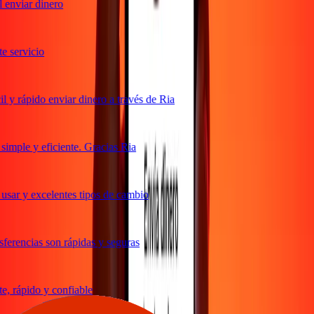
enviar dinero
 servicio
y rápido enviar dinero a través de Ria
mple y eficiente. Gracias Ria
sar y excelentes tipos de cambio
erencias son rápidas y seguras
 rápido y confiable