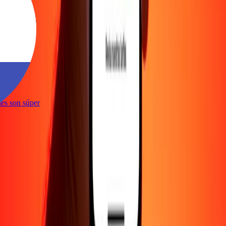
e
iones son súper
e