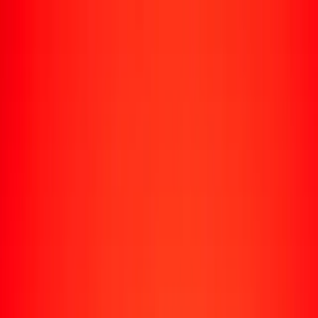
Envío de dinero
Envía dinero a más de 190 países
Formas de enviar
Enviar dinero
Enviar dinero en línea
Enviar dinero con la app
Enviar dinero en persona
Enviar dinero en Turbus
Destinos populares
Enviar dinero a Colombia
Enviar dinero a Perú
Enviar dinero a Haití
Enviar dinero a Ecuador
Enviar dinero a Bolivia