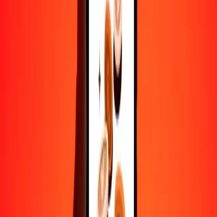
MGA
MKD
1
MGA
0,01235
MKD
5
MGA
0,06175
MKD
25
MGA
0,30875
MKD
50
MGA
0,61751
MKD
100
MGA
1,23502
MKD
500
MGA
6,17509
MKD
1000
MGA
12,35018
MKD
10.000
MGA
123,50178
MKD
Convertir dinar macedonio a ariari
MKD
MGA
1
MKD
80,97050
MGA
5
MKD
404,85248
MGA
25
MKD
2024,26240
MGA
50
MKD
4048,52481
MGA
100
MKD
8097,04962
MGA
500
MKD
40.485,24809
MGA
1000
MKD
80.970,49617
MGA
10.000
MKD
809.704,96173
MGA