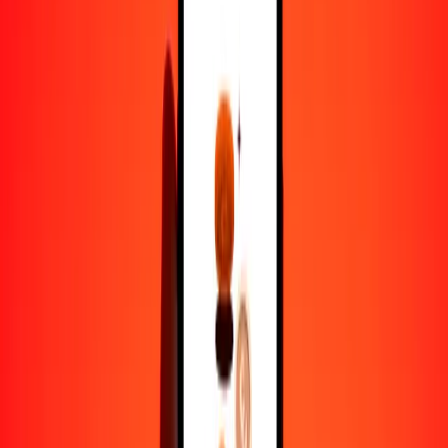
kip a peso argentino — Actualizado el 9 de agosto de 2026 0:00
UTC
Enviar dinero
Usamos el tipo de cambio interbancario solo como referencia.
Inicia sesión para ver los tipos de envío reales.
Tipos de cambio LAK a ARS hoy
Convertir kip a peso argentino
Convertir peso argentino a kip
LAK
ARS
1
LAK
0,06641
ARS
5
LAK
0,33206
ARS
25
LAK
1,66031
ARS
50
LAK
3,32062
ARS
100
LAK
6,64125
ARS
500
LAK
33,20623
ARS
1000
LAK
66,41246
ARS
10.000
LAK
664,12463
ARS
Convertir kip a peso argentino