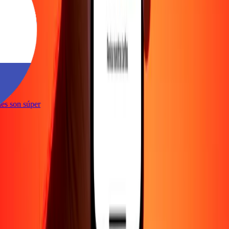
e
iones son súper
e