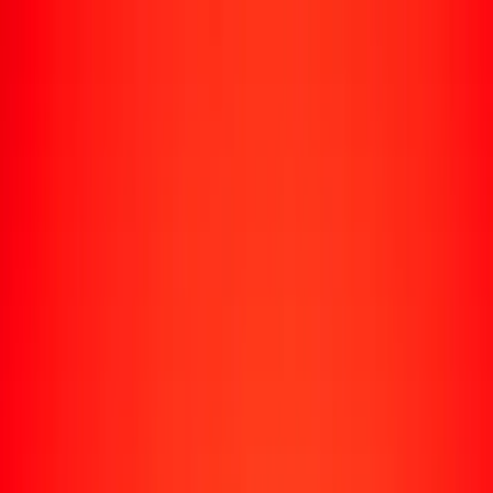
Envío de dinero
Envía dinero a más de 190 países
Formas de enviar
Enviar dinero
Enviar dinero en línea
Enviar dinero con la app
Enviar dinero en persona
Enviar dinero en Turbus
Destinos populares
Enviar dinero a Colombia
Enviar dinero a Perú
Enviar dinero a Haití
Enviar dinero a Ecuador
Enviar dinero a Bolivia