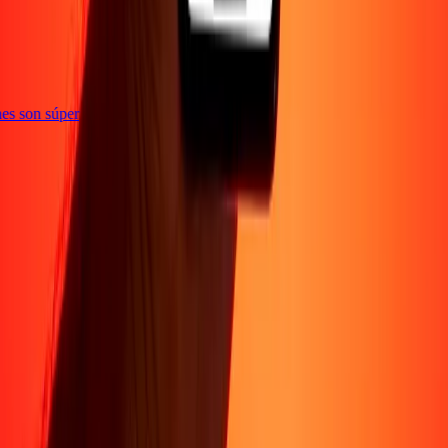
iones son súper
Sobre Nosotros
Acerca de
Blog
Carreras
Corporativo
Conviértete en agente
Soporte
Política de privacidad
Aviso de cookies
Términos y
condiciones
Prevención de fraude
Centro de ayuda
Declaración de
accesibilidad
Formulario para denunciantes
Síguenos