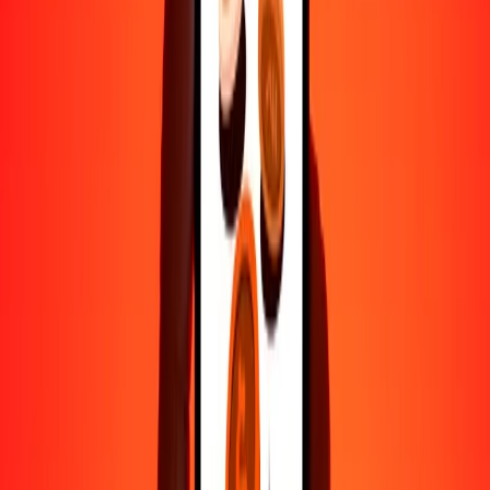
Por qué elegir Ria Money Transfer para enviar dinero
internacionalmente
Más de 35 años de experiencia confiable
Entrega rápida y conveniente
Envía dinero en pocos toques a más de 190 países con Ria.
Transferencias seguras en todo el mundo
Confía en nosotros: hemos realizado más de mil millones de
transferencias seguras.
Ayuda de personas reales
Contacta a nuestro equipo de soporte 24/7 cuando lo necesites.