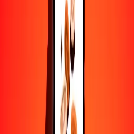
LAK
ARS
1
LAK
0,06641
ARS
5
LAK
0,33206
ARS
25
LAK
1,66031
ARS
50
LAK
3,32062
ARS
100
LAK
6,64125
ARS
500
LAK
33,20623
ARS
1000
LAK
66,41246
ARS
10.000
LAK
664,12463
ARS
Convertir peso argentino a kip
ARS
LAK
1
ARS
15,05741
LAK
5
ARS
75,28707
LAK
25
ARS
376,43537
LAK
50
ARS
752,87073
LAK
100
ARS
1505,74147
LAK
500
ARS
7528,70733
LAK
1000
ARS
15.057,41466
LAK
10.000
ARS
150.574,14660
LAK