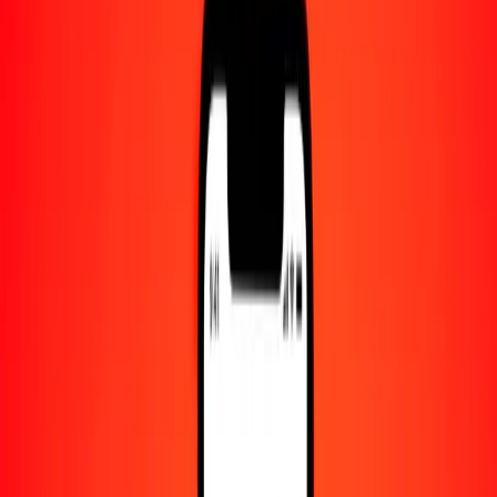
Centro de ayuda
Encuentra respuestas y soporte al cliente.
Servicios
Cobro de cheques, pago de facturas y más.
Carreras
Únete al equipo global de Ria.
Acerca de Ria
Descubre nuestra historia y propósito.
Recursos