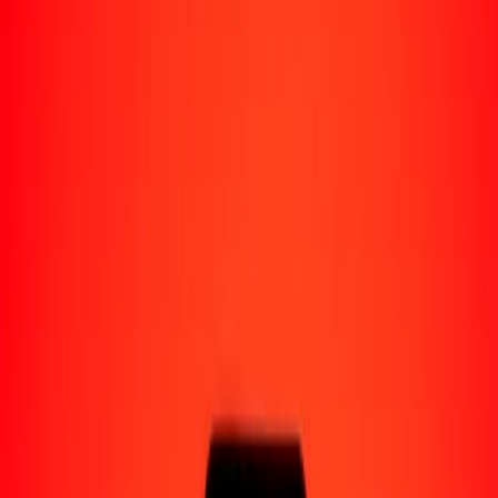
Enviar dinero a Venezuela
Socios de pago
Enviar dinero a Yape
Enviar dinero a Nequi
Enviar dinero a Moncash
Enviar dinero a Pago Movil
Formas de recibir
Recibir dinero
Depósito bancario
Retiro en efectivo
Billetera digital
Entrega a domicilio
Cajero automático
Rastrear una transferencia
Sucursales
Recursos