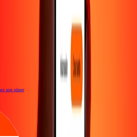
e
iones son súper