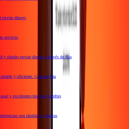
enviar dinero
servicio
y rápido enviar dinero a través de Ria
mple y eficiente. Gracias Ria
sar y excelentes tipos de cambio
erencias son rápidas y seguras