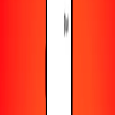
Obtén más información sobre Ria Money Transfer,
incluyendo nuestros servicios y soporte.
Descargar la app
Iniciar sesión
Registrarse
1,00 kip laosiano a peso argentino hoy
Convierte LAK a ARS al tipo de cambio actual
Cantidad
LAK
Convertido a
ARS
1,00 LAK = 0,06641246 ARS