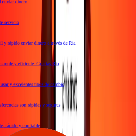
enviar dinero
servicio
y rápido enviar dinero a través de Ria
mple y eficiente. Gracias Ria
sar y excelentes tipos de cambio
erencias son rápidas y seguras
 rápido y confiable