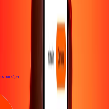
e
iones son súper