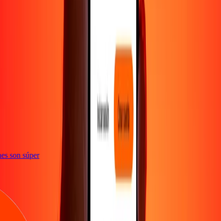
e
iones son súper