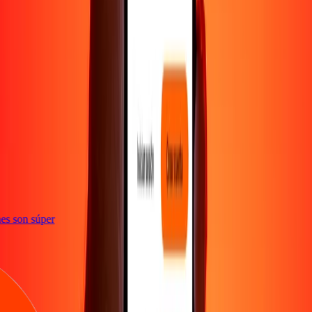
e
iones son súper