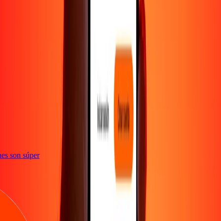
e
iones son súper