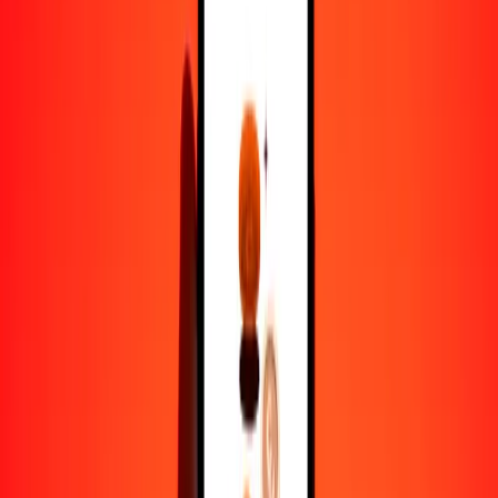
dalasi a libra esterlina — Actualizado el 9 de agosto de 2026 0:00
UTC
Enviar dinero
Usamos el tipo de cambio interbancario solo como referencia.
Inicia sesión para ver los tipos de envío reales.
Tipos de cambio GMD a GBP hoy
Convertir dalasi a libra esterlina
Convertir libra esterlina a dalasi
GMD
GBP
1
GMD
0,01001
GBP
5
GMD
0,05007
GBP
25
GMD
0,25034
GBP
50
GMD
0,50068
GBP
100
GMD
1,00137
GBP
500
GMD
5,00683
GBP
1000
GMD
10,01366
GBP
10.000
GMD
100,13657
GBP
Convertir dalasi a libra esterlina