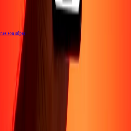
ciones son súper
Sobre Nosotros
Acerca de
Blog
Carreras
Corporativo
Conviértete en agente
Soporte
Política de privacidad
Aviso de cookies
Términos y
condiciones
Prevención de fraude
Centro de ayuda
Declaración de
accesibilidad
Formulario para denunciantes
Síguenos