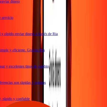
nviar dinero
ervicio
 rápido enviar dinero a través de Ria
ple y eficiente. Gracias Ria
ar y excelentes tipos de cambio
rencias son rápidas y seguras
rápido y confiable