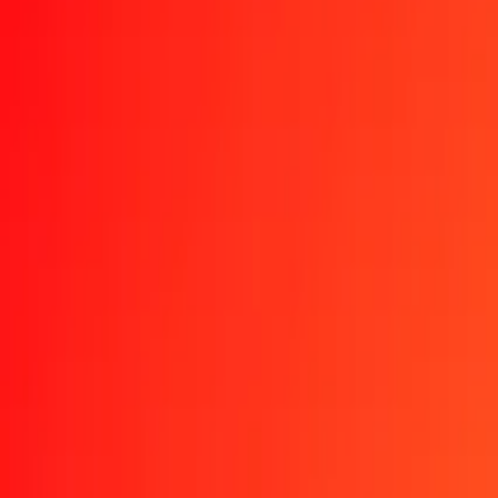
Centro de ayuda
Encuentra respuestas y soporte al cliente.
Servicios
Cobro de cheques, pago de facturas y más.
Carreras
Únete al equipo global de Ria.
Acerca de Ria
Descubre nuestra historia y propósito.
Recursos