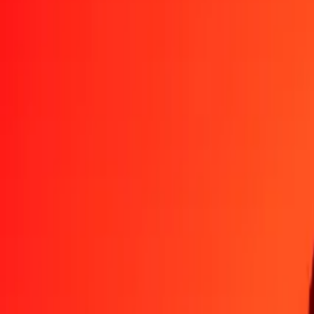
Obtén más información sobre Ria Money Transfer, incluyendo nu
Descargar la app
Iniciar sesión
Registrarse
1,00 lari georgiano a quetzal guatemalteco hoy
Convierte GEL a GTQ al tipo de cambio actual
Cantidad
GEL
Convertido a
GTQ
1,00 GEL = 2,91639068 GTQ