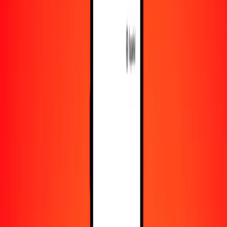
Obtén más información sobre Ria Money Transfer,
incluyendo nuestros servicios y soporte.
Descargar la app
Iniciar sesión
Registrarse
1,00 lari georgiano a libra esterlina hoy
Convierte GEL a GBP al tipo de cambio actual
Cantidad
GEL
Convertido a
GBP
1,00 GEL = 0,28420428 GBP