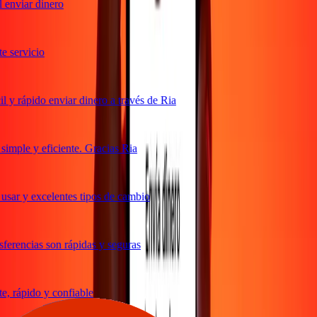
enviar dinero
 servicio
y rápido enviar dinero a través de Ria
mple y eficiente. Gracias Ria
sar y excelentes tipos de cambio
erencias son rápidas y seguras
 rápido y confiable