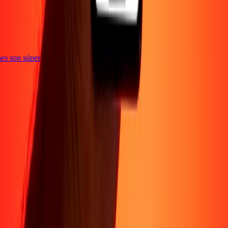
iones son súper
Sobre Nosotros
Acerca de
Blog
Carreras
Corporativo
Conviértete en agente
Soporte
Política de privacidad
Aviso de cookies
Términos y
condiciones
Prevención de fraude
Centro de ayuda
Declaración de
accesibilidad
Formulario para denunciantes
Síguenos