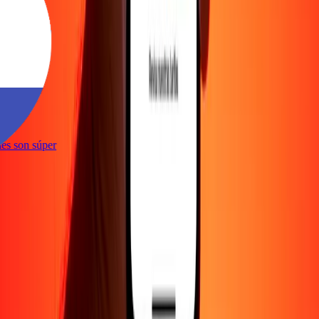
e
iones son súper
e