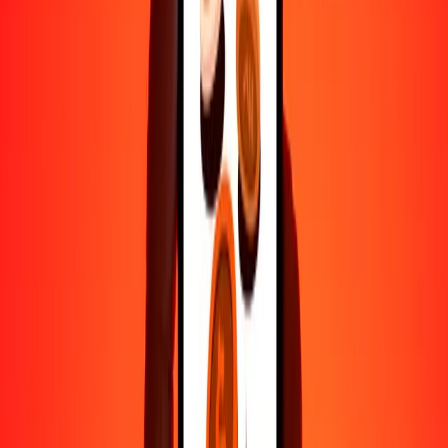
Por qué elegir Ria Money Transfer para enviar dinero
internacionalmente
Más de 35 años de experiencia confiable
Entrega rápida y conveniente
Envía dinero en pocos toques a más de 190 países con Ria.
Transferencias seguras en todo el mundo
Confía en nosotros: hemos realizado más de mil millones de
transferencias seguras.
Ayuda de personas reales
Contacta a nuestro equipo de soporte 24/7 cuando lo necesites.