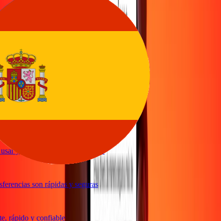
enviar dinero
 servicio
y rápido enviar dinero a través de Ria
mple y eficiente. Gracias Ria
sar y excelentes tipos de cambio
erencias son rápidas y seguras
 rápido y confiable