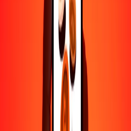
Por qué elegir Ria Money Transfer para enviar dinero
internacionalmente
Más de 35 años de experiencia confiable
Entrega rápida y conveniente
Envía dinero en pocos toques a más de 190 países con Ria.
Transferencias seguras en todo el mundo
Confía en nosotros: hemos realizado más de mil millones de
transferencias seguras.
Ayuda de personas reales
Contacta a nuestro equipo de soporte 24/7 cuando lo necesites.
4,8 ★ en Play Store