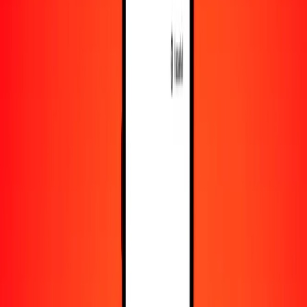
Obtén más información sobre Ria Money Transfer,
incluyendo nuestros servicios y soporte.
Descargar la app
Iniciar sesión
Registrarse
1,00 nakfa eritreo a riel camboyano hoy
Convierte ERN a KHR al tipo de cambio actual
Cantidad
ERN
Convertido a
KHR
1,00 ERN = 270,19771532 KHR