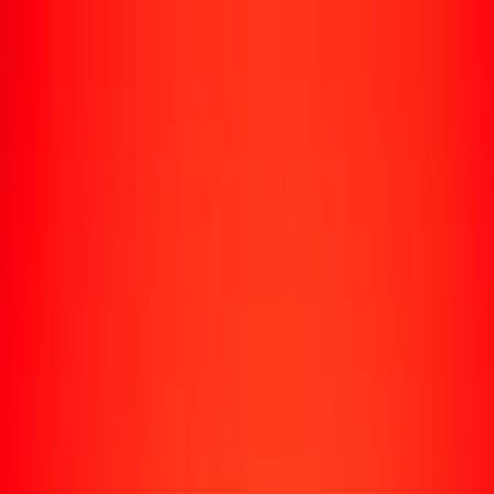
Envío de dinero
Envía dinero a más de 190 países
Formas de enviar
Enviar dinero
Enviar dinero en línea
Enviar dinero con la app
Enviar dinero en persona
Enviar dinero en Turbus
Destinos populares
Enviar dinero a Colombia
Enviar dinero a Perú
Enviar dinero a Haití
Enviar dinero a Ecuador
Enviar dinero a Bolivia