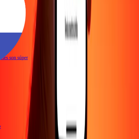
nte
ciones son súper
nte