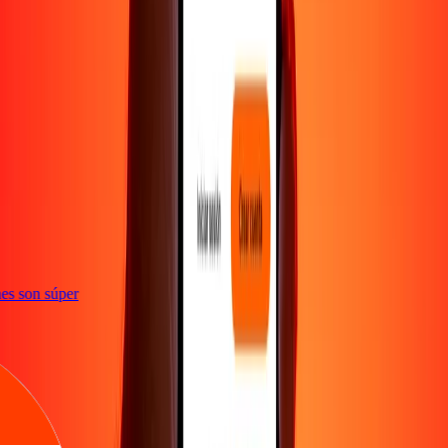
e
iones son súper