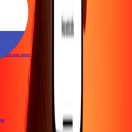
ente
acciones son súper
ente