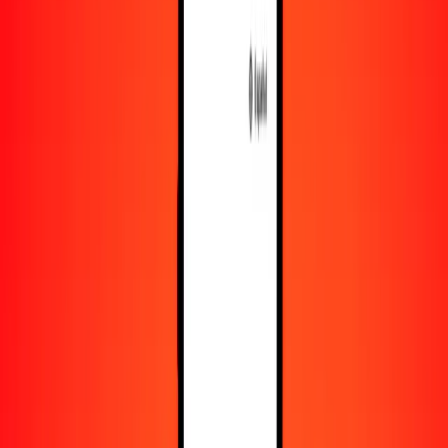
Obtén más información sobre Ria Money Transfer,
incluyendo nuestros servicios y soporte.
Descargar la app
Iniciar sesión
Registrarse
1,00 yuan chino (extracontinental) a VED hoy
Convierte CNH a VED al tipo de cambio actual
Cantidad
CNH
Convertido a
VED
1,00 CNH = 111,55719347 VED