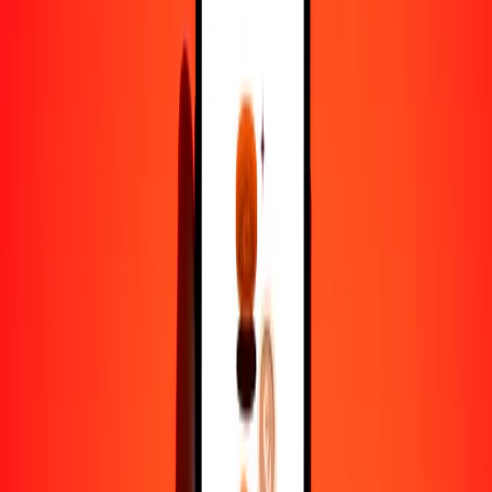
CNH a VED — Actualizado el 7 de agosto de 2026 0:00 UTC
Enviar dinero
Usamos el tipo de cambio interbancario solo como referencia.
Inicia sesión para ver los tipos de envío reales.
Tipos de cambio CNH a VED hoy
Convertir CNH a VED
Convertir VED a CNH
CNH
VED
1
CNH
111,55719
VED
5
CNH
557,78597
VED
25
CNH
2788,92984
VED
50
CNH
5577,85967
VED
100
CNH
11.155,71935
VED
500
CNH
55.778,59674
VED
1000
CNH
111.557,19347
VED
10.000
CNH
1.115.571,93473
VED
Convertir CNH a VED