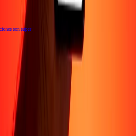
acciones son súper
Sobre Nosotros
Acerca de
Blog
Carreras
Corporativo
Conviértete en agente
Soporte
Política de privacidad
Aviso de cookies
Términos y
condiciones
Prevención de fraude
Centro de ayuda
Declaración de
accesibilidad
Formulario para denunciantes
Síguenos