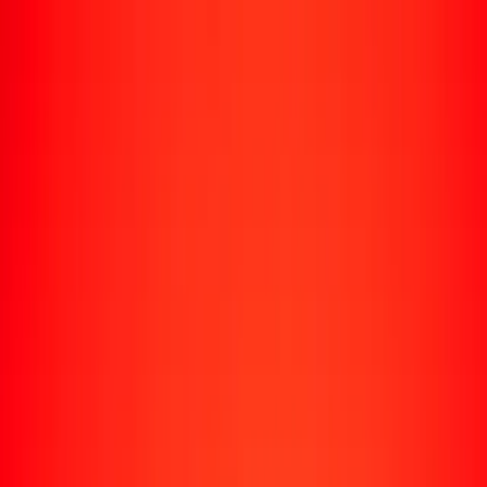
Envío de dinero
Envía dinero a más de 190 países
Formas de enviar
Enviar dinero
Enviar dinero en línea
Enviar dinero con la app
Enviar dinero en persona
Enviar dinero en Turbus
Destinos populares
Enviar dinero a Colombia
Enviar dinero a Perú
Enviar dinero a Haití
Enviar dinero a Ecuador
Enviar dinero a Bolivia