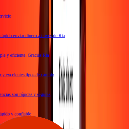
vicio
ápido enviar dinero a través de Ria
e y eficiente. Gracias Ria
 y excelentes tipos de cambio
ncias son rápidas y seguras
pido y confiable