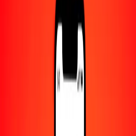
Centro de ayuda
Encuentra respuestas y soporte al cliente.
Servicios
Cobro de cheques, pago de facturas y más.
Carreras
Únete al equipo global de Ria.
Acerca de Ria
Descubre nuestra historia y propósito.
Recursos