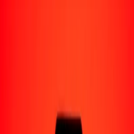
Enviar dinero a Venezuela
Socios de pago
Enviar dinero a Yape
Enviar dinero a Nequi
Enviar dinero a Moncash
Enviar dinero a Pago Movil
Formas de recibir
Recibir dinero
Depósito bancario
Retiro en efectivo
Billetera digital
Entrega a domicilio
Cajero automático
Rastrear una transferencia
Sucursales
Recursos