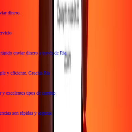
ar dinero
vicio
ápido enviar dinero a través de Ria
e y eficiente. Gracias Ria
 y excelentes tipos de cambio
ncias son rápidas y seguras