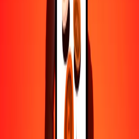
Por qué elegir Ria Money Transfer para enviar dinero
internacionalmente
Más de 35 años de experiencia confiable
Entrega rápida y conveniente
Envía dinero en pocos toques a más de 190 países con Ria.
Transferencias seguras en todo el mundo
Confía en nosotros: hemos realizado más de mil millones de
transferencias seguras.
Ayuda de personas reales
Contacta a nuestro equipo de soporte 24/7 cuando lo necesites.
4,8 ★ en Play Store