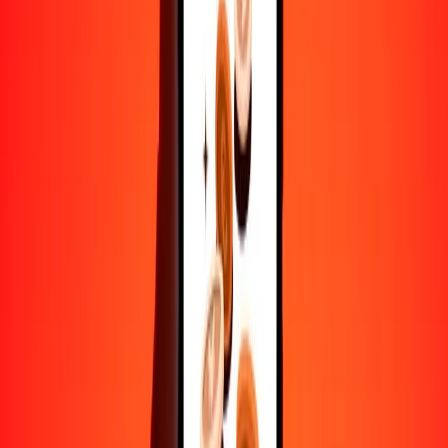
CNH
VED
1
CNH
111,55719
VED
5
CNH
557,78597
VED
25
CNH
2788,92984
VED
50
CNH
5577,85967
VED
100
CNH
11.155,71935
VED
500
CNH
55.778,59674
VED
1000
CNH
111.557,19347
VED
10.000
CNH
1.115.571,93473
VED
Convertir VED a CNH
VED
CNH
1
VED
0,00896
CNH
5
VED
0,04482
CNH
25
VED
0,22410
CNH
50
VED
0,44820
CNH
100
VED
0,89640
CNH
500
VED
4,48201
CNH
1000
VED
8,96401
CNH
10.000
VED
89,64012
CNH