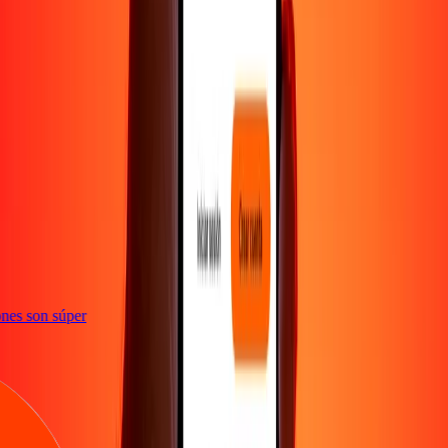
te
ciones son súper