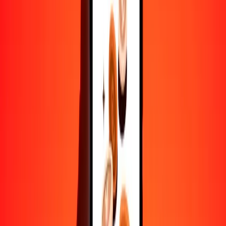
10.000
CLF
731.684,80827
BAM
Convertir CLF a marco convertible de Bosnia y
Herzegovina
CLF
BAM
1
CLF
73,16848
BAM
5
CLF
365,84240
BAM
25
CLF
1829,21202
BAM
50
CLF
3658,42404
BAM
100
CLF
7316,84808
BAM
500
CLF
36.584,24041
BAM
1000
CLF
73.168,48083
BAM
10.000
CLF
731.684,80827
BAM
Convertir marco convertible de Bosnia y
Herzegovina a CLF
BAM
CLF
1
BAM
0,01367
CLF
5
BAM
0,06834
CLF
25
BAM
0,34168
CLF