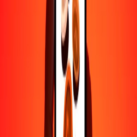
50
BAM
0,68335
CLF
100
BAM
1,36671
CLF
500
BAM
6,83354
CLF
1000
BAM
13,66709
CLF
10.000
BAM
136,67087
CLF
Por qué elegir Ria Money Transfer para enviar dinero
internacionalmente
Más de 35 años de experiencia confiable
Entrega rápida y conveniente
Envía dinero en pocos toques a más de 190 países con Ria.
Transferencias seguras en todo el mundo
Confía en nosotros: hemos realizado más de mil millones de
transferencias seguras.