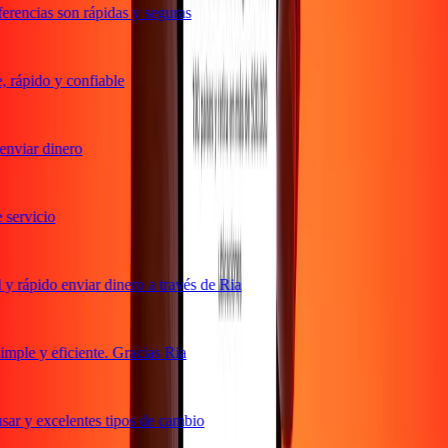
rencias son rápidas y seguras
rápido y confiable
nviar dinero
ervicio
 rápido enviar dinero a través de Ria
ple y eficiente. Gracias Ria
ar y excelentes tipos de cambio