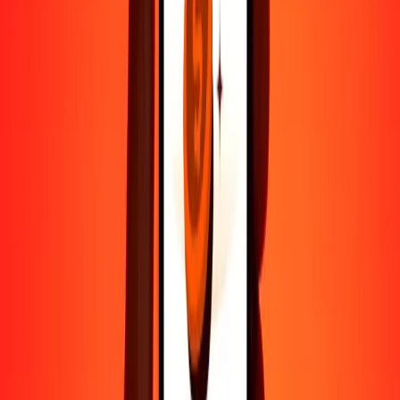
Ayuda de personas reales
Contacta a nuestro equipo de soporte 24/7 cuando lo necesites.
4,8 ★ en Play Store
Hazlo todo con la app de Ria
Envía dinero a más de 200 países, rastrea transferencias, guarda
destinatarios, encuentra sucursales cercanas y mucho más. Descarga
la app para comenzar.
Descarga la app
4,8 ★ en Play Store
Transferencias confiables desde hace 38+ años EN TODO EL
MUNDO
Lo que dicen nuestros clientes de Ria