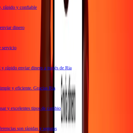
rápido y confiable
nviar dinero
ervicio
 rápido enviar dinero a través de Ria
ple y eficiente. Gracias Ria
ar y excelentes tipos de cambio
rencias son rápidas y seguras