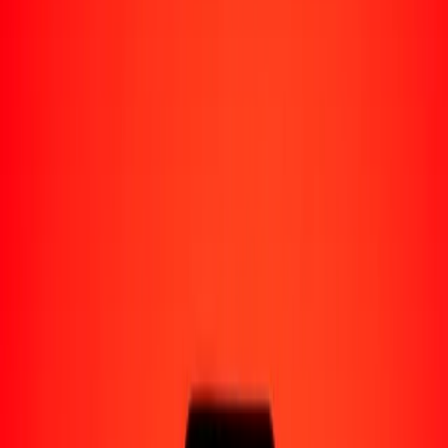
Enviar dinero a Venezuela
Socios de pago
Enviar dinero a Yape
Enviar dinero a Nequi
Enviar dinero a Moncash
Enviar dinero a Pago Movil
Formas de recibir
Recibir dinero
Depósito bancario
Retiro en efectivo
Billetera digital
Entrega a domicilio
Cajero automático
Rastrear una transferencia
Sucursales
Recursos