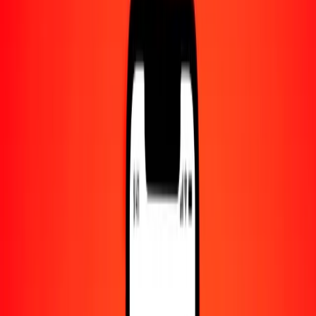
Centro de ayuda
Encuentra respuestas y soporte al cliente.
Servicios
Cobro de cheques, pago de facturas y más.
Carreras
Únete al equipo global de Ria.
Acerca de Ria
Descubre nuestra historia y propósito.
Recursos