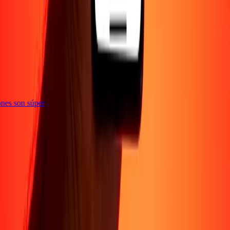
te
ciones son súper
Sobre Nosotros
Acerca de
Blog
Carreras
Corporativo
Conviértete en agente
Soporte
Política de privacidad
Aviso de cookies
Términos y
condiciones
Prevención de fraude
Centro de ayuda
Declaración de