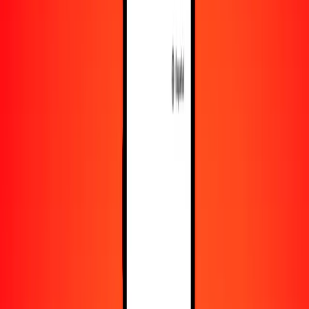
Obtén más información sobre Ria Money Transfer,
incluyendo nuestros servicios y soporte.
Descargar la app
Iniciar sesión
Registrarse
1,00 unidad de fomento chilena a marco convertible
de Bosnia y Herzegovina hoy
Convierte CLF a BAM al tipo de cambio actual
Cantidad
CLF
Convertido a
BAM