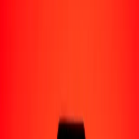
Enviar dinero a Venezuela
Socios de pago
Enviar dinero a Yape
Enviar dinero a Nequi
Enviar dinero a Moncash
Enviar dinero a Pago Movil
Formas de recibir
Recibir dinero
Depósito bancario
Retiro en efectivo
Billetera digital
Entrega a domicilio
Cajero automático
Rastrear una transferencia
Sucursales
Recursos