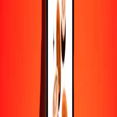
CDF
MGA
1
CDF
1,90207
MGA
5
CDF
9,51037
MGA
25
CDF
47,55186
MGA
50
CDF
95,10372
MGA
100
CDF
190,20744
MGA
500
CDF
951,03721
MGA
1000
CDF
1902,07442
MGA
10.000
CDF
19.020,74423
MGA
Convertir ariari a franco congoleño
MGA
CDF
1
MGA
0,52574
CDF
5
MGA
2,62871
CDF
25
MGA
13,14354
CDF
50
MGA
26,28709
CDF
100
MGA
52,57418
CDF
500
MGA
262,87089
CDF
1000
MGA
525,74178
CDF
10.000
MGA
5257,41784
CDF