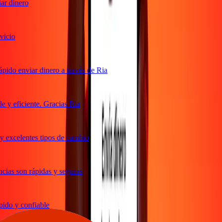
r dinero
cio
ido enviar dinero a través de Ria
y eficiente. Gracias Ria
 excelentes tipos de cambio
ias son rápidas y seguras
do y confiable