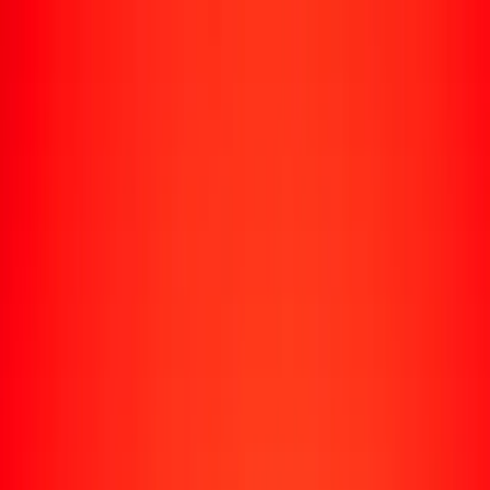
Envío de dinero
Envía dinero a más de 190 países
Formas de enviar
Enviar dinero
Enviar dinero en línea
Enviar dinero con la app
Enviar dinero en persona
Enviar dinero en Turbus
Destinos populares
Enviar dinero a Colombia
Enviar dinero a Perú
Enviar dinero a Haití
Enviar dinero a Ecuador
Enviar dinero a Bolivia