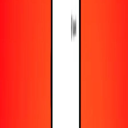
Obtén más información sobre Ria Money Transfer,
incluyendo nuestros servicios y soporte.
Descargar la app
Iniciar sesión
Registrarse
1,00 franco congoleño a ariari malgache hoy
Convierte CDF a MGA al tipo de cambio actual
Cantidad
CDF
Convertido a
MGA
1,00 CDF = 1,90207442 MGA