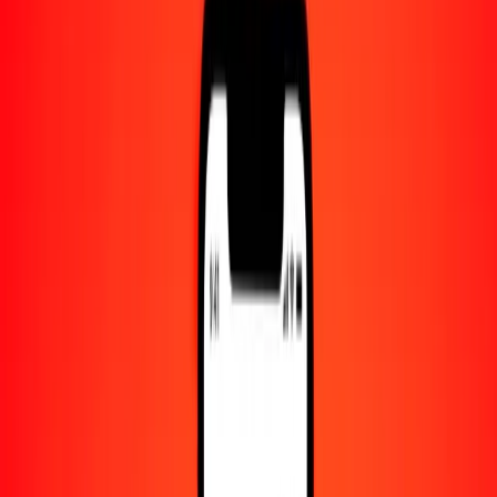
Centro de ayuda
Encuentra respuestas y soporte al cliente.
Servicios
Cobro de cheques, pago de facturas y más.
Carreras
Únete al equipo global de Ria.
Acerca de Ria
Descubre nuestra historia y propósito.
Recursos