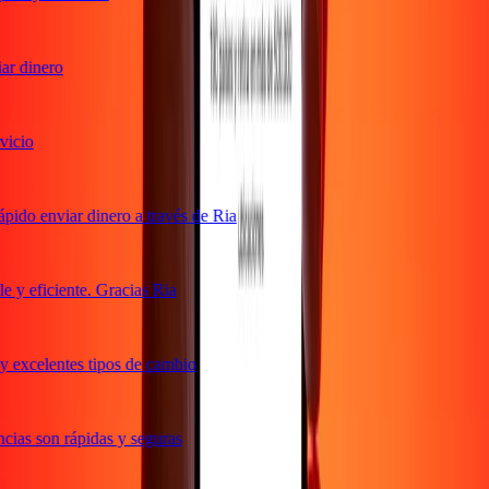
r dinero
cio
ido enviar dinero a través de Ria
y eficiente. Gracias Ria
 excelentes tipos de cambio
ias son rápidas y seguras