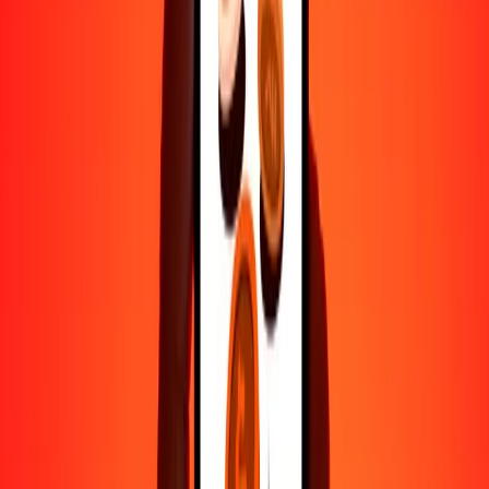
Por qué elegir Ria Money Transfer para enviar dinero
internacionalmente
Más de 35 años de experiencia confiable
Entrega rápida y conveniente
Envía dinero en pocos toques a más de 190 países con Ria.
Transferencias seguras en todo el mundo
Confía en nosotros: hemos realizado más de mil millones de
transferencias seguras.
Ayuda de personas reales
Contacta a nuestro equipo de soporte 24/7 cuando lo necesites.