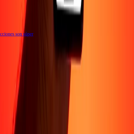
nsacciones son súper
Sobre Nosotros
Acerca de
Blog
Carreras
Corporativo
Conviértete en agente
Soporte
Política de privacidad
Aviso de cookies
Términos y
condiciones
Prevención de fraude
Centro de ayuda
Declaración de
accesibilidad
Formulario para denunciantes
Síguenos