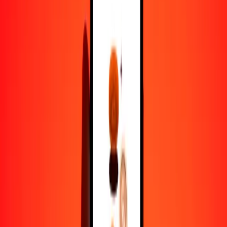
franco congoleño a ariari — Actualizado el 9 de agosto de 2026
0:00 UTC
Enviar dinero
Usamos el tipo de cambio interbancario solo como referencia.
Inicia sesión para ver los tipos de envío reales.
Tipos de cambio CDF a MGA hoy
Convertir franco congoleño a ariari
Convertir ariari a franco congoleño
CDF
MGA
1
CDF
1,90207
MGA
5
CDF
9,51037
MGA
25
CDF
47,55186
MGA
50
CDF
95,10372
MGA
100
CDF
190,20744
MGA
500
CDF
951,03721
MGA
1000
CDF
1902,07442
MGA
10.000
CDF
19.020,74423
MGA
Convertir franco congoleño a ariari