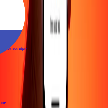
niente
nsacciones son súper
niente