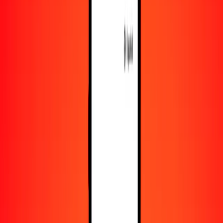
Obtén más información sobre Ria Money Transfer,
incluyendo nuestros servicios y soporte.
Descargar la app
Iniciar sesión
Registrarse
25 pula botsuano a kuacha zambiano hoy
Convierte BWP a ZMW al tipo de cambio actual
Cantidad
BWP
Convertido a
ZMW
1,00 BWP = 1,41259776 ZMW