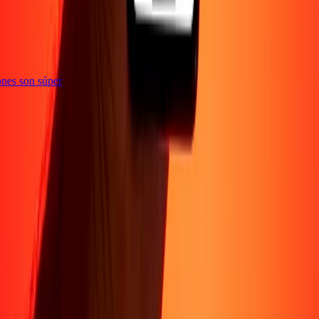
ciones son súper
Sobre Nosotros
Acerca de
Blog
Carreras
Corporativo
Conviértete en agente
Soporte
Política de privacidad
Aviso de cookies
Términos y
condiciones
Prevención de fraude
Centro de ayuda
Declaración de
accesibilidad
Formulario para denunciantes
Síguenos