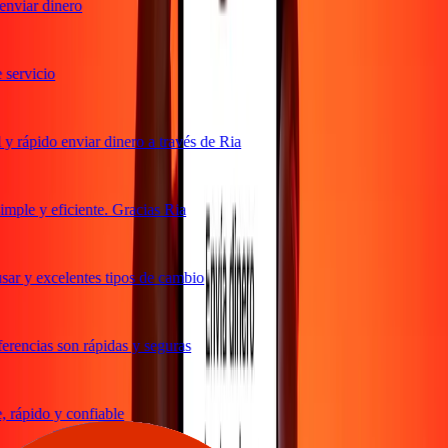
nviar dinero
ervicio
 rápido enviar dinero a través de Ria
ple y eficiente. Gracias Ria
ar y excelentes tipos de cambio
rencias son rápidas y seguras
rápido y confiable