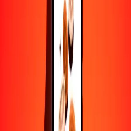
BWP
ZMW
1
BWP
1,41260
ZMW
5
BWP
7,06299
ZMW
25
BWP
35,31494
ZMW
50
BWP
70,62989
ZMW
100
BWP
141,25978
ZMW
500
BWP
706,29888
ZMW
1000
BWP
1412,59776
ZMW
10.000
BWP
14.125,97757
ZMW
Convertir kuacha zambiano a pula
ZMW
BWP
1
ZMW
0,70792
BWP
5
ZMW
3,53958
BWP
25
ZMW
17,69789
BWP
50
ZMW
35,39578
BWP
100
ZMW
70,79156
BWP
500
ZMW
353,95780
BWP
1000
ZMW
707,91561
BWP
10.000
ZMW
7079,15608
BWP