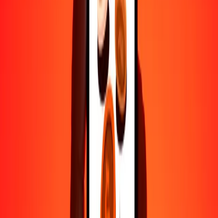
Por qué elegir Ria Money Transfer para enviar dinero
internacionalmente
Más de 35 años de experiencia confiable
Entrega rápida y conveniente
Envía dinero en pocos toques a más de 190 países con Ria.
Transferencias seguras en todo el mundo
Confía en nosotros: hemos realizado más de mil millones de
transferencias seguras.
Ayuda de personas reales
Contacta a nuestro equipo de soporte 24/7 cuando lo necesites.