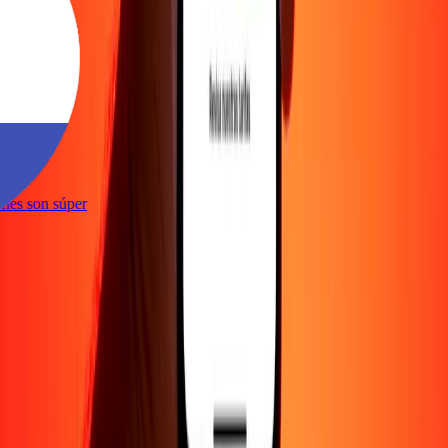
te
ciones son súper
te