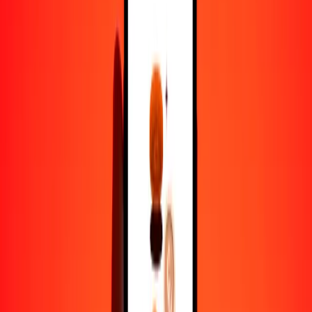
pula a kuacha zambiano — Actualizado el 7 de agosto de 2026 0:00
UTC
Enviar dinero
Usamos el tipo de cambio interbancario solo como referencia.
Inicia sesión para ver los tipos de envío reales.
Tipos de cambio BWP a ZMW hoy
Convertir pula a kuacha zambiano
Convertir kuacha zambiano a pula
BWP
ZMW
1
BWP
1,41260
ZMW
5
BWP
7,06299
ZMW
25
BWP
35,31494
ZMW
50
BWP
70,62989
ZMW
100
BWP
141,25978
ZMW
500
BWP
706,29888
ZMW
1000
BWP
1412,59776
ZMW
10.000
BWP
14.125,97757
ZMW
Convertir pula a kuacha zambiano