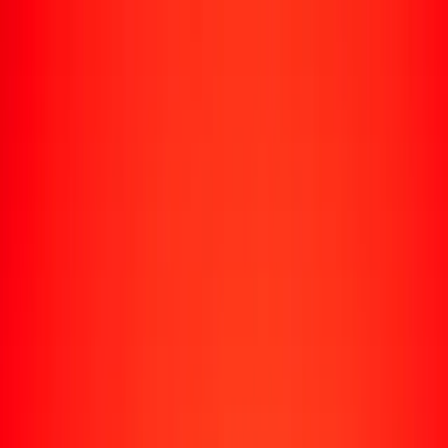
Envío de dinero
Envía dinero a más de 190 países
Formas de enviar
Enviar dinero
Enviar dinero en línea
Enviar dinero con la app
Enviar dinero en persona
Enviar dinero en Turbus
Destinos populares
Enviar dinero a Colombia
Enviar dinero a Perú
Enviar dinero a Haití
Enviar dinero a Ecuador
Enviar dinero a Bolivia