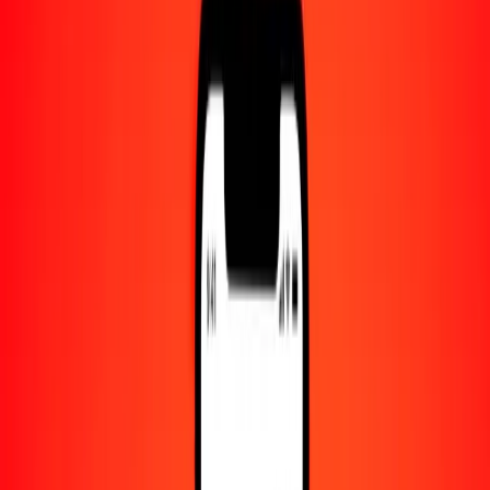
Centro de ayuda
Encuentra respuestas y soporte al cliente.
Servicios
Cobro de cheques, pago de facturas y más.
Carreras
Únete al equipo global de Ria.
Acerca de Ria
Descubre nuestra historia y propósito.
Recursos