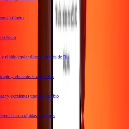
nviar dinero
ervicio
 rápido enviar dinero a través de Ria
ple y eficiente. Gracias Ria
ar y excelentes tipos de cambio
rencias son rápidas y seguras