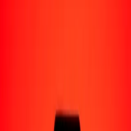
Enviar dinero a Venezuela
Socios de pago
Enviar dinero a Yape
Enviar dinero a Nequi
Enviar dinero a Moncash
Enviar dinero a Pago Movil
Formas de recibir
Recibir dinero
Depósito bancario
Retiro en efectivo
Billetera digital
Entrega a domicilio
Cajero automático
Rastrear una transferencia
Sucursales
Recursos