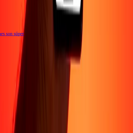
iones son súper
Sobre Nosotros
Acerca de
Blog
Carreras
Corporativo
Conviértete en agente
Soporte
Política de privacidad
Aviso de cookies
Términos y
condiciones
Prevención de fraude
Centro de ayuda
Declaración de
accesibilidad
Formulario para denunciantes
Síguenos