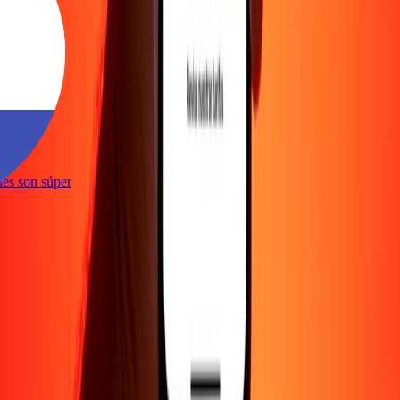
e
iones son súper
e