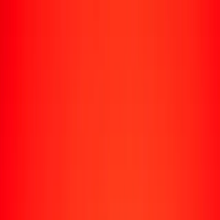
Envío de dinero
Envía dinero a más de 190 países
Formas de enviar
Enviar dinero
Enviar dinero en línea
Enviar dinero con la app
Enviar dinero en persona
Enviar dinero en Turbus
Destinos populares
Enviar dinero a Colombia
Enviar dinero a Perú
Enviar dinero a Haití
Enviar dinero a Ecuador
Enviar dinero a Bolivia