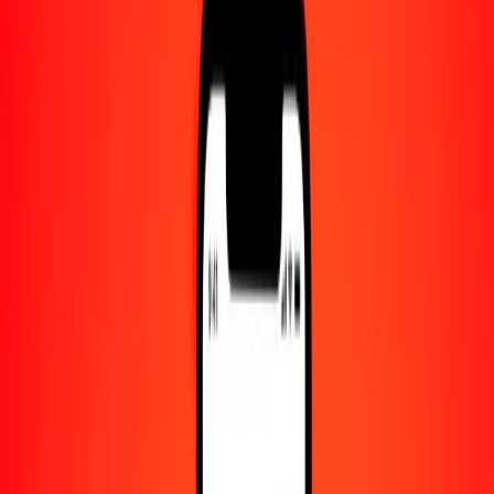
Centro de ayuda
Encuentra respuestas y soporte al cliente.
Servicios
Cobro de cheques, pago de facturas y más.
Carreras
Únete al equipo global de Ria.
Acerca de Ria
Descubre nuestra historia y propósito.
Recursos