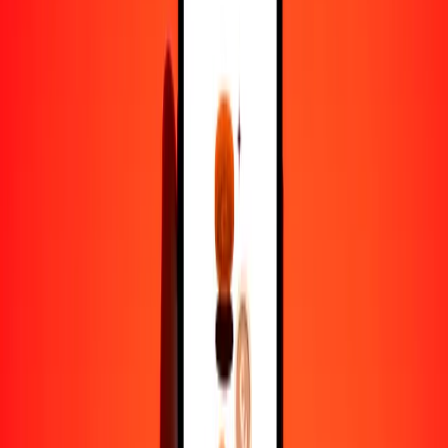
gultrum a chelín tanzano — Actualizado el 6 de agosto de 2026 0:00
UTC
Enviar dinero
Usamos el tipo de cambio interbancario solo como referencia.
Inicia sesión para ver los tipos de envío reales.
Tipos de cambio BTN a TZS hoy
Convertir gultrum a chelín tanzano
Convertir chelín tanzano a gultrum
BTN
TZS
1
BTN
27,80534
TZS
5
BTN
139,02669
TZS
25
BTN
695,13347
TZS
50
BTN
1390,26695
TZS
100
BTN
2780,53390
TZS
500
BTN
13.902,66948
TZS
1000
BTN
27.805,33896
TZS
10.000
BTN
278.053,38963
TZS
Convertir gultrum a chelín tanzano