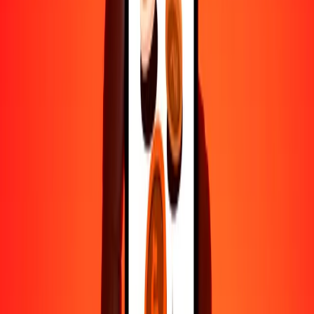
Por qué elegir Ria Money Transfer para enviar dinero
internacionalmente
Más de 35 años de experiencia confiable
Entrega rápida y conveniente
Envía dinero en pocos toques a más de 190 países con Ria.
Transferencias seguras en todo el mundo
Confía en nosotros: hemos realizado más de mil millones de
transferencias seguras.
Ayuda de personas reales
Contacta a nuestro equipo de soporte 24/7 cuando lo necesites.