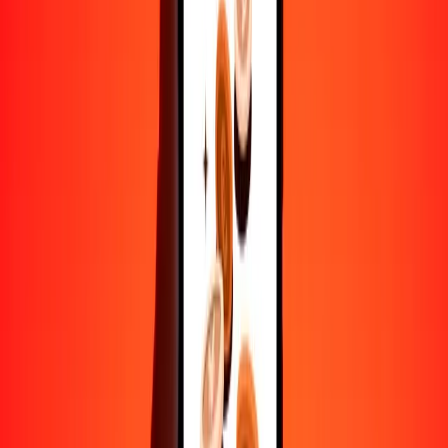
BTN
TZS
1
BTN
27,80534
TZS
5
BTN
139,02669
TZS
25
BTN
695,13347
TZS
50
BTN
1390,26695
TZS
100
BTN
2780,53390
TZS
500
BTN
13.902,66948
TZS
1000
BTN
27.805,33896
TZS
10.000
BTN
278.053,38963
TZS
Convertir chelín tanzano a gultrum
TZS
BTN
1
TZS
0,03596
BTN
5
TZS
0,17982
BTN
25
TZS
0,89911
BTN
50
TZS
1,79822
BTN
100
TZS
3,59643
BTN
500
TZS
17,98216
BTN
1000
TZS
35,96432
BTN
10.000
TZS
359,64316
BTN