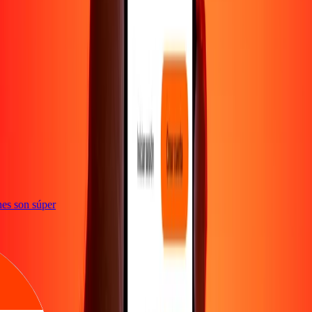
e
iones son súper