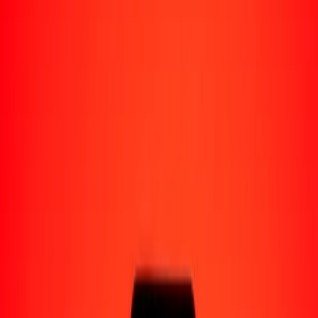
Enviar dinero a Venezuela
Socios de pago
Enviar dinero a Yape
Enviar dinero a Nequi
Enviar dinero a Moncash
Enviar dinero a Pago Movil
Formas de recibir
Recibir dinero
Depósito bancario
Retiro en efectivo
Billetera digital
Entrega a domicilio
Cajero automático
Rastrear una transferencia
Sucursales
Recursos