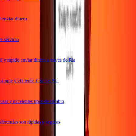
enviar dinero
servicio
y rápido enviar dinero a través de Ria
mple y eficiente. Gracias Ria
sar y excelentes tipos de cambio
erencias son rápidas y seguras