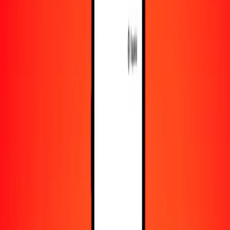
Obtén más información sobre Ria Money Transfer,
incluyendo nuestros servicios y soporte.
Descargar la app
Iniciar sesión
Registrarse
1,00 gultrum butanés a chelín tanzano hoy
Convierte BTN a TZS al tipo de cambio actual
Cantidad
BTN
Convertido a
TZS
1,00 BTN = 27,80533896 TZS