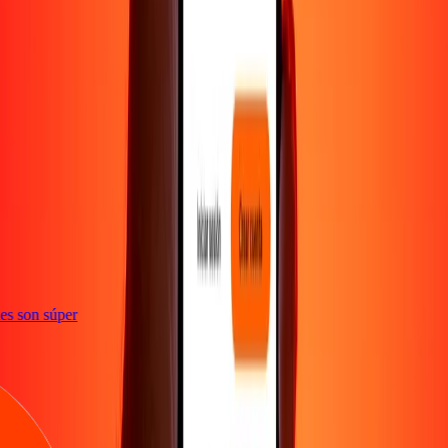
e
iones son súper