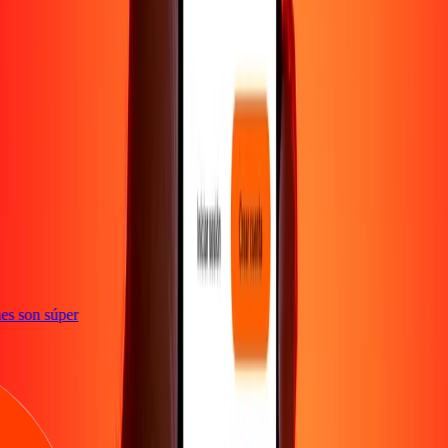
e
iones son súper