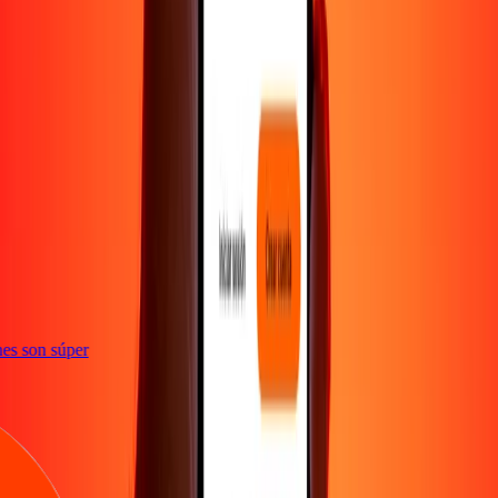
e
iones son súper