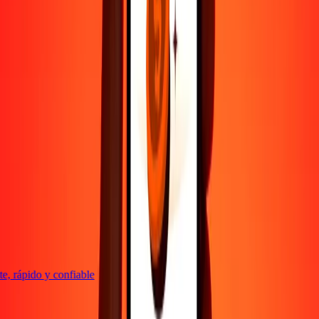
4,8 ★ en Play Store
Hazlo todo con la app de Ria
Envía dinero a más de 200 países, rastrea transferencias, guarda
destinatarios, encuentra sucursales cercanas y mucho más. Descarga
la app para comenzar.
Descarga la app
4,8 ★ en Play Store
Transferencias confiables desde hace 38+ años EN TODO EL
MUNDO
Lo que dicen nuestros clientes de Ria
, rápido y confiable