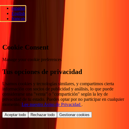
español
Ria Money Transfer. © 2026 Dandelion Payments, Inc. Todos los
English
derechos reservados.
français
Preferencias de cookies
Cookie Consent
Manage your cookie preferences
Tus opciones de privacidad
Usamos cookies y tecnologías similares, y compartimos cierta
información con socios de publicidad y análisis, lo que puede
considerarse una "venta" o "compartición" según la ley de
privacidad de tu estado. Puedes optar por no participar en cualquier
momento.
Lee nuestro Aviso de Privacidad
.
Aceptar todo
Rechazar todo
Gestionar cookies