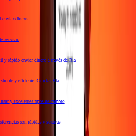
enviar dinero
 servicio
y rápido enviar dinero a través de Ria
mple y eficiente. Gracias Ria
sar y excelentes tipos de cambio
erencias son rápidas y seguras