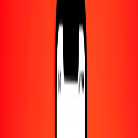
Centro de ayuda
Encuentra respuestas y soporte al cliente.
Servicios
Cobro de cheques, pago de facturas y más.
Carreras
Únete al equipo global de Ria.
Acerca de Ria
Descubre nuestra historia y propósito.
Recursos