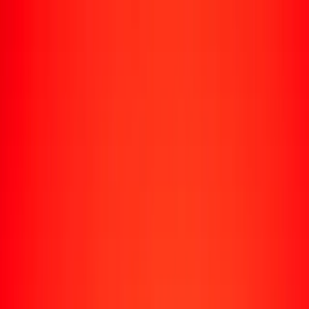
Envío de dinero
Envía dinero a más de 190 países
Formas de enviar
Enviar dinero
Enviar dinero en línea
Enviar dinero con la app
Enviar dinero en persona
Enviar dinero en Turbus
Destinos populares
Enviar dinero a Colombia
Enviar dinero a Perú
Enviar dinero a Haití
Enviar dinero a Ecuador
Enviar dinero a Bolivia