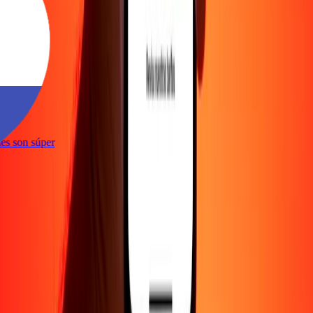
e
iones son súper
e