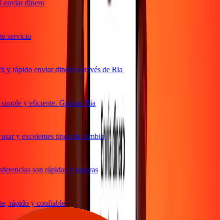
enviar dinero
 servicio
y rápido enviar dinero a través de Ria
mple y eficiente. Gracias Ria
sar y excelentes tipos de cambio
erencias son rápidas y seguras
, rápido y confiable