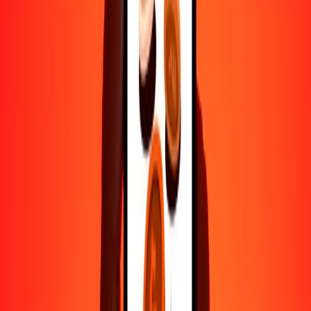
10.000
ERN
666,66667
BMD
Por qué elegir Ria Money Transfer para enviar dinero
internacionalmente
Más de 35 años de experiencia confiable
Entrega rápida y conveniente
Envía dinero en pocos toques a más de 190 países con Ria.
Transferencias seguras en todo el mundo
Confía en nosotros: hemos realizado más de mil millones de
transferencias seguras.
Ayuda de personas reales
Contacta a nuestro equipo de soporte 24/7 cuando lo necesites.