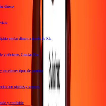
r dinero
icio
ido enviar dinero a través de Ria
y eficiente. Gracias Ria
 excelentes tipos de cambio
ias son rápidas y seguras
do y confiable