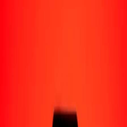
Enviar dinero a Venezuela
Socios de pago
Enviar dinero a Yape
Enviar dinero a Nequi
Enviar dinero a Moncash
Enviar dinero a Pago Movil
Formas de recibir
Recibir dinero
Depósito bancario
Retiro en efectivo
Billetera digital
Entrega a domicilio
Cajero automático
Rastrear una transferencia
Sucursales
Recursos