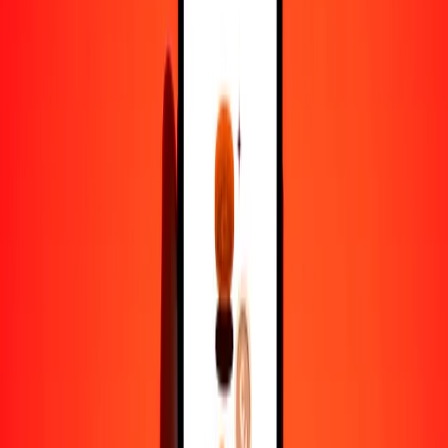
dólar de Bermudas a nakfa — Actualizado el 7 de agosto de 2026
0:00 UTC
Enviar dinero
Usamos el tipo de cambio interbancario solo como referencia.
Inicia sesión para ver los tipos de envío reales.
Tipos de cambio BMD a ERN hoy
Convertir dólar de Bermudas a nakfa
Convertir nakfa a dólar de Bermudas
BMD
ERN
1
BMD
15,00000
ERN
5
BMD
75,00000
ERN
25
BMD
375,00000
ERN
50
BMD
750,00000
ERN
100
BMD
1500,00000
ERN
500
BMD
7500,00000
ERN
1000
BMD
15.000,00000
ERN
10.000
BMD
150.000,00000
ERN