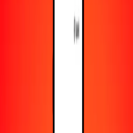
Obtén más información sobre Ria Money Transfer,
incluyendo nuestros servicios y soporte.
Descargar la app
Iniciar sesión
Registrarse
1,00 dólar bermudeño a nakfa eritreo hoy
Convierte BMD a ERN al tipo de cambio actual
Cantidad
BMD
Convertido a
ERN
1,00 BMD = 15,00000000 ERN