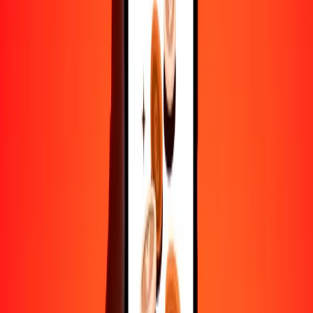
Convertir dólar de Bermudas a nakfa
BMD
ERN
1
BMD
15,00000
ERN
5
BMD
75,00000
ERN
25
BMD
375,00000
ERN
50
BMD
750,00000
ERN
100
BMD
1500,00000
ERN
500
BMD
7500,00000
ERN
1000
BMD
15.000,00000
ERN
10.000
BMD
150.000,00000
ERN
Convertir nakfa a dólar de Bermudas
ERN
BMD
1
ERN
0,06667
BMD
5
ERN
0,33333
BMD
25
ERN
1,66667
BMD
50
ERN
3,33333
BMD
100
ERN
6,66667
BMD
500
ERN
33,33333
BMD
1000
ERN
66,66667
BMD