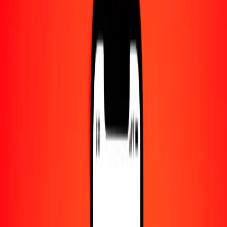
Centro de ayuda
Encuentra respuestas y soporte al cliente.
Servicios
Cobro de cheques, pago de facturas y más.
Carreras
Únete al equipo global de Ria.
Acerca de Ria
Descubre nuestra historia y propósito.
Recursos