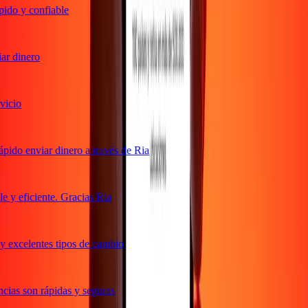
do y confiable
r dinero
icio
ido enviar dinero a través de Ria
y eficiente. Gracias Ria
 excelentes tipos de cambio
ias son rápidas y seguras