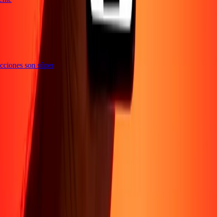
nsacciones son súper
Sobre Nosotros
Acerca de
Blog
Carreras
Corporativo
Conviértete en agente
Soporte
Política de privacidad
Aviso de cookies
Términos y
condiciones
Prevención de fraude
Centro de ayuda
Declaración de
accesibilidad
Formulario para denunciantes
Síguenos