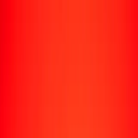
Envío de dinero
Envía dinero a más de 190 países
Formas de enviar
Enviar dinero
Enviar dinero en línea
Enviar dinero con la app
Enviar dinero en persona
Enviar dinero en Turbus
Destinos populares
Enviar dinero a Colombia
Enviar dinero a Perú
Enviar dinero a Haití
Enviar dinero a Ecuador
Enviar dinero a Bolivia