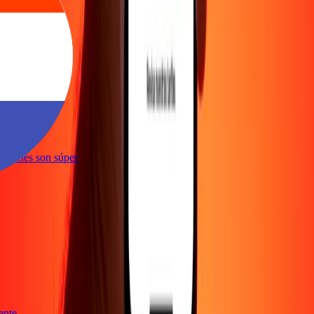
niente
nsacciones son súper
niente