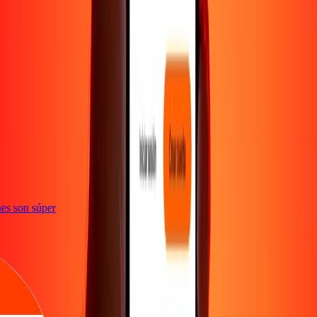
e
iones son súper