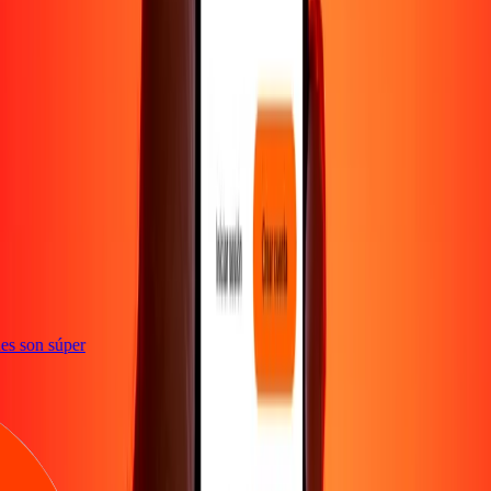
e
iones son súper