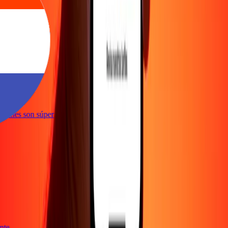
iente
sacciones son súper
iente