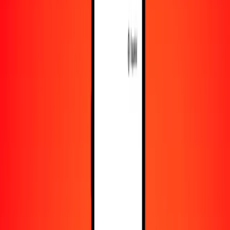
Obtén más información sobre Ria Money Transfer,
incluyendo nuestros servicios y soporte.
Descargar la app
Iniciar sesión
Registrarse
1,00 peso argentino a colón salvadoreño hoy
Convierte ARS a SVC al tipo de cambio actual
Cantidad
ARS
Convertido a
SVC
1,00 ARS = 0,00583702 SVC