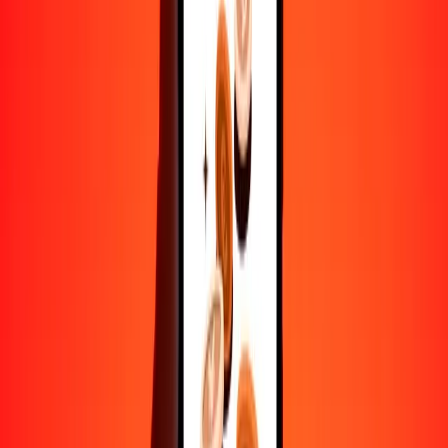
Convertir peso argentino a colón salvadoreño
ARS
SVC
1
ARS
0,00584
SVC
5
ARS
0,02919
SVC
25
ARS
0,14593
SVC
50
ARS
0,29185
SVC
100
ARS
0,58370
SVC
500
ARS
2,91851
SVC
1000
ARS
5,83702
SVC
10.000
ARS
58,37018
SVC
Convertir colón salvadoreño a peso argentino
SVC
ARS
1
SVC
171,32034
ARS
5
SVC
856,60172
ARS
25
SVC
4283,00860
ARS
50
SVC
8566,01720
ARS
100
SVC
17.132,03440
ARS
500
SVC
85.660,17198
ARS
1000
SVC
171.320,34396
ARS