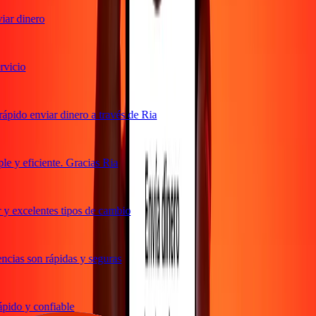
ar dinero
icio
pido enviar dinero a través de Ria
 y eficiente. Gracias Ria
y excelentes tipos de cambio
cias son rápidas y seguras
ido y confiable