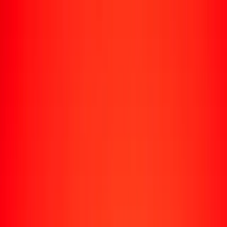
Envío de dinero
Envía dinero a más de 190 países
Formas de enviar
Enviar dinero
Enviar dinero en línea
Enviar dinero con la app
Enviar dinero en persona
Enviar dinero en Turbus
Destinos populares
Enviar dinero a Colombia
Enviar dinero a Perú
Enviar dinero a Haití
Enviar dinero a Ecuador
Enviar dinero a Bolivia