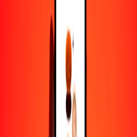
peso argentino a colón salvadoreño — Actualizado el 9 de agosto de
2026 0:00 UTC
Enviar dinero
Usamos el tipo de cambio interbancario solo como referencia.
Inicia sesión para ver los tipos de envío reales.
Tipos de cambio ARS a SVC hoy
Convertir peso argentino a colón salvadoreño
Convertir colón salvadoreño a peso argentino
ARS
SVC
1
ARS
0,00584
SVC
5
ARS
0,02919
SVC
25
ARS
0,14593
SVC
50
ARS
0,29185
SVC
100
ARS
0,58370
SVC
500
ARS
2,91851
SVC
1000
ARS
5,83702
SVC
10.000
ARS
58,37018
SVC