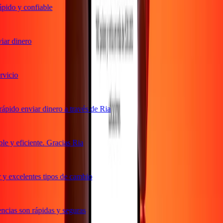
ido y confiable
ar dinero
icio
pido enviar dinero a través de Ria
 y eficiente. Gracias Ria
y excelentes tipos de cambio
cias son rápidas y seguras