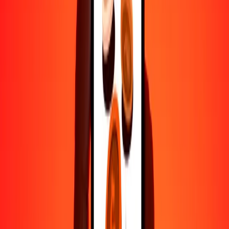
10.000
SVC
1.713.203,43962
ARS
Por qué elegir Ria Money Transfer para enviar dinero
internacionalmente
Más de 35 años de experiencia confiable
Entrega rápida y conveniente
Envía dinero en pocos toques a más de 190 países con Ria.
Transferencias seguras en todo el mundo
Confía en nosotros: hemos realizado más de mil millones de
transferencias seguras.
Ayuda de personas reales
Contacta a nuestro equipo de soporte 24/7 cuando lo necesites.