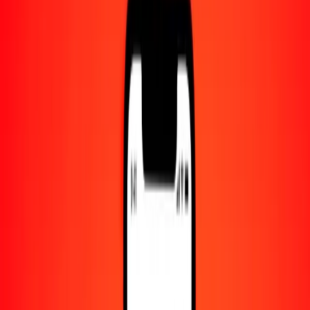
Centro de ayuda
Encuentra respuestas y soporte al cliente.
Servicios
Cobro de cheques, pago de facturas y más.
Carreras
Únete al equipo global de Ria.
Acerca de Ria
Descubre nuestra historia y propósito.
Recursos