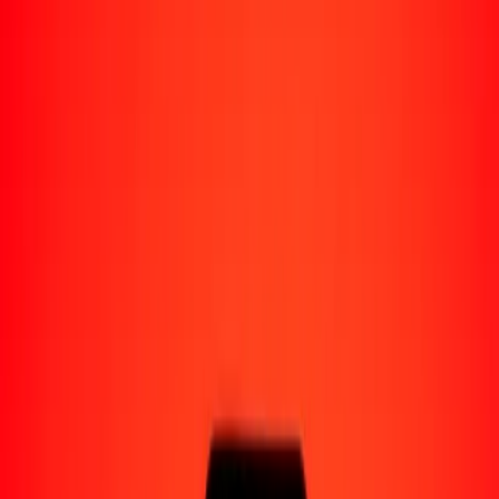
Enviar dinero a Venezuela
Socios de pago
Enviar dinero a Yape
Enviar dinero a Nequi
Enviar dinero a Moncash
Enviar dinero a Pago Movil
Formas de recibir
Recibir dinero
Depósito bancario
Retiro en efectivo
Billetera digital
Entrega a domicilio
Cajero automático
Rastrear una transferencia
Sucursales
Recursos