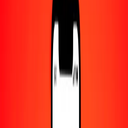
Centro de ayuda
Encuentra respuestas y soporte al cliente.
Servicios
Cobro de cheques, pago de facturas y más.
Carreras
Únete al equipo global de Ria.
Acerca de Ria
Descubre nuestra historia y propósito.
Recursos