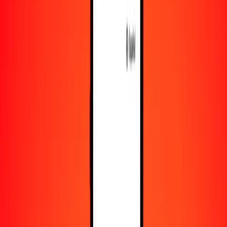
Obtén más información sobre Ria Money Transfer,
incluyendo nuestros servicios y soporte.
Descargar la app
Iniciar sesión
Registrarse
1,00 kuanza angoleño a ariari malgache hoy
Convierte AOA a MGA al tipo de cambio actual
Cantidad
AOA
Convertido a
MGA
1,00 AOA = 4,69803921 MGA