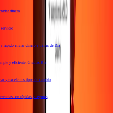
nviar dinero
ervicio
 rápido enviar dinero a través de Ria
ple y eficiente. Gracias Ria
ar y excelentes tipos de cambio
rencias son rápidas y seguras