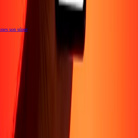
ciones son súper
Sobre Nosotros
Acerca de
Blog
Carreras
Corporativo
Conviértete en agente
Soporte
Política de privacidad
Aviso de cookies
Términos y
condiciones
Prevención de fraude
Centro de ayuda
Declaración de
accesibilidad
Formulario para denunciantes
Síguenos