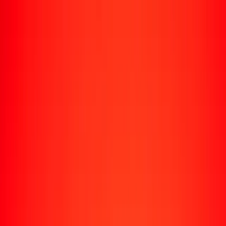
Envío de dinero
Envía dinero a más de 190 países
Formas de enviar
Enviar dinero
Enviar dinero en línea
Enviar dinero con la app
Enviar dinero en persona
Enviar dinero en Turbus
Destinos populares
Enviar dinero a Colombia
Enviar dinero a Perú
Enviar dinero a Haití
Enviar dinero a Ecuador
Enviar dinero a Bolivia