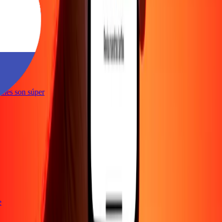
te
ciones son súper
te