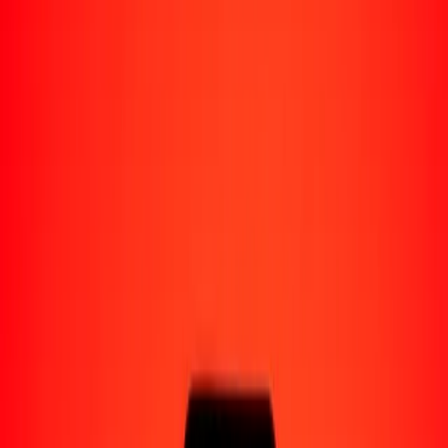
Enviar dinero a Venezuela
Socios de pago
Enviar dinero a Yape
Enviar dinero a Nequi
Enviar dinero a Moncash
Enviar dinero a Pago Movil
Formas de recibir
Recibir dinero
Depósito bancario
Retiro en efectivo
Billetera digital
Entrega a domicilio
Cajero automático
Rastrear una transferencia
Sucursales
Recursos