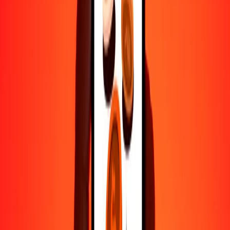
Por qué elegir Ria Money Transfer para enviar dinero
internacionalmente
Más de 35 años de experiencia confiable
Entrega rápida y conveniente
Envía dinero en pocos toques a más de 190 países con Ria.
Transferencias seguras en todo el mundo
Confía en nosotros: hemos realizado más de mil millones de
transferencias seguras.
Ayuda de personas reales
Contacta a nuestro equipo de soporte 24/7 cuando lo necesites.
4,8 ★ en Play Store