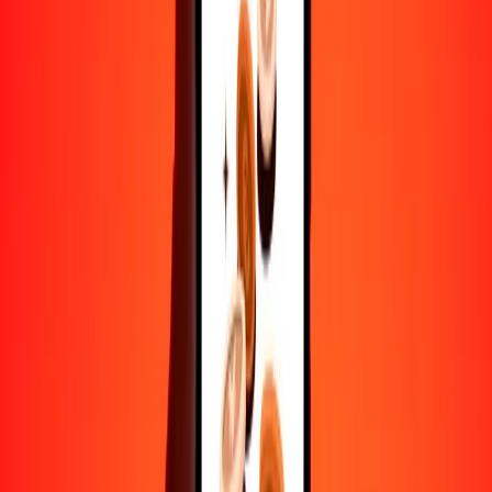
AOA
MGA
1
AOA
4,69804
MGA
5
AOA
23,49020
MGA
25
AOA
117,45098
MGA
50
AOA
234,90196
MGA
100
AOA
469,80392
MGA
500
AOA
2349,01960
MGA
1000
AOA
4698,03921
MGA
10.000
AOA
46.980,39206
MGA
Convertir ariari a kuanza
MGA
AOA
1
MGA
0,21285
AOA
5
MGA
1,06427
AOA
25
MGA
5,32137
AOA
50
MGA
10,64274
AOA
100
MGA
21,28548
AOA
500
MGA
106,42738
AOA
1000
MGA
212,85476
AOA
10.000
MGA
2128,54758
AOA