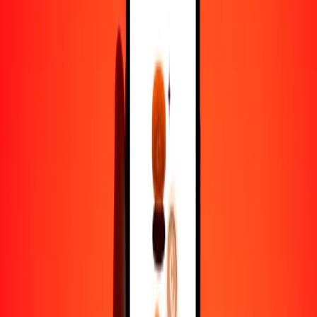
kuanza a ariari — Actualizado el 6 de agosto de 2026 0:00 UTC
Enviar dinero
Usamos el tipo de cambio interbancario solo como referencia.
Inicia sesión para ver los tipos de envío reales.
Tipos de cambio AOA a MGA hoy
Convertir kuanza a ariari
Convertir ariari a kuanza
AOA
MGA
1
AOA
4,69804
MGA
5
AOA
23,49020
MGA
25
AOA
117,45098
MGA
50
AOA
234,90196
MGA
100
AOA
469,80392
MGA
500
AOA
2349,01960
MGA
1000
AOA
4698,03921
MGA
10.000
AOA
46.980,39206
MGA
Convertir kuanza a ariari