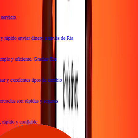
ervicio
 rápido enviar dinero a través de Ria
ple y eficiente. Gracias Ria
ar y excelentes tipos de cambio
rencias son rápidas y seguras
rápido y confiable