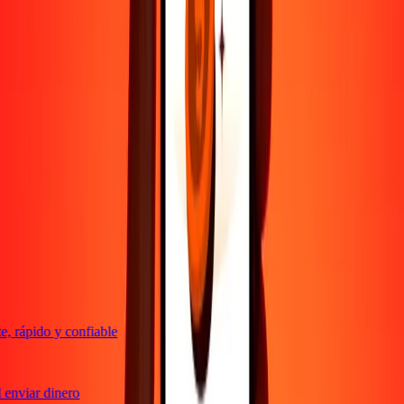
Hazlo todo con la app de Ria
Envía dinero a más de 200 países, rastrea transferencias, guarda
destinatarios, encuentra sucursales cercanas y mucho más. Descarga
la app para comenzar.
Descarga la app
4,8 ★ en Play Store
Transferencias confiables desde hace 38+ años EN TODO EL
MUNDO
Lo que dicen nuestros clientes de Ria
 rápido y confiable
enviar dinero