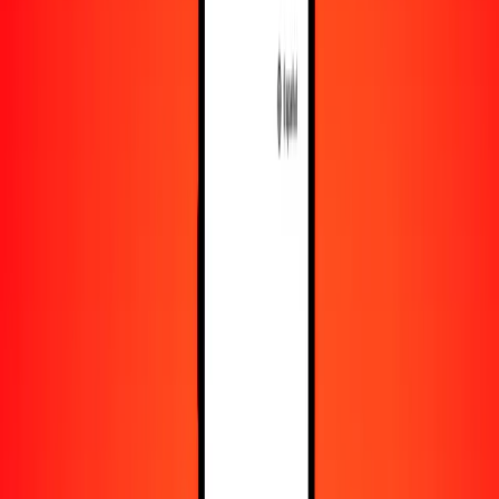
Obtén más información sobre Ria Money Transfer,
incluyendo nuestros servicios y soporte.
Descargar la app
Iniciar sesión
Registrarse
1,00 lek albanés a dinar jordano hoy
Convierte ALL a JOD al tipo de cambio actual
Cantidad
ALL
Convertido a
JOD
1,00 ALL = 0,00876984 JOD