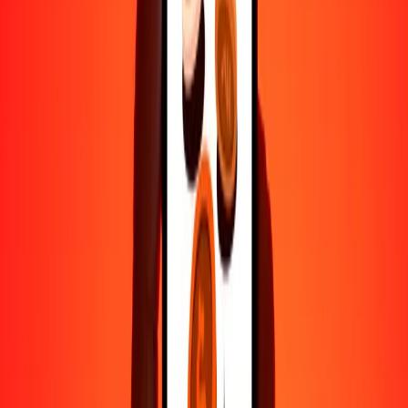
Por qué elegir Ria Money Transfer para enviar dinero
internacionalmente
Más de 35 años de experiencia confiable
Entrega rápida y conveniente
Envía dinero en pocos toques a más de 190 países con Ria.
Transferencias seguras en todo el mundo
Confía en nosotros: hemos realizado más de mil millones de
transferencias seguras.
Ayuda de personas reales
Contacta a nuestro equipo de soporte 24/7 cuando lo necesites.
4,8 ★ en Play Store