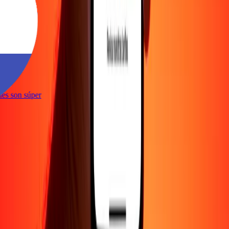
e
iones son súper
e