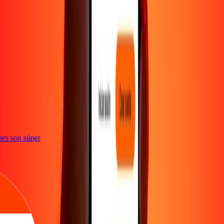
e
iones son súper