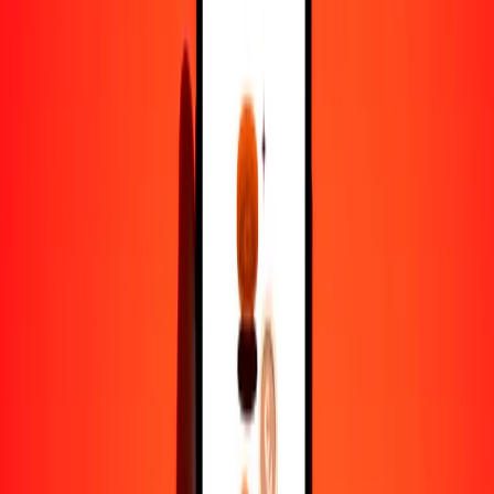
lek a dinar jordano — Actualizado el 7 de agosto de 2026 0:00 UTC
Enviar dinero
Usamos el tipo de cambio interbancario solo como referencia.
Inicia sesión para ver los tipos de envío reales.
Tipos de cambio ALL a JOD hoy
Convertir lek a dinar jordano
Convertir dinar jordano a lek
ALL
JOD
1
ALL
0,00877
JOD
5
ALL
0,04385
JOD
25
ALL
0,21925
JOD
50
ALL
0,43849
JOD
100
ALL
0,87698
JOD
500
ALL
4,38492
JOD
1000
ALL
8,76984
JOD
10.000
ALL
87,69843
JOD
Convertir lek a dinar jordano