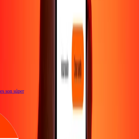
e
ones son súper