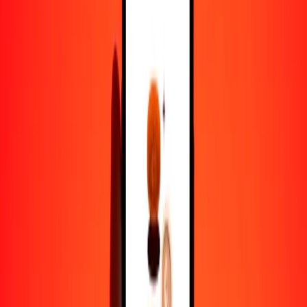
1,00 AED = 3231,73212337 UZS
dírham de los Emiratos Árabes Unidos a sum — Actualizado el 6 de
agosto de 2026 0:00 UTC
Enviar dinero
Usamos el tipo de cambio interbancario solo como referencia.
Inicia sesión para ver los tipos de envío reales.
Tipos de cambio AED a UZS hoy
Convertir dírham de los Emiratos Árabes Unidos a sum
Convertir sum a dírham de los Emiratos Árabes Unidos
AED
UZS
1
AED
3231,73212
UZS
5
AED
16.158,66062
UZS
25
AED
80.793,30308
UZS
50
AED
161.586,60617
UZS
100
AED
323.173,21234
UZS
500
AED
1.615.866,06169
UZS
1000
AED
3.231.732,12337
UZS