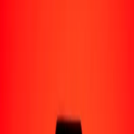
Enviar dinero a Venezuela
Socios de pago
Enviar dinero a Yape
Enviar dinero a Nequi
Enviar dinero a Moncash
Enviar dinero a Pago Movil
Formas de recibir
Recibir dinero
Depósito bancario
Retiro en efectivo
Billetera digital
Entrega a domicilio
Cajero automático
Rastrear una transferencia
Sucursales
Recursos