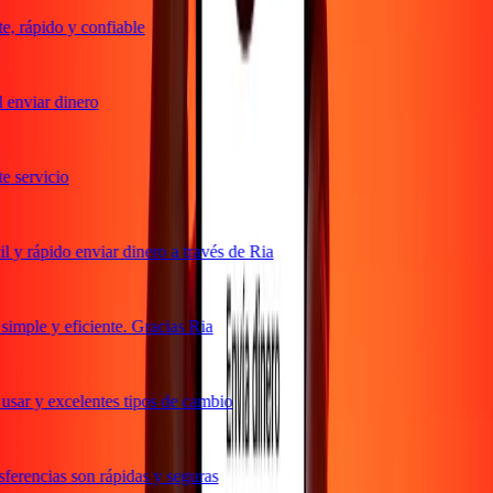
 rápido y confiable
enviar dinero
servicio
y rápido enviar dinero a través de Ria
mple y eficiente. Gracias Ria
sar y excelentes tipos de cambio
erencias son rápidas y seguras