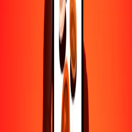
50
UZS
0,01547
AED
100
UZS
0,03094
AED
500
UZS
0,15472
AED
1000
UZS
0,30943
AED
10.000
UZS
3,09432
AED
Por qué elegir Ria Money Transfer para enviar dinero
internacionalmente
Más de 35 años de experiencia confiable
Entrega rápida y conveniente
Envía dinero en pocos toques a más de 190 países con Ria.
Transferencias seguras en todo el mundo
Confía en nosotros: hemos realizado más de mil millones de
transferencias seguras.