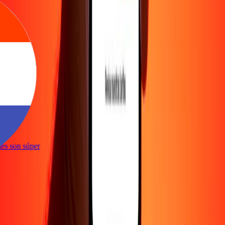
e
iones son súper