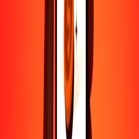
Ayuda de personas reales
Contacta a nuestro equipo de soporte 24/7 cuando lo necesites.
4,8 ★ en Play Store
Hazlo todo con la app de Ria
Envía dinero a más de 200 países, rastrea transferencias, guarda
destinatarios, encuentra sucursales cercanas y mucho más. Descarga
la app para comenzar.
Descarga la app
4,8 ★ en Play Store
Transferencias confiables desde hace 38+ años EN TODO EL
MUNDO
Lo que dicen nuestros clientes de Ria