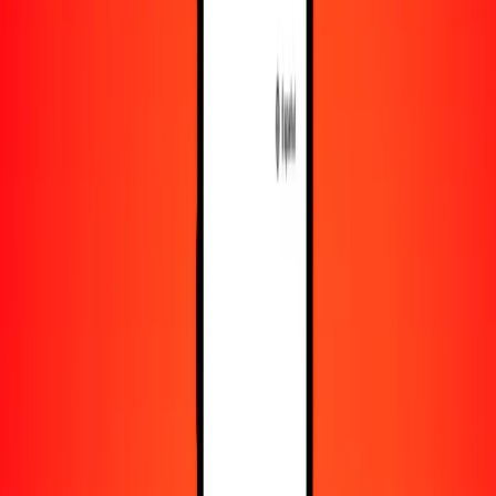
Obtén más información sobre Ria Money Transfer,
incluyendo nuestros servicios y soporte.
Descargar la app
Iniciar sesión
Registrarse
1,00 dírham de los Emiratos Árabes Unidos a sum
uzbeko hoy
Convierte AED a UZS al tipo de cambio actual
Cantidad
AED
Convertido a
UZS