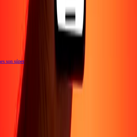
e
iones son súper
Sobre Nosotros
Acerca de
Blog
Carreras
Corporativo
Conviértete en agente
Soporte
Política de privacidad
Aviso de cookies
Términos y
condiciones
Prevención de fraude
Centro de ayuda
Declaración de