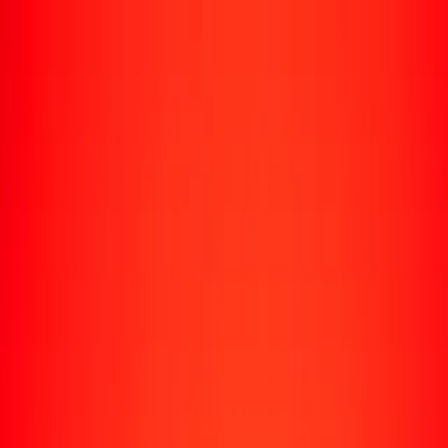
Envío de dinero
Envía dinero a más de 190 países
Formas de enviar
Enviar dinero
Enviar dinero en línea
Enviar dinero con la app
Enviar dinero en persona
Enviar dinero en Turbus
Destinos populares
Enviar dinero a Colombia
Enviar dinero a Perú
Enviar dinero a Haití
Enviar dinero a Ecuador
Enviar dinero a Bolivia