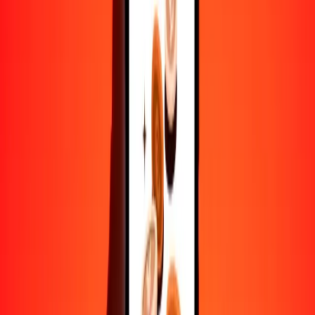
10.000
AED
32.317.321,23371
UZS
Convertir dírham de los Emiratos Árabes Unidos a
sum
AED
UZS
1
AED
3231,73212
UZS
5
AED
16.158,66062
UZS
25
AED
80.793,30308
UZS
50
AED
161.586,60617
UZS
100
AED
323.173,21234
UZS
500
AED
1.615.866,06169
UZS
1000
AED
3.231.732,12337
UZS
10.000
AED
32.317.321,23371
UZS
Convertir sum a dírham de los Emiratos Árabes
Unidos
UZS
AED
1
UZS
0,00031
AED
5
UZS
0,00155
AED
25
UZS
0,00774
AED