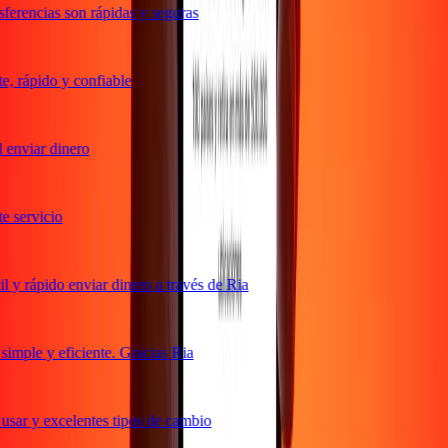
erencias son rápidas y seguras
 rápido y confiable
enviar dinero
servicio
y rápido enviar dinero a través de Ria
mple y eficiente. Gracias Ria
sar y excelentes tipos de cambio