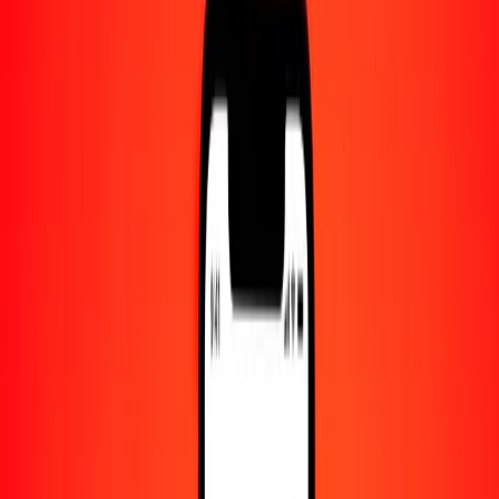
Centro de ayuda
Encuentra respuestas y soporte al cliente.
Servicios
Cobro de cheques, pago de facturas y más.
Carreras
Únete al equipo global de Ria.
Acerca de Ria
Descubre nuestra historia y propósito.
Recursos