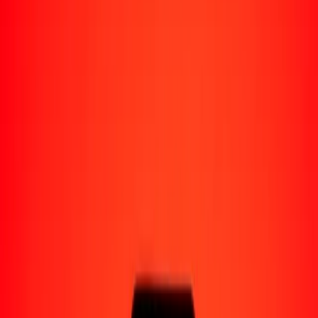
Enviar dinero a Venezuela
Socios de pago
Enviar dinero a Yape
Enviar dinero a Nequi
Enviar dinero a Moncash
Enviar dinero a Pago Movil
Formas de recibir
Recibir dinero
Depósito bancario
Retiro en efectivo
Billetera digital
Entrega a domicilio
Cajero automático
Rastrear una transferencia
Sucursales
Recursos