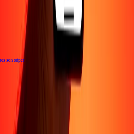
e
iones son súper
Sobre Nosotros
Acerca de
Blog
Carreras
Corporativo
Conviértete en agente
Soporte
Política de privacidad
Aviso de cookies
Términos y
condiciones
Prevención de fraude
Centro de ayuda
Declaración de