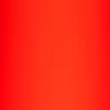
Envío de dinero
Envía dinero a más de 190 países
Formas de enviar
Enviar dinero
Enviar dinero en línea
Enviar dinero con la app
Enviar dinero en persona
Enviar dinero en Turbus
Destinos populares
Enviar dinero a Colombia
Enviar dinero a Perú
Enviar dinero a Haití
Enviar dinero a Ecuador
Enviar dinero a Bolivia