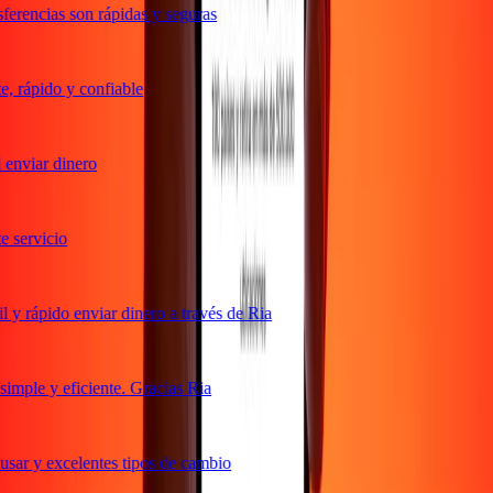
erencias son rápidas y seguras
 rápido y confiable
enviar dinero
servicio
y rápido enviar dinero a través de Ria
mple y eficiente. Gracias Ria
sar y excelentes tipos de cambio