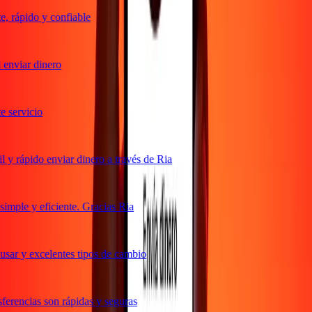
 rápido y confiable
enviar dinero
servicio
y rápido enviar dinero a través de Ria
mple y eficiente. Gracias Ria
sar y excelentes tipos de cambio
erencias son rápidas y seguras