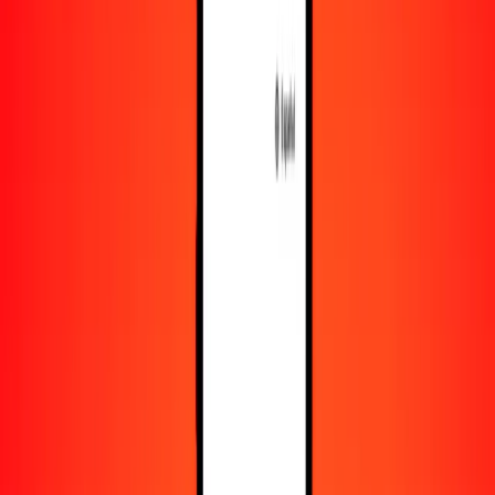
Obtén más información sobre Ria Money Transfer,
incluyendo nuestros servicios y soporte.
Descargar la app
Iniciar sesión
Registrarse
1,00 dírham de los Emiratos Árabes Unidos a
unidad de inversión (UDI) mexicana hoy
Convierte AED a MXV al tipo de cambio actual
Cantidad
AED
Convertido a
MXV