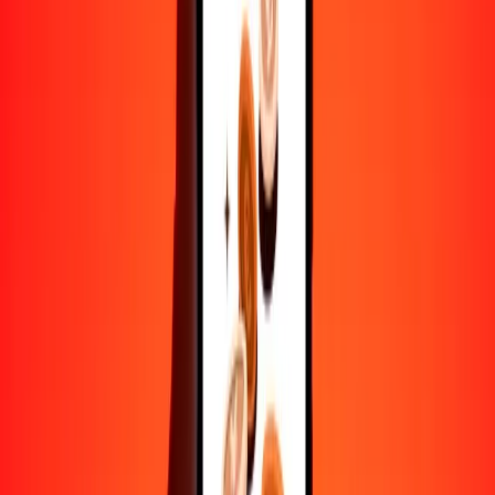
10.000
AED
5317,06748
MXV
Convertir dírham de los Emiratos Árabes Unidos a
MXV
AED
MXV
1
AED
0,53171
MXV
5
AED
2,65853
MXV
25
AED
13,29267
MXV
50
AED
26,58534
MXV
100
AED
53,17067
MXV
500
AED
265,85337
MXV
1000
AED
531,70675
MXV
10.000
AED
5317,06748
MXV
Convertir MXV a dírham de los Emiratos Árabes
Unidos
MXV
AED
1
MXV
1,88074
AED
5
MXV
9,40368
AED
25
MXV
47,01840
AED