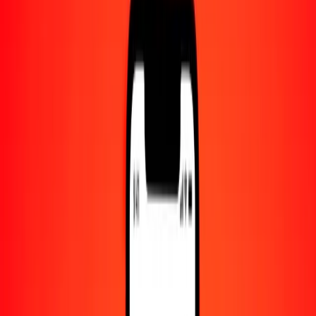
Centro de ayuda
Encuentra respuestas y soporte al cliente.
Servicios
Cobro de cheques, pago de facturas y más.
Carreras
Únete al equipo global de Ria.
Acerca de Ria
Descubre nuestra historia y propósito.
Recursos