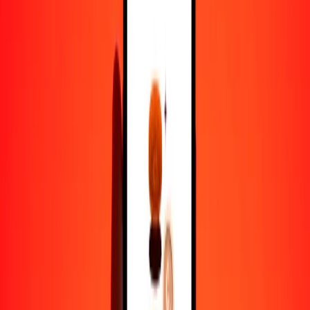
1,00 AED = 0,53170675 MXV
dírham de los Emiratos Árabes Unidos a MXV — Actualizado el 9
de agosto de 2026 0:00 UTC
Enviar dinero
Usamos el tipo de cambio interbancario solo como referencia.
Inicia sesión para ver los tipos de envío reales.
Tipos de cambio AED a MXV hoy
Convertir dírham de los Emiratos Árabes Unidos a MXV
Convertir MXV a dírham de los Emiratos Árabes Unidos
AED
MXV
1
AED
0,53171
MXV
5
AED
2,65853
MXV
25
AED
13,29267
MXV
50
AED
26,58534
MXV
100
AED
53,17067
MXV
500
AED
265,85337
MXV
1000
AED
531,70675
MXV