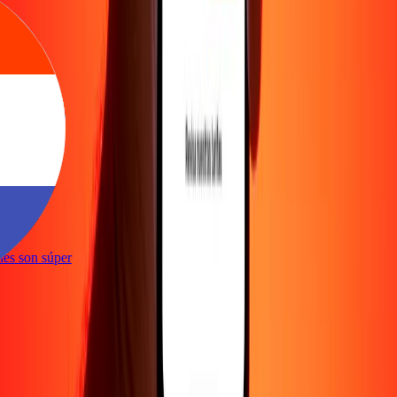
e
iones son súper