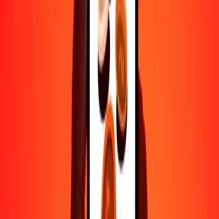
50
MXV
94,03680
AED
100
MXV
188,07360
AED
500
MXV
940,36798
AED
1000
MXV
1880,73596
AED
10.000
MXV
18.807,35957
AED
Por qué elegir Ria Money Transfer para enviar dinero
internacionalmente
Más de 35 años de experiencia confiable
Entrega rápida y conveniente
Envía dinero en pocos toques a más de 190 países con Ria.
Transferencias seguras en todo el mundo
Confía en nosotros: hemos realizado más de mil millones de
transferencias seguras.