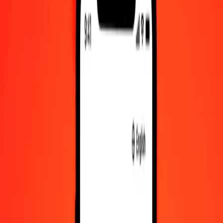
Κουάτσα Ζάμπιας σε Κορόνα Δανίας — Τελευταία ενημέρωση 6
Αυγ 2026, 12:00 π.μ. UTC
Στείλτε χρήματα
Χρησιμοποιούμε τη μέση ισοτιμία αγοράς μόνο για αναφορά.
Συνδεθείτε για να δείτε τις πραγματικές ισοτιμίες αποστολής.
Συναλλαγματικές ισοτιμίες ZMW σε
DKK σήμερα
Μετατρέψτε Κουάτσα Ζάμπιας σε Κορόνα Δανίας
Μετατρέψτε Κορόνα Δανίας σε Κουάτσα Ζάμπιας
ZMW
DKK
1
ZMW
0,33867
DKK
5
ZMW
1,69336
DKK
25
ZMW
8,46682
DKK
50
ZMW
16,93365
DKK
100
ZMW
33,86729
DKK
500
ZMW
169,33647
DKK
1.000
ZMW
338,67293
DKK