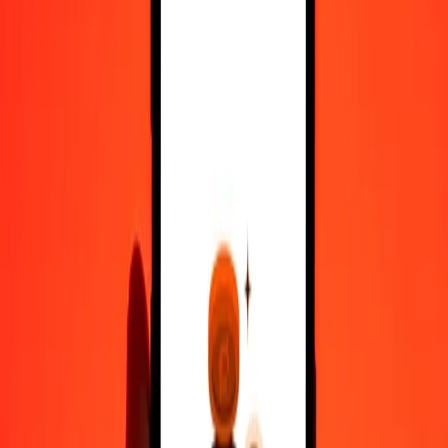
10.000
ZMW
3.386,72935
DKK
Μετατρέψτε Κουάτσα Ζάμπιας σε Κορόνα Δανίας
ZMW
DKK
1
ZMW
0,33867
DKK
5
ZMW
1,69336
DKK
25
ZMW
8,46682
DKK
50
ZMW
16,93365
DKK
100
ZMW
33,86729
DKK
500
ZMW
169,33647
DKK
1.000
ZMW
338,67293
DKK
10.000
ZMW
3.386,72935
DKK
Μετατρέψτε Κορόνα Δανίας σε Κουάτσα Ζάμπιας
DKK
ZMW
1
DKK
2,95270
ZMW
5
DKK
14,76351
ZMW
25
DKK
73,81753
ZMW
50
DKK
147,63506
ZMW
100
DKK
295,27013
ZMW