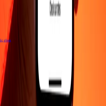
γές είναι
ΕΤΑΙΡΕΙΑ
Σχετικά με εμάς
Blog
Θέσεις εργασίας
Ασφάλεια
Εταιρικά
Γίνε
πράκτορας
ΥΠΟΣΤΗΡΙΞΗ
Πολιτική απορρήτου
Ειδοποίηση για cookies
Όροι και
προϋποθέσεις
Ενημέρωση για απάτες
Κέντρο βοήθειας
Δήλωση
προσβασιμότητας
Δικαιώματα καταναλωτή