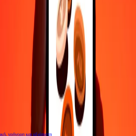
Επικοινώνησε με την ομάδα υποστήριξης μας 24/7 για βοήθεια
όταν τη χρειάζεσαι.
4,8 ★ στο Play Store
Κάνε τα πάντα με την εφαρμογή Ria
Στείλε χρήματα σε 200+ χώρες, παρακολούθησε τις μεταφορές
σου, αποθήκευσε παραλήπτες, βρες κοντινές τοποθεσίες και πολλά
άλλα. Κατέβασε την εφαρμογή για να ξεκινήσεις.
Κατέβασε την εφαρμογή
4,8 ★ στο Play Store
Αξιόπιστη Εδώ και 38+ χρόνια ΠΑΓΚΟΣΜΊΩΣ
Τι λένε οι πελάτες της Ria
ή, γρήγορη και αξιόπιστη