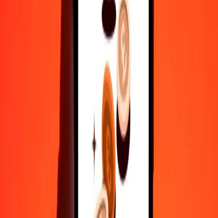
500
DKK
1.476,35063
ZMW
1.000
DKK
2.952,70126
ZMW
10.000
DKK
29.527,01258
ZMW
Γιατί να επιλέξεις τη Ria Money Transfer για διεθνείς μεταφορές
χρημάτων
35+ χρόνια αξιόπιστης εμπειρίας
Γρήγορη και βολική παράδοση
Στείλε χρήματα σε λίγα πατήματα σε 190+ χώρες με τη Ria.
Ασφαλείς μεταφορές παγκοσμίως
Χαλάρωσε γνωρίζοντας ότι έχουμε στείλει πάνω από ένα
δισεκατομμύριο ασφαλείς μεταφορές.
Βοήθεια από πραγματικούς ανθρώπους