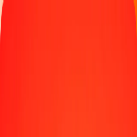
Παρακολουθήστε μια μεταφορά
Γίνετε πράκτορας
Τοποθεσίες
Πόροι
Γρήγορες και ασφαλείς μεταφορές χρημάτων
Εργαλεία
Κέντρο βοήθειας
Blog
Εταιρεία
Σχετικά με εμάς
Θέσεις εργασίας
Χορηγίες
Ηγεσία
Συνεργασίες