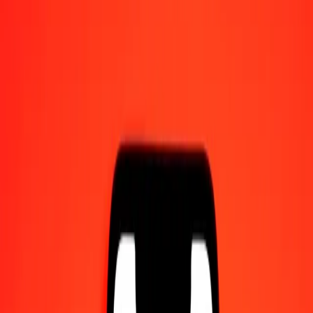
Γίνετε πράκτορας
Γίνετε ψηφιακός συνεργάτης
Κατεβάστε την εφαρμογή
Κατεβάστε την εφαρμογή
1,00 Κουάτσα Ζάμπιας σε Κορόνα Δανίας σήμερα
Μετατρέψτε ZMW σε DKK με την τρέχουσα συναλλαγματική
ισοτιμία
Ποσό
ZMW
Μετατροπή σε
DKK
1,00 ZMW = 0,33867293 DKK