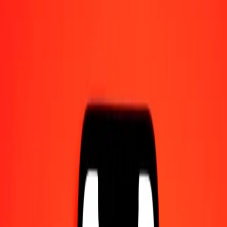
Γίνετε πράκτορας
Γίνετε ψηφιακός συνεργάτης
Κατεβάστε την εφαρμογή
Κατεβάστε την εφαρμογή
1,00 XAU σε Δολάριο Μπαχαμών σήμερα
Μετατρέψτε XAU σε BSD με την τρέχουσα συναλλαγματική
ισοτιμία
Ποσό
XAU
Μετατροπή σε
BSD
1,00 XAU = 4.342,26619618 BSD