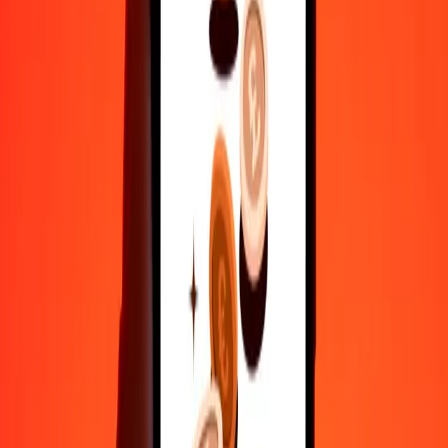
500
BSD
0,11515
XAU
1.000
BSD
0,23029
XAU
10.000
BSD
2,30294
XAU
Γιατί να επιλέξεις τη Ria Money Transfer για διεθνείς μεταφορές
χρημάτων
35+ χρόνια αξιόπιστης εμπειρίας
Γρήγορη και βολική παράδοση
Στείλε χρήματα σε λίγα πατήματα σε 190+ χώρες με τη Ria.
Ασφαλείς μεταφορές παγκοσμίως
Χαλάρωσε γνωρίζοντας ότι έχουμε στείλει πάνω από ένα
δισεκατομμύριο ασφαλείς μεταφορές.
Βοήθεια από πραγματικούς ανθρώπους