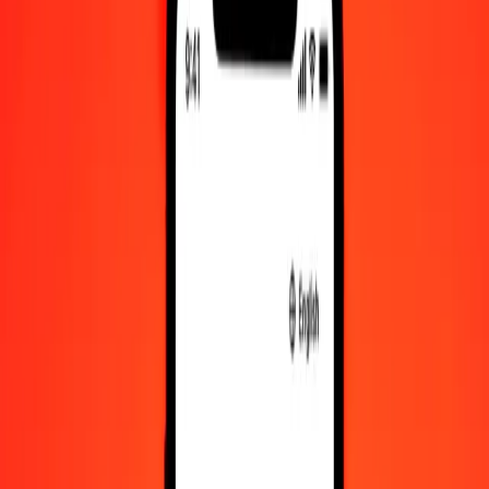
XAU σε Δολάριο Μπαχαμών — Τελευταία ενημέρωση 8 Αυγ
2026, 12:00 π.μ. UTC
Στείλτε χρήματα
Χρησιμοποιούμε τη μέση ισοτιμία αγοράς μόνο για αναφορά.
Συνδεθείτε για να δείτε τις πραγματικές ισοτιμίες αποστολής.
Συναλλαγματικές ισοτιμίες XAU σε BSD
σήμερα
Μετατρέψτε XAU σε Δολάριο Μπαχαμών
Μετατρέψτε Δολάριο Μπαχαμών σε XAU
XAU
BSD
1
XAU
4.342,26620
BSD
5
XAU
21.711,33098
BSD
25
XAU
108.556,65490
BSD
50
XAU
217.113,30981
BSD
100
XAU
434.226,61962
BSD
500
XAU
2.171.133,09809
BSD
1.000
XAU
4.342.266,19618
BSD