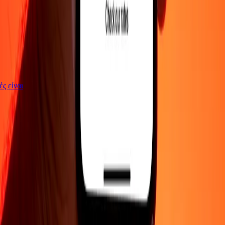
γές είναι
ΕΤΑΙΡΕΙΑ
Σχετικά με εμάς
Blog
Θέσεις εργασίας
Ασφάλεια
Εταιρικά
Γίνε
πράκτορας
ΥΠΟΣΤΗΡΙΞΗ
Πολιτική απορρήτου
Ειδοποίηση για cookies
Όροι και
προϋποθέσεις
Ενημέρωση για απάτες
Κέντρο βοήθειας
Δήλωση
προσβασιμότητας
Δικαιώματα καταναλωτή