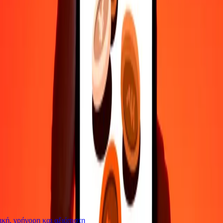
Επικοινώνησε με την ομάδα υποστήριξης μας 24/7 για βοήθεια
όταν τη χρειάζεσαι.
4,8 ★ στο Play Store
Κάνε τα πάντα με την εφαρμογή Ria
Στείλε χρήματα σε 200+ χώρες, παρακολούθησε τις μεταφορές
σου, αποθήκευσε παραλήπτες, βρες κοντινές τοποθεσίες και πολλά
άλλα. Κατέβασε την εφαρμογή για να ξεκινήσεις.
Κατέβασε την εφαρμογή
4,8 ★ στο Play Store
Αξιόπιστη Εδώ και 38+ χρόνια ΠΑΓΚΟΣΜΊΩΣ
Τι λένε οι πελάτες της Ria
ή, γρήγορη και αξιόπιστη