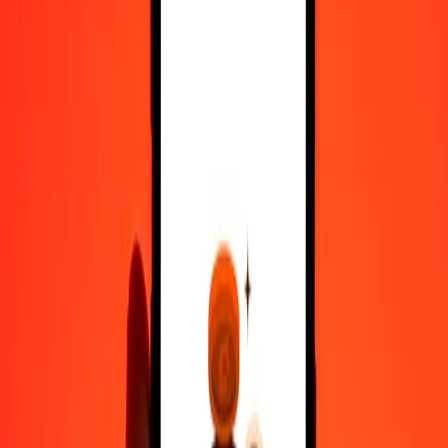
10.000
XAU
43.422.661,96182
BSD
Μετατρέψτε XAU σε Δολάριο Μπαχαμών
XAU
BSD
1
XAU
4.342,26620
BSD
5
XAU
21.711,33098
BSD
25
XAU
108.556,65490
BSD
50
XAU
217.113,30981
BSD
100
XAU
434.226,61962
BSD
500
XAU
2.171.133,09809
BSD
1.000
XAU
4.342.266,19618
BSD
10.000
XAU
43.422.661,96182
BSD
Μετατρέψτε Δολάριο Μπαχαμών σε XAU
BSD
XAU
1
BSD
0,00023
XAU
5
BSD
0,00115
XAU
25
BSD
0,00576
XAU
50
BSD
0,01151
XAU
100
BSD
0,02303
XAU