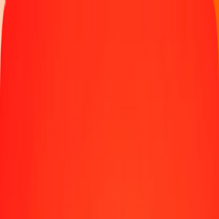
Παρακολουθήστε μια μεταφορά
Γίνετε πράκτορας
Τοποθεσίες
Πόροι
Γρήγορες και ασφαλείς μεταφορές χρημάτων
Εργαλεία
Κέντρο βοήθειας
Blog
Εταιρεία
Σχετικά με εμάς
Θέσεις εργασίας
Χορηγίες
Ηγεσία
Συνεργασίες