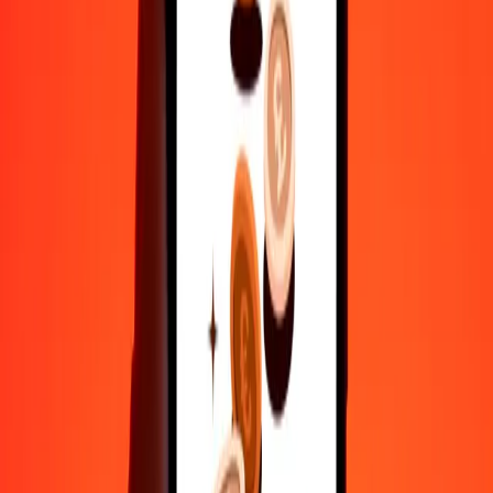
100
CLF
40.960,82126
NOK
500
CLF
204.804,10631
NOK
1.000
CLF
409.608,21261
NOK
10.000
CLF
4.096.082,12612
NOK
Γιατί να επιλέξεις τη Ria Money Transfer για διεθνείς μεταφορές
χρημάτων
35+ χρόνια αξιόπιστης εμπειρίας
Γρήγορη και βολική παράδοση
Στείλε χρήματα σε λίγα πατήματα σε 190+ χώρες με τη Ria.
Ασφαλείς μεταφορές παγκοσμίως
Χαλάρωσε γνωρίζοντας ότι έχουμε στείλει πάνω από ένα
δισεκατομμύριο ασφαλείς μεταφορές.
Βοήθεια από πραγματικούς ανθρώπους