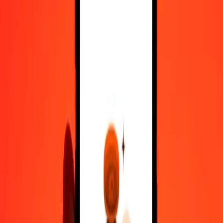
500
NOK
1,22068
CLF
1.000
NOK
2,44136
CLF
10.000
NOK
24,41357
CLF
Μετατρέψτε Κορόνα Νορβηγίας σε CLF
NOK
CLF
1
NOK
0,00244
CLF
5
NOK
0,01221
CLF
25
NOK
0,06103
CLF
50
NOK
0,12207
CLF
100
NOK
0,24414
CLF
500
NOK
1,22068
CLF
1.000
NOK
2,44136
CLF
10.000
NOK
24,41357
CLF
Μετατρέψτε CLF σε Κορόνα Νορβηγίας
CLF
NOK
1
CLF
409,60821
NOK
5
CLF
2.048,04106
NOK
25
CLF
10.240,20532
NOK
50
CLF
20.480,41063
NOK