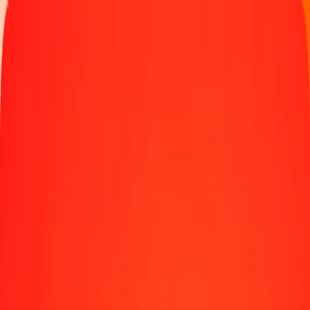
Παρακολουθήστε μια μεταφορά
Γίνετε πράκτορας
Τοποθεσίες
Πόροι
Γρήγορες και ασφαλείς μεταφορές χρημάτων
Εργαλεία
Κέντρο βοήθειας
Blog
Εταιρεία
Σχετικά με εμάς
Θέσεις εργασίας
Χορηγίες
Ηγεσία
Συνεργασίες