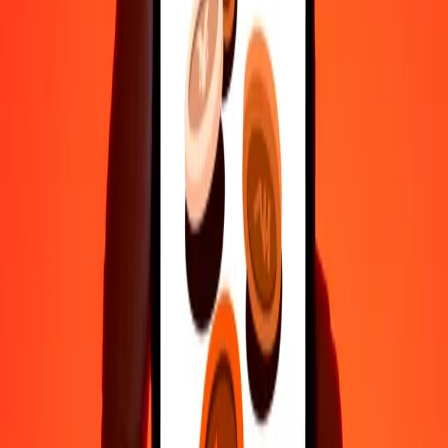
Επικοινώνησε με την ομάδα υποστήριξης μας 24/7 για βοήθεια
όταν τη χρειάζεσαι.
4,8 ★ στο Play Store
Κάνε τα πάντα με την εφαρμογή Ria
Στείλε χρήματα σε 200+ χώρες, παρακολούθησε τις μεταφορές
σου, αποθήκευσε παραλήπτες, βρες κοντινές τοποθεσίες και πολλά
άλλα. Κατέβασε την εφαρμογή για να ξεκινήσεις.
Κατέβασε την εφαρμογή
4,8 ★ στο Play Store
Αξιόπιστη Εδώ και 38+ χρόνια ΠΑΓΚΟΣΜΊΩΣ
Τι λένε οι πελάτες της Ria