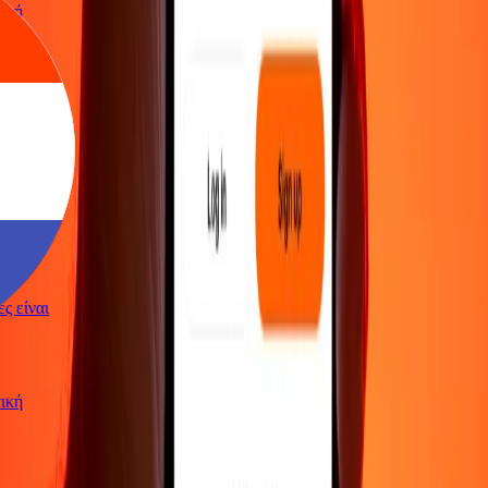
ωτική
γές είναι
ωτική