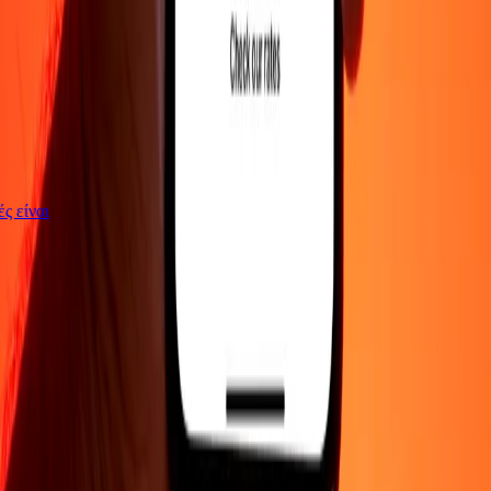
γές είναι
ΕΤΑΙΡΕΙΑ
Σχετικά με εμάς
Blog
Θέσεις εργασίας
Ασφάλεια
Εταιρικά
Γίνε
πράκτορας
ΥΠΟΣΤΗΡΙΞΗ
Πολιτική απορρήτου
Ειδοποίηση για cookies
Όροι και