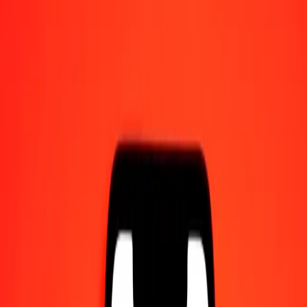
Γίνετε πράκτορας
Γίνετε ψηφιακός συνεργάτης
Κατεβάστε την εφαρμογή
Κατεβάστε την εφαρμογή
1,00 Κορόνα Νορβηγίας σε Ουνιδάδες ντε φομέντο
Χιλής σήμερα
Μετατρέψτε NOK σε CLF με την τρέχουσα συναλλαγματική
ισοτιμία
Ποσό
NOK
Μετατροπή σε
CLF