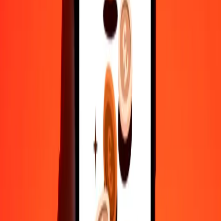
500
AMD
13,00784
NOK
1.000
AMD
26,01568
NOK
10.000
AMD
260,15684
NOK
Γιατί να επιλέξεις τη Ria Money Transfer για διεθνείς μεταφορές
χρημάτων
35+ χρόνια αξιόπιστης εμπειρίας
Γρήγορη και βολική παράδοση
Στείλε χρήματα σε λίγα πατήματα σε 190+ χώρες με τη Ria.
Ασφαλείς μεταφορές παγκοσμίως
Χαλάρωσε γνωρίζοντας ότι έχουμε στείλει πάνω από ένα
δισεκατομμύριο ασφαλείς μεταφορές.
Βοήθεια από πραγματικούς ανθρώπους