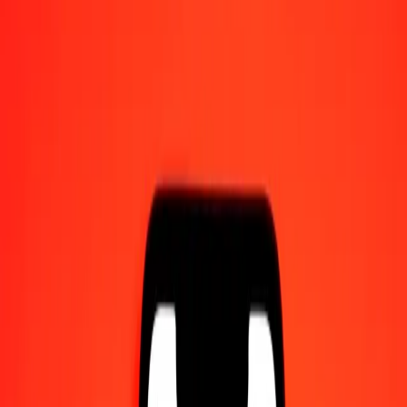
Γίνετε πράκτορας
Γίνετε ψηφιακός συνεργάτης
Κατεβάστε την εφαρμογή
Κατεβάστε την εφαρμογή
1,00 Κορόνα Νορβηγίας σε Ντραμ Αρμενίας σήμερα
Μετατρέψτε NOK σε AMD με την τρέχουσα συναλλαγματική
ισοτιμία
Ποσό
NOK
Μετατροπή σε
AMD
1,00 NOK = 38,43835141 AMD