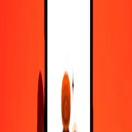
10.000
NOK
384.383,51408
AMD
Μετατρέψτε Κορόνα Νορβηγίας σε Ντραμ Αρμενίας
NOK
AMD
1
NOK
38,43835
AMD
5
NOK
192,19176
AMD
25
NOK
960,95879
AMD
50
NOK
1.921,91757
AMD
100
NOK
3.843,83514
AMD
500
NOK
19.219,17570
AMD
1.000
NOK
38.438,35141
AMD
10.000
NOK
384.383,51408
AMD
Μετατρέψτε Ντραμ Αρμενίας σε Κορόνα Νορβηγίας
AMD
NOK
1
AMD
0,02602
NOK
5
AMD
0,13008
NOK
25
AMD
0,65039
NOK
50
AMD
1,30078
NOK
100
AMD
2,60157
NOK