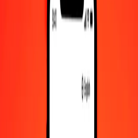
Κορόνα Νορβηγίας σε Ντραμ Αρμενίας — Τελευταία ενημέρωση
6 Αυγ 2026, 12:00 π.μ. UTC
Στείλτε χρήματα
Χρησιμοποιούμε τη μέση ισοτιμία αγοράς μόνο για αναφορά.
Συνδεθείτε για να δείτε τις πραγματικές ισοτιμίες αποστολής.
Συναλλαγματικές ισοτιμίες NOK σε AMD
σήμερα
Μετατρέψτε Κορόνα Νορβηγίας σε Ντραμ Αρμενίας
Μετατρέψτε Ντραμ Αρμενίας σε Κορόνα Νορβηγίας
NOK
AMD
1
NOK
38,43835
AMD
5
NOK
192,19176
AMD
25
NOK
960,95879
AMD
50
NOK
1.921,91757
AMD
100
NOK
3.843,83514
AMD
500
NOK
19.219,17570
AMD
1.000
NOK
38.438,35141
AMD