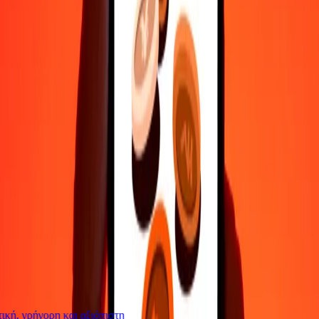
Επικοινώνησε με την ομάδα υποστήριξης μας 24/7 για βοήθεια
όταν τη χρειάζεσαι.
4,8 ★ στο Play Store
Κάνε τα πάντα με την εφαρμογή Ria
Στείλε χρήματα σε 200+ χώρες, παρακολούθησε τις μεταφορές
σου, αποθήκευσε παραλήπτες, βρες κοντινές τοποθεσίες και πολλά
άλλα. Κατέβασε την εφαρμογή για να ξεκινήσεις.
Κατέβασε την εφαρμογή
4,8 ★ στο Play Store
Αξιόπιστη Εδώ και 38+ χρόνια ΠΑΓΚΟΣΜΊΩΣ
Τι λένε οι πελάτες της Ria
ή, γρήγορη και αξιόπιστη