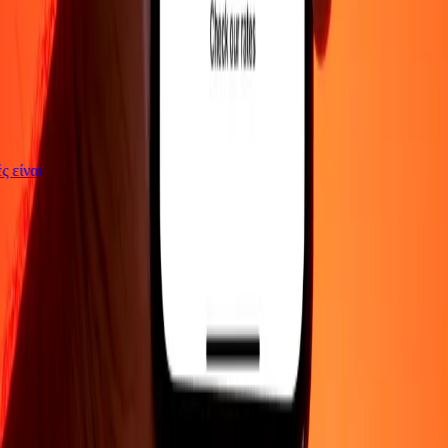
γές είναι
ΕΤΑΙΡΕΙΑ
Σχετικά με εμάς
Blog
Θέσεις εργασίας
Ασφάλεια
Εταιρικά
Γίνε
πράκτορας
ΥΠΟΣΤΗΡΙΞΗ
Πολιτική απορρήτου
Ειδοποίηση για cookies
Όροι και
προϋποθέσεις
Ενημέρωση για απάτες
Κέντρο βοήθειας
Δήλωση
προσβασιμότητας
Δικαιώματα καταναλωτή