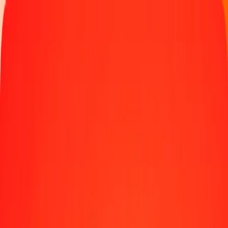
Παρακολουθήστε μια μεταφορά
Γίνετε πράκτορας
Τοποθεσίες
Πόροι
Γρήγορες και ασφαλείς μεταφορές χρημάτων
Εργαλεία
Κέντρο βοήθειας
Blog
Εταιρεία
Σχετικά με εμάς
Θέσεις εργασίας
Χορηγίες
Ηγεσία
Συνεργασίες