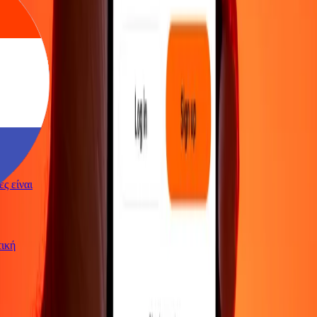
γές είναι
ωτική