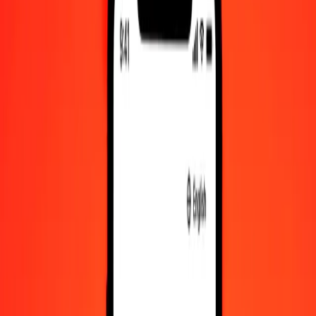
Χρυσή Κόρδοβα Νικαράγουας σε XAU — Τελευταία ενημέρωση
7 Αυγ 2026, 12:00 π.μ. UTC
Στείλτε χρήματα
Χρησιμοποιούμε τη μέση ισοτιμία αγοράς μόνο για αναφορά.
Συνδεθείτε για να δείτε τις πραγματικές ισοτιμίες αποστολής.
Συναλλαγματικές ισοτιμίες NIO σε XAU
σήμερα
Μετατρέψτε Χρυσή Κόρδοβα Νικαράγουας σε XAU
Μετατρέψτε XAU σε Χρυσή Κόρδοβα Νικαράγουας
NIO
XAU
1
NIO
0,00001
XAU
5
NIO
0,00003
XAU
25
NIO
0,00016
XAU
50
NIO
0,00032
XAU
100
NIO
0,00064
XAU
500
NIO
0,00320
XAU
1.000
NIO
0,00639
XAU