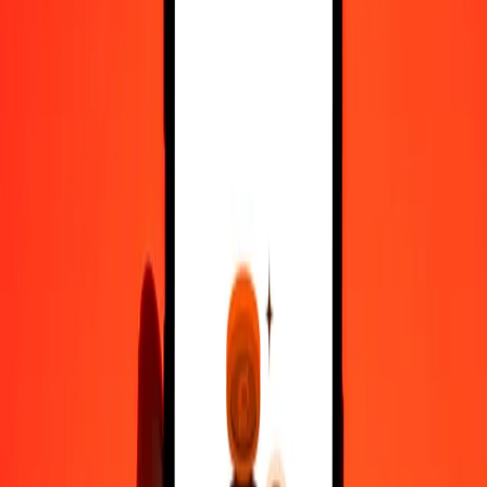
10.000
NIO
0,06391
XAU
Μετατρέψτε Χρυσή Κόρδοβα Νικαράγουας σε XAU
NIO
XAU
1
NIO
0,00001
XAU
5
NIO
0,00003
XAU
25
NIO
0,00016
XAU
50
NIO
0,00032
XAU
100
NIO
0,00064
XAU
500
NIO
0,00320
XAU
1.000
NIO
0,00639
XAU
10.000
NIO
0,06391
XAU
Μετατρέψτε XAU σε Χρυσή Κόρδοβα Νικαράγουας
XAU
NIO
1
XAU
156.477,38119
NIO
5
XAU
782.386,90597
NIO
25
XAU
3.911.934,52986
NIO
50
XAU
7.823.869,05973
NIO
100
XAU
15.647.738,11945
NIO