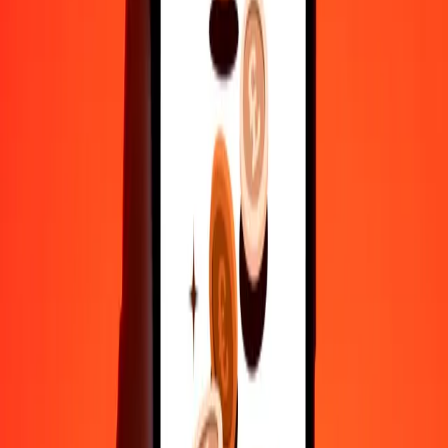
500
XAU
78.238.690,59727
NIO
1.000
XAU
156.477.381,19455
NIO
10.000
XAU
1.564.773.811,94548
NIO
Γιατί να επιλέξεις τη Ria Money Transfer για διεθνείς μεταφορές
χρημάτων
35+ χρόνια αξιόπιστης εμπειρίας
Γρήγορη και βολική παράδοση
Στείλε χρήματα σε λίγα πατήματα σε 190+ χώρες με τη Ria.
Ασφαλείς μεταφορές παγκοσμίως
Χαλάρωσε γνωρίζοντας ότι έχουμε στείλει πάνω από ένα
δισεκατομμύριο ασφαλείς μεταφορές.
Βοήθεια από πραγματικούς ανθρώπους