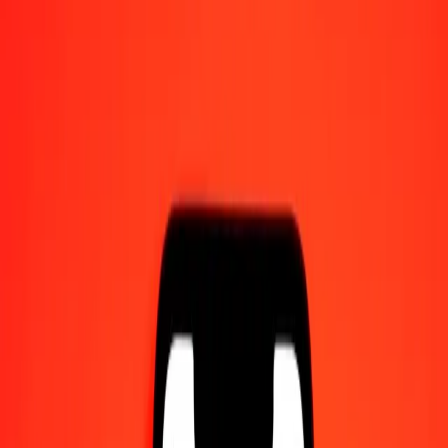
Γίνετε πράκτορας
Γίνετε ψηφιακός συνεργάτης
Κατεβάστε την εφαρμογή
Κατεβάστε την εφαρμογή
1,00 Χρυσή Κόρδοβα Νικαράγουας σε XAU σήμερα
Μετατρέψτε NIO σε XAU με την τρέχουσα συναλλαγματική
ισοτιμία
Ποσό
NIO
Μετατροπή σε
XAU
1,00 NIO = 0,00000639 XAU