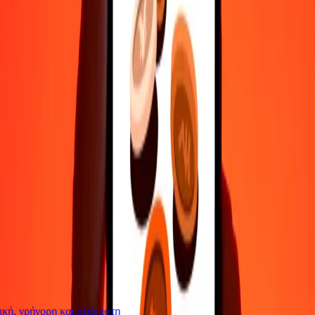
Επικοινώνησε με την ομάδα υποστήριξης μας 24/7 για βοήθεια
όταν τη χρειάζεσαι.
4,8 ★ στο Play Store
Κάνε τα πάντα με την εφαρμογή Ria
Στείλε χρήματα σε 200+ χώρες, παρακολούθησε τις μεταφορές
σου, αποθήκευσε παραλήπτες, βρες κοντινές τοποθεσίες και πολλά
άλλα. Κατέβασε την εφαρμογή για να ξεκινήσεις.
Κατέβασε την εφαρμογή
4,8 ★ στο Play Store
Αξιόπιστη Εδώ και 38+ χρόνια ΠΑΓΚΟΣΜΊΩΣ
Τι λένε οι πελάτες της Ria
ή, γρήγορη και αξιόπιστη