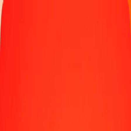
Παρακολουθήστε μια μεταφορά
Γίνετε πράκτορας
Τοποθεσίες
Πόροι
Γρήγορες και ασφαλείς μεταφορές χρημάτων
Εργαλεία
Κέντρο βοήθειας
Blog
Εταιρεία
Σχετικά με εμάς
Θέσεις εργασίας
Χορηγίες
Ηγεσία
Συνεργασίες