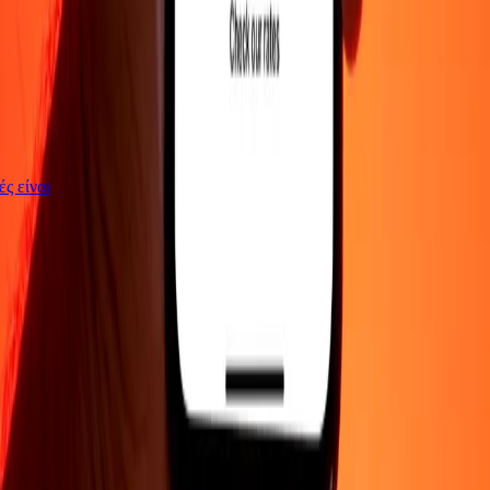
γές είναι
ΕΤΑΙΡΕΙΑ
Σχετικά με εμάς
Blog
Θέσεις εργασίας
Ασφάλεια
Εταιρικά
Γίνε
πράκτορας
ΥΠΟΣΤΗΡΙΞΗ
Πολιτική απορρήτου
Ειδοποίηση για cookies
Όροι και
προϋποθέσεις
Ενημέρωση για απάτες
Κέντρο βοήθειας
Δήλωση
προσβασιμότητας
Δικαιώματα καταναλωτή