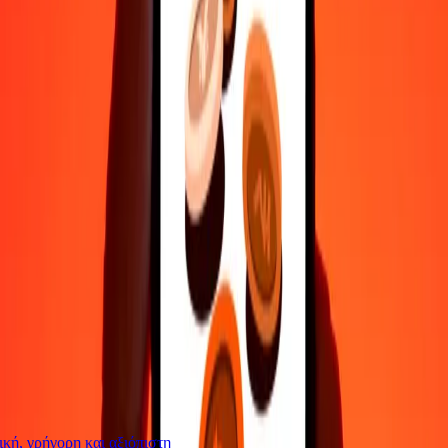
Επικοινώνησε με την ομάδα υποστήριξης μας 24/7 για βοήθεια
όταν τη χρειάζεσαι.
4,8 ★ στο Play Store
Κάνε τα πάντα με την εφαρμογή Ria
Στείλε χρήματα σε 200+ χώρες, παρακολούθησε τις μεταφορές
σου, αποθήκευσε παραλήπτες, βρες κοντινές τοποθεσίες και πολλά
άλλα. Κατέβασε την εφαρμογή για να ξεκινήσεις.
Κατέβασε την εφαρμογή
4,8 ★ στο Play Store
Αξιόπιστη Εδώ και 38+ χρόνια ΠΑΓΚΟΣΜΊΩΣ
Τι λένε οι πελάτες της Ria
ή, γρήγορη και αξιόπιστη