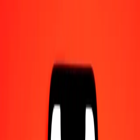
Γίνετε πράκτορας
Γίνετε ψηφιακός συνεργάτης
Κατεβάστε την εφαρμογή
Κατεβάστε την εφαρμογή
1,00 Νάιρα Νιγηρίας σε XAU σήμερα
Μετατρέψτε NGN σε XAU με την τρέχουσα συναλλαγματική
ισοτιμία
Ποσό
NGN
Μετατροπή σε
XAU
1,00 NGN = 0,00000017 XAU