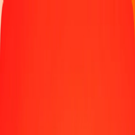
Παρακολουθήστε μια μεταφορά
Γίνετε πράκτορας
Τοποθεσίες
Πόροι
Γρήγορες και ασφαλείς μεταφορές χρημάτων
Εργαλεία
Κέντρο βοήθειας
Blog
Εταιρεία
Σχετικά με εμάς
Θέσεις εργασίας
Χορηγίες
Ηγεσία
Συνεργασίες