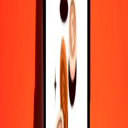
500
XAU
2.956.830.277,94205
NGN
1.000
XAU
5.913.660.555,88409
NGN
10.000
XAU
59.136.605.558,84092
NGN
Γιατί να επιλέξεις τη Ria Money Transfer για διεθνείς μεταφορές
χρημάτων
35+ χρόνια αξιόπιστης εμπειρίας
Γρήγορη και βολική παράδοση
Στείλε χρήματα σε λίγα πατήματα σε 190+ χώρες με τη Ria.
Ασφαλείς μεταφορές παγκοσμίως
Χαλάρωσε γνωρίζοντας ότι έχουμε στείλει πάνω από ένα
δισεκατομμύριο ασφαλείς μεταφορές.
Βοήθεια από πραγματικούς ανθρώπους