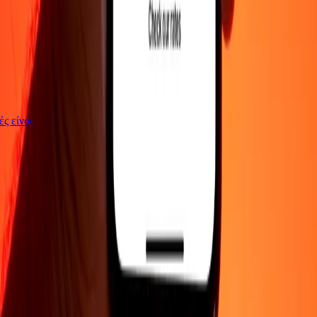
γές είναι
ΕΤΑΙΡΕΙΑ
Σχετικά με εμάς
Blog
Θέσεις εργασίας
Ασφάλεια
Εταιρικά
Γίνε
πράκτορας
ΥΠΟΣΤΗΡΙΞΗ
Πολιτική απορρήτου
Ειδοποίηση για cookies
Όροι και
προϋποθέσεις
Ενημέρωση για απάτες
Κέντρο βοήθειας
Δήλωση
προσβασιμότητας
Δικαιώματα καταναλωτή