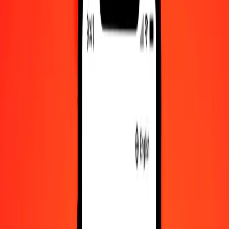
Νάιρα Νιγηρίας σε XAU — Τελευταία ενημέρωση 10 Αυγ 2026,
12:00 π.μ. UTC
Στείλτε χρήματα
Χρησιμοποιούμε τη μέση ισοτιμία αγοράς μόνο για αναφορά.
Συνδεθείτε για να δείτε τις πραγματικές ισοτιμίες αποστολής.
Συναλλαγματικές ισοτιμίες NGN σε XAU
σήμερα
Μετατρέψτε Νάιρα Νιγηρίας σε XAU
Μετατρέψτε XAU σε Νάιρα Νιγηρίας
NGN
XAU
1
NGN
0,00000
XAU
5
NGN
0,00000
XAU
25
NGN
0,00000
XAU
50
NGN
0,00001
XAU
100
NGN
0,00002
XAU
500
NGN
0,00008
XAU
1.000
NGN
0,00017
XAU