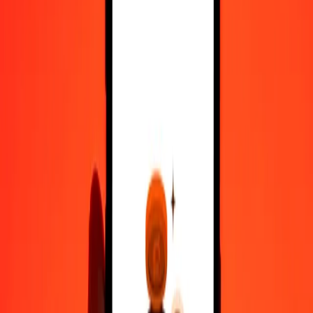
10.000
NGN
0,00169
XAU
Μετατρέψτε Νάιρα Νιγηρίας σε XAU
NGN
XAU
1
NGN
0,00000
XAU
5
NGN
0,00000
XAU
25
NGN
0,00000
XAU
50
NGN
0,00001
XAU
100
NGN
0,00002
XAU
500
NGN
0,00008
XAU
1.000
NGN
0,00017
XAU
10.000
NGN
0,00169
XAU
Μετατρέψτε XAU σε Νάιρα Νιγηρίας
XAU
NGN
1
XAU
5.913.660,55588
NGN
5
XAU
29.568.302,77942
NGN
25
XAU
147.841.513,89710
NGN
50
XAU
295.683.027,79420
NGN
100
XAU
591.366.055,58841
NGN