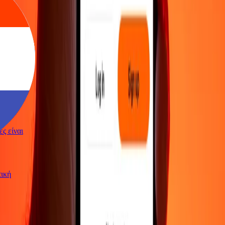
γές είναι
ωτική