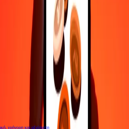
Επικοινώνησε με την ομάδα υποστήριξης μας 24/7 για βοήθεια
όταν τη χρειάζεσαι.
4,8 ★ στο Play Store
Κάνε τα πάντα με την εφαρμογή Ria
Στείλε χρήματα σε 200+ χώρες, παρακολούθησε τις μεταφορές
σου, αποθήκευσε παραλήπτες, βρες κοντινές τοποθεσίες και πολλά
άλλα. Κατέβασε την εφαρμογή για να ξεκινήσεις.
Κατέβασε την εφαρμογή
4,8 ★ στο Play Store
Αξιόπιστη Εδώ και 38+ χρόνια ΠΑΓΚΟΣΜΊΩΣ
Τι λένε οι πελάτες της Ria
ή, γρήγορη και αξιόπιστη