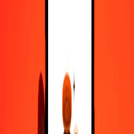
10.000
MOP
415.076,44394
LKR
Μετατρέψτε Πατάκα Μακάο σε Ρουπία Σρι Λάνκα
MOP
LKR
1
MOP
41,50764
LKR
5
MOP
207,53822
LKR
25
MOP
1.037,69111
LKR
50
MOP
2.075,38222
LKR
100
MOP
4.150,76444
LKR
500
MOP
20.753,82220
LKR
1.000
MOP
41.507,64439
LKR
10.000
MOP
415.076,44394
LKR
Μετατρέψτε Ρουπία Σρι Λάνκα σε Πατάκα Μακάο
LKR
MOP
1
LKR
0,02409
MOP
5
LKR
0,12046
MOP
25
LKR
0,60230
MOP
50
LKR
1,20460
MOP
100
LKR
2,40919
MOP