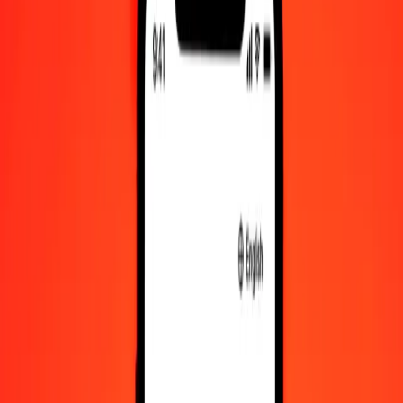
Πατάκα Μακάο σε Ρουπία Σρι Λάνκα — Τελευταία ενημέρωση 8
Αυγ 2026, 12:00 π.μ. UTC
Στείλτε χρήματα
Χρησιμοποιούμε τη μέση ισοτιμία αγοράς μόνο για αναφορά.
Συνδεθείτε για να δείτε τις πραγματικές ισοτιμίες αποστολής.
Συναλλαγματικές ισοτιμίες MOP σε LKR
σήμερα
Μετατρέψτε Πατάκα Μακάο σε Ρουπία Σρι Λάνκα
Μετατρέψτε Ρουπία Σρι Λάνκα σε Πατάκα Μακάο
MOP
LKR
1
MOP
41,50764
LKR
5
MOP
207,53822
LKR
25
MOP
1.037,69111
LKR
50
MOP
2.075,38222
LKR
100
MOP
4.150,76444
LKR
500
MOP
20.753,82220
LKR
1.000
MOP
41.507,64439
LKR