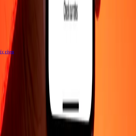
γές είναι
ΕΤΑΙΡΕΙΑ
Σχετικά με εμάς
Blog
Θέσεις εργασίας
Ασφάλεια
Εταιρικά
Γίνε
πράκτορας
ΥΠΟΣΤΗΡΙΞΗ
Πολιτική απορρήτου
Ειδοποίηση για cookies
Όροι και
προϋποθέσεις
Ενημέρωση για απάτες
Κέντρο βοήθειας
Δήλωση
προσβασιμότητας
Δικαιώματα καταναλωτή