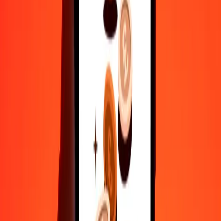
500
LKR
12,04597
MOP
1.000
LKR
24,09195
MOP
10.000
LKR
240,91948
MOP
Γιατί να επιλέξεις τη Ria Money Transfer για διεθνείς μεταφορές
χρημάτων
35+ χρόνια αξιόπιστης εμπειρίας
Γρήγορη και βολική παράδοση
Στείλε χρήματα σε λίγα πατήματα σε 190+ χώρες με τη Ria.
Ασφαλείς μεταφορές παγκοσμίως
Χαλάρωσε γνωρίζοντας ότι έχουμε στείλει πάνω από ένα
δισεκατομμύριο ασφαλείς μεταφορές.
Βοήθεια από πραγματικούς ανθρώπους