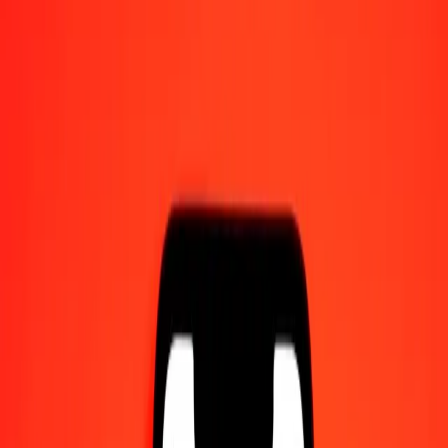
Γίνετε πράκτορας
Γίνετε ψηφιακός συνεργάτης
Κατεβάστε την εφαρμογή
Κατεβάστε την εφαρμογή
1,00 Πατάκα Μακάο σε Ρουπία Σρι Λάνκα σήμερα
Μετατρέψτε MOP σε LKR με την τρέχουσα συναλλαγματική
ισοτιμία
Ποσό
MOP
Μετατροπή σε
LKR
1,00 MOP = 41,50764439 LKR