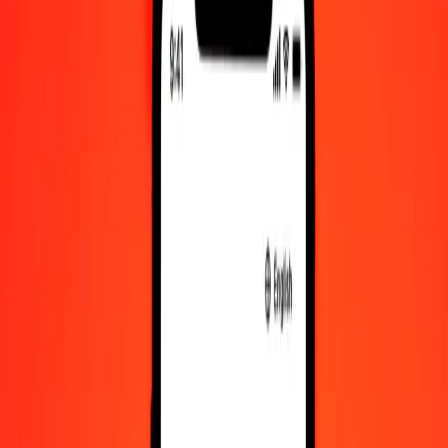
Δηνάριο Ιορδανίας σε Φράγκο Κονγκό — Τελευταία ενημέρωση 6
Αυγ 2026, 12:00 π.μ. UTC
Στείλτε χρήματα
Χρησιμοποιούμε τη μέση ισοτιμία αγοράς μόνο για αναφορά.
Συνδεθείτε για να δείτε τις πραγματικές ισοτιμίες αποστολής.
Συναλλαγματικές ισοτιμίες JOD σε CDF
σήμερα
Μετατρέψτε Δηνάριο Ιορδανίας σε Φράγκο Κονγκό
Μετατρέψτε Φράγκο Κονγκό σε Δηνάριο Ιορδανίας
JOD
CDF
1
JOD
3.222,31513
CDF
5
JOD
16.111,57567
CDF
25
JOD
80.557,87834
CDF
50
JOD
161.115,75668
CDF
100
JOD
322.231,51336
CDF
500
JOD
1.611.157,56678
CDF
1.000
JOD
3.222.315,13356
CDF