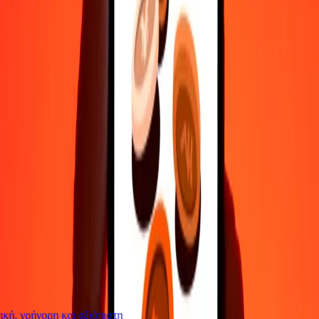
Επικοινώνησε με την ομάδα υποστήριξης μας 24/7 για βοήθεια
όταν τη χρειάζεσαι.
4,8 ★ στο Play Store
Κάνε τα πάντα με την εφαρμογή Ria
Στείλε χρήματα σε 200+ χώρες, παρακολούθησε τις μεταφορές
σου, αποθήκευσε παραλήπτες, βρες κοντινές τοποθεσίες και πολλά
άλλα. Κατέβασε την εφαρμογή για να ξεκινήσεις.
Κατέβασε την εφαρμογή
4,8 ★ στο Play Store
Αξιόπιστη Εδώ και 38+ χρόνια ΠΑΓΚΟΣΜΊΩΣ
Τι λένε οι πελάτες της Ria
ή, γρήγορη και αξιόπιστη