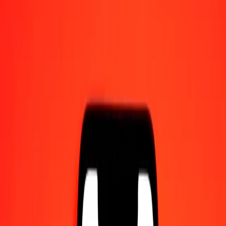
Γίνετε πράκτορας
Γίνετε ψηφιακός συνεργάτης
Κατεβάστε την εφαρμογή
Κατεβάστε την εφαρμογή
1,00 Δηνάριο Ιορδανίας σε Φράγκο Κονγκό σήμερα
Μετατρέψτε JOD σε CDF με την τρέχουσα συναλλαγματική
ισοτιμία
Ποσό
JOD
Μετατροπή σε
CDF
1,00 JOD = 3.222,31513356 CDF