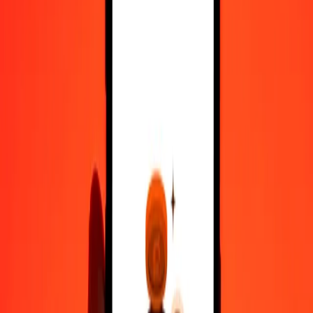
10.000
JOD
32.223.151,33564
CDF
Μετατρέψτε Δηνάριο Ιορδανίας σε Φράγκο Κονγκό
JOD
CDF
1
JOD
3.222,31513
CDF
5
JOD
16.111,57567
CDF
25
JOD
80.557,87834
CDF
50
JOD
161.115,75668
CDF
100
JOD
322.231,51336
CDF
500
JOD
1.611.157,56678
CDF
1.000
JOD
3.222.315,13356
CDF
10.000
JOD
32.223.151,33564
CDF
Μετατρέψτε Φράγκο Κονγκό σε Δηνάριο Ιορδανίας
CDF
JOD
1
CDF
0,00031
JOD
5
CDF
0,00155
JOD
25
CDF
0,00776
JOD
50
CDF
0,01552
JOD
100
CDF
0,03103
JOD