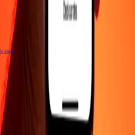
γές είναι
ΕΤΑΙΡΕΙΑ
Σχετικά με εμάς
Blog
Θέσεις εργασίας
Ασφάλεια
Εταιρικά
Γίνε
πράκτορας
ΥΠΟΣΤΗΡΙΞΗ
Πολιτική απορρήτου
Ειδοποίηση για cookies
Όροι και
προϋποθέσεις
Ενημέρωση για απάτες
Κέντρο βοήθειας
Δήλωση
προσβασιμότητας
Δικαιώματα καταναλωτή