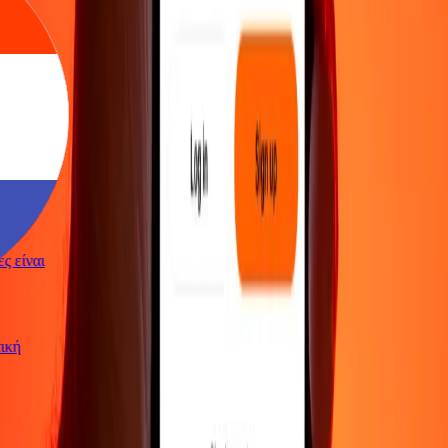
γές είναι
ωτική