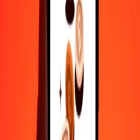
500
CDF
0,15517
JOD
1.000
CDF
0,31034
JOD
10.000
CDF
3,10336
JOD
Γιατί να επιλέξεις τη Ria Money Transfer για διεθνείς μεταφορές
χρημάτων
35+ χρόνια αξιόπιστης εμπειρίας
Γρήγορη και βολική παράδοση
Στείλε χρήματα σε λίγα πατήματα σε 190+ χώρες με τη Ria.
Ασφαλείς μεταφορές παγκοσμίως
Χαλάρωσε γνωρίζοντας ότι έχουμε στείλει πάνω από ένα
δισεκατομμύριο ασφαλείς μεταφορές.
Βοήθεια από πραγματικούς ανθρώπους