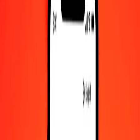
1,00 GYD = 0,00478021 BSD
Δολάριο Γουιάνας σε Δολάριο Μπαχαμών — Τελευταία
ενημέρωση 7 Αυγ 2026, 12:00 π.μ. UTC
Στείλτε χρήματα
Χρησιμοποιούμε τη μέση ισοτιμία αγοράς μόνο για αναφορά.
Συνδεθείτε για να δείτε τις πραγματικές ισοτιμίες αποστολής.
Συναλλαγματικές ισοτιμίες GYD σε BSD
σήμερα
Μετατρέψτε Δολάριο Γουιάνας σε Δολάριο Μπαχαμών
Μετατρέψτε Δολάριο Μπαχαμών σε Δολάριο Γουιάνας
GYD
BSD
1
GYD
0,00478
BSD
5
GYD
0,02390
BSD
25
GYD
0,11951
BSD
50
GYD
0,23901
BSD
100
GYD
0,47802
BSD