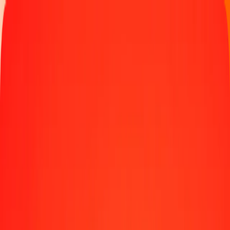
Παρακολουθήστε μια μεταφορά
Γίνετε πράκτορας
Τοποθεσίες
Πόροι
Γρήγορες και ασφαλείς μεταφορές χρημάτων
Εργαλεία
Κέντρο βοήθειας
Blog
Εταιρεία
Σχετικά με εμάς
Θέσεις εργασίας
Χορηγίες
Ηγεσία
Συνεργασίες