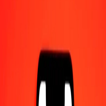
Γίνετε πράκτορας
Γίνετε ψηφιακός συνεργάτης
Κατεβάστε την εφαρμογή
Κατεβάστε την εφαρμογή
1,00 Δολάριο Γουιάνας σε Δολάριο Μπαχαμών
σήμερα
Μετατρέψτε GYD σε BSD με την τρέχουσα συναλλαγματική
ισοτιμία
Ποσό
GYD
Μετατροπή σε
BSD