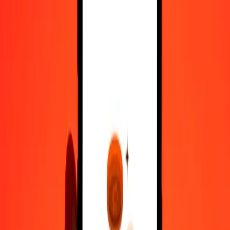
500
GYD
2,39011
BSD
1.000
GYD
4,78021
BSD
10.000
GYD
47,80212
BSD
Μετατρέψτε Δολάριο Γουιάνας σε Δολάριο
Μπαχαμών
GYD
BSD
1
GYD
0,00478
BSD
5
GYD
0,02390
BSD
25
GYD
0,11951
BSD
50
GYD
0,23901
BSD
100
GYD
0,47802
BSD
500
GYD
2,39011
BSD
1.000
GYD
4,78021
BSD
10.000
GYD
47,80212
BSD
Μετατρέψτε Δολάριο Μπαχαμών σε Δολάριο
Γουιάνας
BSD
GYD
1
BSD
209,19576
GYD