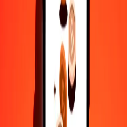
5
BSD
1.045,97878
GYD
25
BSD
5.229,89390
GYD
50
BSD
10.459,78780
GYD
100
BSD
20.919,57559
GYD
500
BSD
104.597,87796
GYD
1.000
BSD
209.195,75591
GYD
10.000
BSD
2.091.957,55912
GYD
Γιατί να επιλέξεις τη Ria Money Transfer για διεθνείς μεταφορές
χρημάτων
35+ χρόνια αξιόπιστης εμπειρίας
Γρήγορη και βολική παράδοση
Στείλε χρήματα σε λίγα πατήματα σε 190+ χώρες με τη Ria.
Ασφαλείς μεταφορές παγκοσμίως
Χαλάρωσε γνωρίζοντας ότι έχουμε στείλει πάνω από ένα
δισεκατομμύριο ασφαλείς μεταφορές.