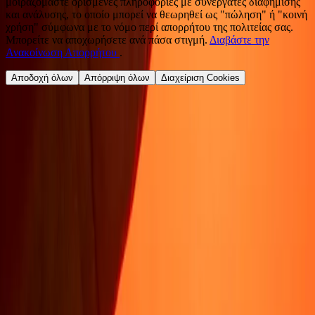
μοιραζόμαστε ορισμένες πληροφορίες με συνεργάτες διαφήμισης
και ανάλυσης, το οποίο μπορεί να θεωρηθεί ως "πώληση" ή "κοινή
χρήση" σύμφωνα με το νόμο περί απορρήτου της πολιτείας σας.
Μπορείτε να αποχωρήσετε ανά πάσα στιγμή.
Διαβάστε την
Ανακοίνωση Απορρήτου
.
Αποδοχή όλων
Απόρριψη όλων
Διαχείριση Cookies