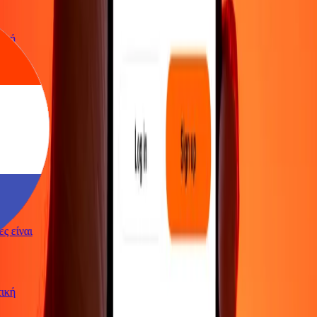
ωτική
γές είναι
ωτική