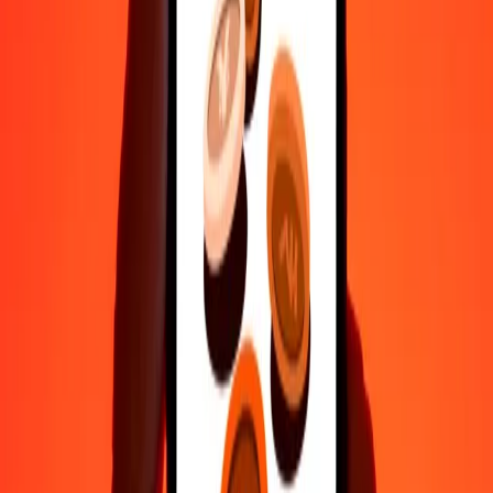
Βοήθεια από πραγματικούς ανθρώπους
Επικοινώνησε με την ομάδα υποστήριξης μας 24/7 για βοήθεια
όταν τη χρειάζεσαι.
4,8 ★ στο Play Store
Κάνε τα πάντα με την εφαρμογή Ria
Στείλε χρήματα σε 200+ χώρες, παρακολούθησε τις μεταφορές
σου, αποθήκευσε παραλήπτες, βρες κοντινές τοποθεσίες και πολλά
άλλα. Κατέβασε την εφαρμογή για να ξεκινήσεις.
Κατέβασε την εφαρμογή
4,8 ★ στο Play Store
Αξιόπιστη Εδώ και 38+ χρόνια ΠΑΓΚΟΣΜΊΩΣ
Τι λένε οι πελάτες της Ria