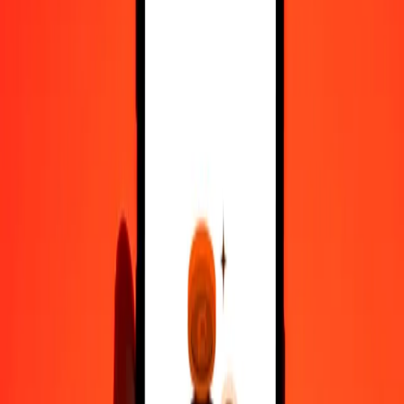
10.000
GEL
2.878.851,60560
VED
Μετατρέψτε Λάρι Γεωργίας σε VED
GEL
VED
1
GEL
287,88516
VED
5
GEL
1.439,42580
VED
25
GEL
7.197,12901
VED
50
GEL
14.394,25803
VED
100
GEL
28.788,51606
VED
500
GEL
143.942,58028
VED
1.000
GEL
287.885,16056
VED
10.000
GEL
2.878.851,60560
VED
Μετατρέψτε VED σε Λάρι Γεωργίας
VED
GEL
1
VED
0,00347
GEL
5
VED
0,01737
GEL
25
VED
0,08684
GEL
50
VED
0,17368
GEL
100
VED
0,34736
GEL