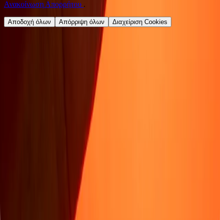
Ανακοίνωση Απορρήτου
.
Αποδοχή όλων
Απόρριψη όλων
Διαχείριση Cookies