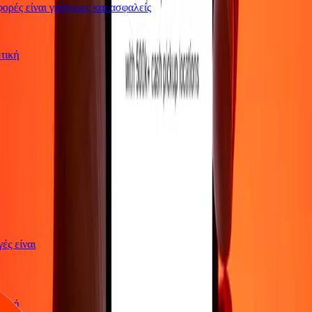
ρές είναι γρήγορες και ασφαλείς
ρωτική
αγές είναι
ρωτική