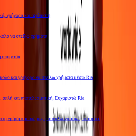
ή, γρήγορη και αξιόπιστη
λο να στείλω χρήματα
υπηρεσία
λο και γρήγορο να στείλω χρήματα μέσω Ria
απλή και αποτελεσματική. Ευχαριστώ Ria
η χρήση και υπέροχες συναλλαγματικές ισοτιμίες