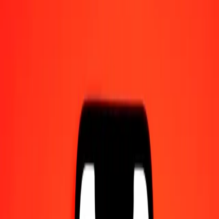
Γίνετε πράκτορας
Γίνετε ψηφιακός συνεργάτης
Κατεβάστε την εφαρμογή
Κατεβάστε την εφαρμογή
1,00 Λάρι Γεωργίας σε VED σήμερα
Μετατρέψτε GEL σε VED με την τρέχουσα συναλλαγματική
ισοτιμία
Ποσό
GEL
Μετατροπή σε
VED
1,00 GEL = 287,88516056 VED