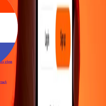
αγές είναι
ρωτική